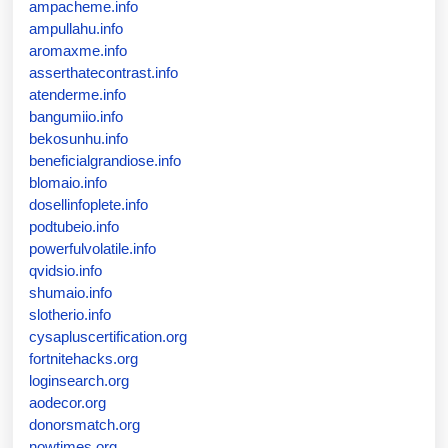
ampacheme.info
ampullahu.info
aromaxme.info
asserthatecontrast.info
atenderme.info
bangumiio.info
bekosunhu.info
beneficialgrandiose.info
blomaio.info
dosellinfoplete.info
podtubeio.info
powerfulvolatile.info
qvidsio.info
shumaio.info
slotherio.info
cysapluscertification.org
fortnitehacks.org
loginsearch.org
aodecor.org
donorsmatch.org
nowtimes.org