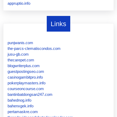
appruptio.info
Links
punjwanis.com
the-parcs-clematiscondos.com
jusu-gb.com
thecarepet.com
blogwriterplus.com
guestpostingseo.com
casinogambitpro.info
pokerplaymasters.info
courseoncourse.com
bantinbatdongsan247.com
bahednog.info
bahenxgek.info
pertamaskre.com