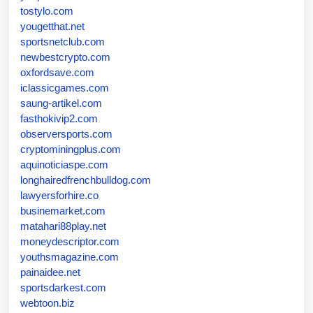
tostylo.com
yougetthat.net
sportsnetclub.com
newbestcrypto.com
oxfordsave.com
iclassicgames.com
saung-artikel.com
fasthokivip2.com
observersports.com
cryptominingplus.com
aquinoticiaspe.com
longhairedfrenchbulldog.com
lawyersforhire.co
businemarket.com
matahari88play.net
moneydescriptor.com
youthsmagazine.com
painaidee.net
sportsdarkest.com
webtoon.biz