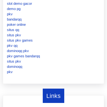
slot demo gacor
demo pg
pkv
bandarqq
poker online
situs qq
situs pkv
situs pkv games
pkv qq
dominoqq pkv
pkv games bandarqq
situs pkv
dominoqq
pkv
Links