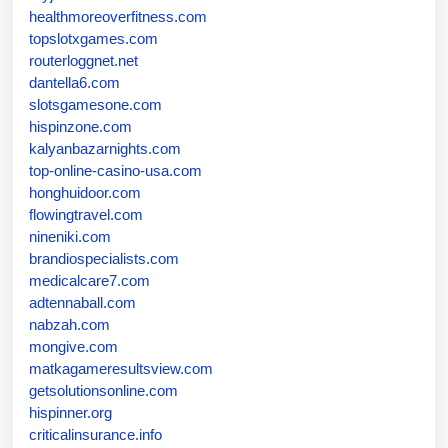
healthmoreoverfitness.com
topslotxgames.com
routerloggnet.net
dantella6.com
slotsgamesone.com
hispinzone.com
kalyanbazarnights.com
top-online-casino-usa.com
honghuidoor.com
flowingtravel.com
nineniki.com
brandiospecialists.com
medicalcare7.com
adtennaball.com
nabzah.com
mongive.com
matkagameresultsview.com
getsolutionsonline.com
hispinner.org
criticalinsurance.info