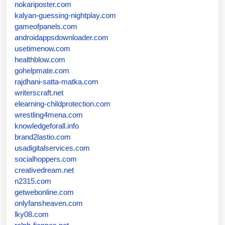
nokariposter.com
kalyan-guessing-nightplay.com
gameofpanels.com
androidappsdownloader.com
usetimenow.com
healthblow.com
gohelpmate.com
rajdhani-satta-matka.com
writerscraft.net
elearning-childprotection.com
wrestling4mena.com
knowledgeforall.info
brand2lastio.com
usadigitalservices.com
socialhoppers.com
creativedream.net
n2315.com
getwebonline.com
onlyfansheaven.com
lky08.com