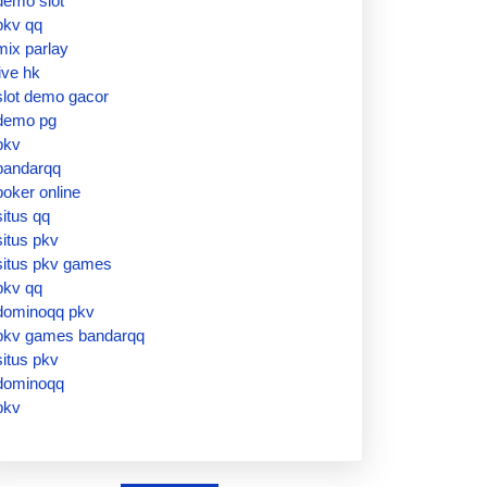
demo slot
pkv qq
mix parlay
live hk
slot demo gacor
demo pg
pkv
gkap
bandarqq
poker online
situs qq
situs pkv
am
situs pkv games
lam
pkv qq
dominoqq pkv
pkv games bandarqq
situs pkv
us
dominoqq
pkv