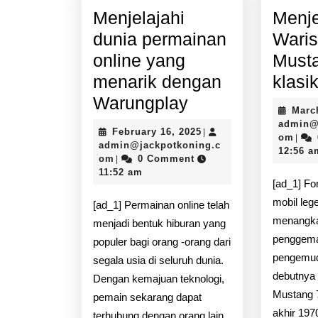
Menjelajahi
Menje
dunia permainan
Wari
online yang
Must
menarik dengan
klasi
Menjelajahi
Warungplay
Marc
dunia
admin@
February
February 16, 2025
|
admi
om
|
permainan
16,
admin@jackpotkoning.c
12:56 a
admin@jackpotkoning.com
2025
om
0 Comment
|
online
11:52 am
yang
[ad_1] Fo
mobil leg
[ad_1] Permainan online telah
menarik
menangka
menjadi bentuk hiburan yang
dengan
penggema
populer bagi orang -orang dari
Warungplay
pengemud
segala usia di seluruh dunia.
debutnya 
Dengan kemajuan teknologi,
Mustang 7
pemain sekarang dapat
akhir 1970
terhubung dengan orang lain