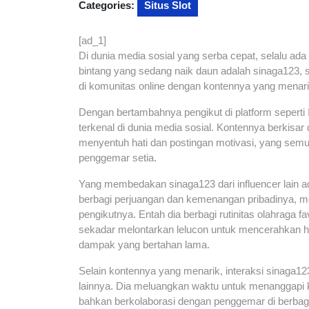
Categories:
Situs Slot
[ad_1]
Di dunia media sosial yang serba cepat, selalu ada
bintang yang sedang naik daun adalah sinaga123, 
di komunitas online dengan kontennya yang menari
Dengan bertambahnya pengikut di platform seperti
terkenal di dunia media sosial. Kontennya berkisar
menyentuh hati dan postingan motivasi, yang sem
penggemar setia.
Yang membedakan sinaga123 dari influencer lain a
berbagi perjuangan dan kemenangan pribadinya, men
pengikutnya. Entah dia berbagi rutinitas olahraga f
sekadar melontarkan lelucon untuk mencerahkan h
dampak yang bertahan lama.
Selain kontennya yang menarik, interaksi sinaga1
lainnya. Dia meluangkan waktu untuk menanggapi 
bahkan berkolaborasi dengan penggemar di berbagai