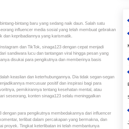
 bintang-bintang baru yang sedang naik daun. Salah satu
seorang influencer media sosial yang telah membuat gebrakan
k dan kepribadiannya yang karismatik.
 Instagram dan TikTok, sinaga123 dengan cepat menjadi
 dari sandiwara lucu dan tantangan viral hingga pesan yang
uanya disukai para pengikutnya dan memberinya basis
dalah keaslian dan keterhubungannya. Dia tidak segan-segan
jadikannya mercusuar positif dan inspirasi bagi para
avoritnya, pemikirannya tentang kesehatan mental, atau
ari seseorang, konten sinaga123 selalu meninggalkan
23 dengan para pengikutnya membedakannya dari influencer
komentar, terlibat dalam percakapan yang bermakna, dan
 proyek. Tingkat keterlibatan ini telah membantunya