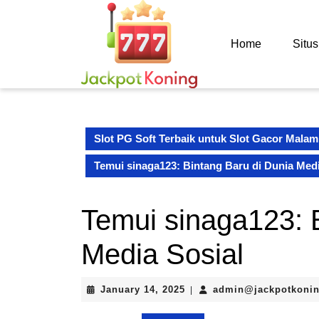
Skip
to
content
Home
Situs
Skip
to
content
Slot PG Soft Terbaik untuk Slot Gacor Malam
Temui sinaga123: Bintang Baru di Dunia Medi
Temui sinaga123: 
Media Sosial
January
January 14, 2025
admin@jackpotkoni
|
14,
2025