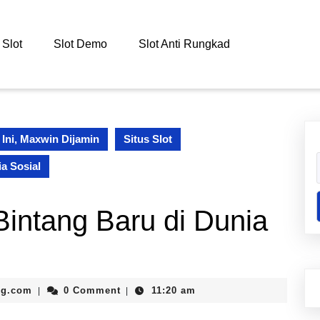
 Slot
Slot Demo
Slot Anti Rungkad
 Ini, Maxwin Dijamin
Situs Slot
a Sosial
Bintang Baru di Dunia
admin@jackpotkoning.com
ng.com
0 Comment
11:20 am
|
|