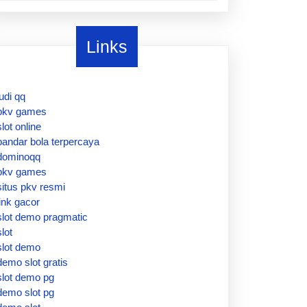
Links
judi qq
pkv games
slot online
bandar bola terpercaya
dominoqq
pkv games
situs pkv resmi
link gacor
slot demo pragmatic
slot
slot demo
demo slot gratis
slot demo pg
demo slot pg