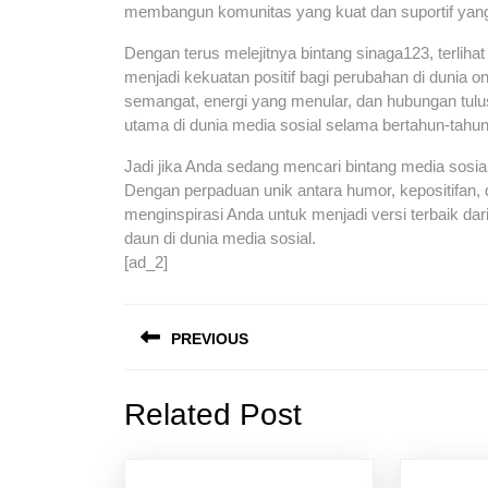
membangun komunitas yang kuat dan suportif yang 
Dengan terus melejitnya bintang sinaga123, terliha
menjadi kekuatan positif bagi perubahan di dunia
semangat, energi yang menular, dan hubungan tulu
utama di dunia media sosial selama bertahun-tahu
Jadi jika Anda sedang mencari bintang media sosial
Dengan perpaduan unik antara humor, kepositifan, 
menginspirasi Anda untuk menjadi versi terbaik dar
daun di dunia media sosial.
[ad_2]
Post
PREVIOUS
navigation
Previous
Related Post
post: