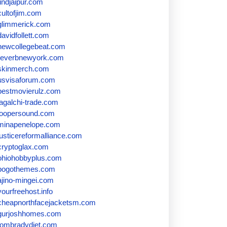
findjaipur.com
cultofjim.com
glimmerick.com
davidfollett.com
newcollegebeat.com
reverbnewyork.com
skinmerch.com
usvisaforum.com
bestmovierulz.com
jagalchi-trade.com
loopersound.com
minapenelope.com
justicereformalliance.com
cryptoglax.com
ohiohobbyplus.com
bogothemes.com
ajino-mingei.com
yourfreehost.info
cheapnorthfacejacketsm.com
gurjoshhomes.com
tombradydiet.com