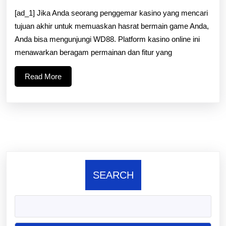
bagi
[ad_1] Jika Anda seorang penggemar kasino yang mencari
Penggemar
tujuan akhir untuk memuaskan hasrat bermain game Anda,
Kasino
Anda bisa mengunjungi WD88. Platform kasino online ini
menawarkan beragam permainan dan fitur yang
Read
Read More
More
SEARCH