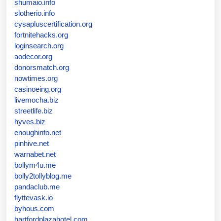
shumaio.info
slotherio.info
cysapluscertification.org
fortnitehacks.org
loginsearch.org
aodecor.org
donorsmatch.org
nowtimes.org
casinoeing.org
livemocha.biz
streetlife.biz
hyves.biz
enoughinfo.net
pinhive.net
warnabet.net
bollym4u.me
bolly2tollyblog.me
pandaclub.me
flyttevask.io
byhous.com
hartfordplazahotel.com