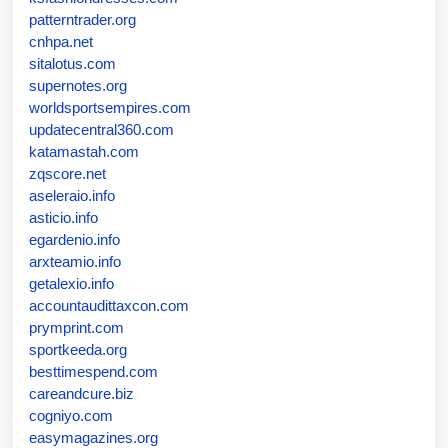
patterntrader.org
cnhpa.net
sitalotus.com
supernotes.org
worldsportsempires.com
updatecentral360.com
katamastah.com
zqscore.net
aseleraio.info
asticio.info
egardenio.info
arxteamio.info
getalexio.info
accountaudittaxcon.com
prymprint.com
sportkeeda.org
besttimespend.com
careandcure.biz
cogniyo.com
easymagazines.org