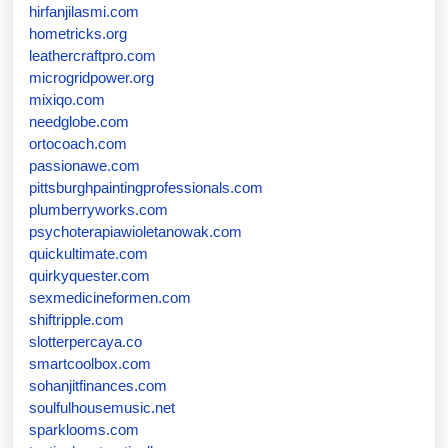
hirfanjilasmi.com
hometricks.org
leathercraftpro.com
microgridpower.org
mixiqo.com
needglobe.com
ortocoach.com
passionawe.com
pittsburghpaintingprofessionals.com
plumberryworks.com
psychoterapiawioletanowak.com
quickultimate.com
quirkyquester.com
sexmedicineformen.com
shiftripple.com
slotterpercaya.co
smartcoolbox.com
sohanjitfinances.com
soulfulhousemusic.net
sparklooms.com