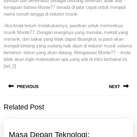
tumbuh dan berevolusi sebagai seorang seniman, tidak ada
keraguan bahwa Monte77 berada di jalur cepat untuk menjadi
nama rumah tangga di industri musik.
Jika Anda belum melakukannya, pastikan untuk memeriksa
musik Monte77. Dengan energinya yang menular, melodi yang
menarik, dan bakat yang tidak dapat disangkal, ia pasti akan
menjadi bintang yang sedang naik daun di industri musik selama
bertahun -tahun yang akan datang. Mengawasi Monte77 – Anda
tidak akan ingin melewatkan apa yang ada di toko berbakat ini.
[ad_2]
Post
PREVIOUS
NEXT
navigation
Previous
Next
Related Post
post:
post:
Masa Depan Teknologi: