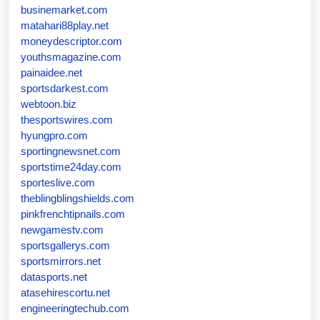
businemarket.com
matahari88play.net
moneydescriptor.com
youthsmagazine.com
painaidee.net
sportsdarkest.com
webtoon.biz
thesportswires.com
hyungpro.com
sportingnewsnet.com
sportstime24day.com
sporteslive.com
theblingblingshields.com
pinkfrenchtipnails.com
newgamestv.com
sportsgallerys.com
sportsmirrors.net
datasports.net
atasehirescortu.net
engineeringtechub.com