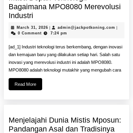
Bagaimana MPO8080 Merevolusi
Masa
Industri
Depan
March
admin@j
March 31, 2026
admin@jackpotkoning.com
|
|
Teknologi:
31,
0 Comment
7:24 pm
2026
Bagaimana
[ad_1] Industri teknologi terus berkembang, dengan inovasi
MPO8080
dan kemajuan baru yang dilakukan setiap hari. Salah satu
Merevolusi
inovasi yang merevolusi industri ini adalah MPO8080.
Industri
MPO8080 adalah teknologi mutakhir yang mengubah cara
Read
Read More
More
Menjelajahi Dunia Mistis Mposun:
Menje
Pandangan Asal dan Tradisinya