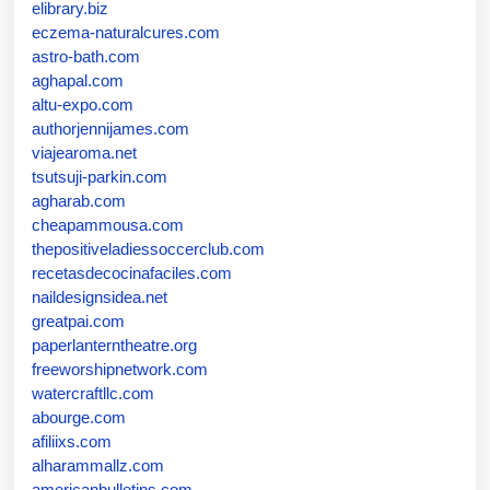
elibrary.biz
eczema-naturalcures.com
astro-bath.com
aghapal.com
altu-expo.com
authorjennijames.com
viajearoma.net
tsutsuji-parkin.com
agharab.com
cheapammousa.com
thepositiveladiessoccerclub.com
recetasdecocinafaciles.com
naildesignsidea.net
greatpai.com
paperlanterntheatre.org
freeworshipnetwork.com
watercraftllc.com
abourge.com
afiliixs.com
alharammallz.com
americanbulletins.com