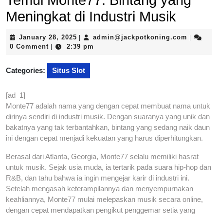
Temui Monte77: Bintang yang
Meningkat di Industri Musik
January
admin@j
January 28, 2025
admin@jackpotkoning.com
|
|
28,
0 Comment
2:39 pm
|
2025
Categories:
Situs Slot
[ad_1]
Monte77 adalah nama yang dengan cepat membuat nama untuk
dirinya sendiri di industri musik. Dengan suaranya yang unik dan
bakatnya yang tak terbantahkan, bintang yang sedang naik daun
ini dengan cepat menjadi kekuatan yang harus diperhitungkan.
Berasal dari Atlanta, Georgia, Monte77 selalu memiliki hasrat
untuk musik. Sejak usia muda, ia tertarik pada suara hip-hop dan
R&B, dan tahu bahwa ia ingin mengejar karir di industri ini.
Setelah mengasah keterampilannya dan menyempurnakan
keahliannya, Monte77 mulai melepaskan musik secara online,
dengan cepat mendapatkan pengikut penggemar setia yang