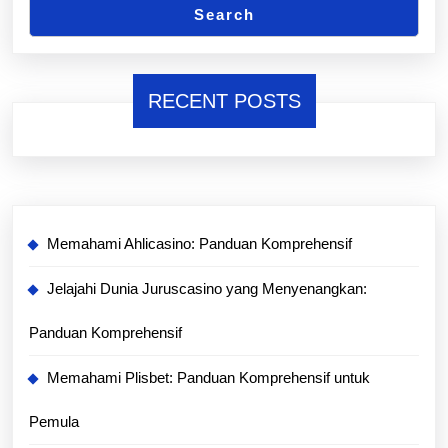
Search
RECENT POSTS
Memahami Ahlicasino: Panduan Komprehensif
Jelajahi Dunia Juruscasino yang Menyenangkan:
Panduan Komprehensif
Memahami Plisbet: Panduan Komprehensif untuk
Pemula