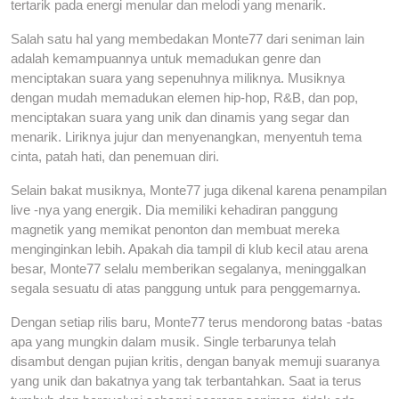
tertarik pada energi menular dan melodi yang menarik.
Salah satu hal yang membedakan Monte77 dari seniman lain
adalah kemampuannya untuk memadukan genre dan
menciptakan suara yang sepenuhnya miliknya. Musiknya
dengan mudah memadukan elemen hip-hop, R&B, dan pop,
menciptakan suara yang unik dan dinamis yang segar dan
menarik. Liriknya jujur ​​dan menyenangkan, menyentuh tema
cinta, patah hati, dan penemuan diri.
Selain bakat musiknya, Monte77 juga dikenal karena penampilan
live -nya yang energik. Dia memiliki kehadiran panggung
magnetik yang memikat penonton dan membuat mereka
menginginkan lebih. Apakah dia tampil di klub kecil atau arena
besar, Monte77 selalu memberikan segalanya, meninggalkan
segala sesuatu di atas panggung untuk para penggemarnya.
Dengan setiap rilis baru, Monte77 terus mendorong batas -batas
apa yang mungkin dalam musik. Single terbarunya telah
disambut dengan pujian kritis, dengan banyak memuji suaranya
yang unik dan bakatnya yang tak terbantahkan. Saat ia terus