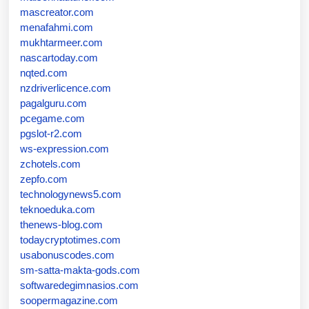
mascreator.com
menafahmi.com
mukhtarmeer.com
nascartoday.com
nqted.com
nzdriverlicence.com
pagalguru.com
pcegame.com
pgslot-r2.com
ws-expression.com
zchotels.com
zepfo.com
technologynews5.com
teknoeduka.com
thenews-blog.com
todaycryptotimes.com
usabonuscodes.com
sm-satta-makta-gods.com
softwaredegimnasios.com
soopermagazine.com