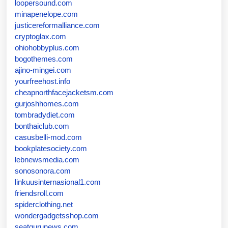
loopersound.com
minapenelope.com
justicereformalliance.com
cryptoglax.com
ohiohobbyplus.com
bogothemes.com
ajino-mingei.com
yourfreehost.info
cheapnorthfacejacketsm.com
gurjoshhomes.com
tombradydiet.com
bonthaiclub.com
casusbelli-mod.com
bookplatesociety.com
lebnewsmedia.com
sonosonora.com
linkuusinternasional1.com
friendsroll.com
spiderclothing.net
wondergadgetsshop.com
seatgurunews.com