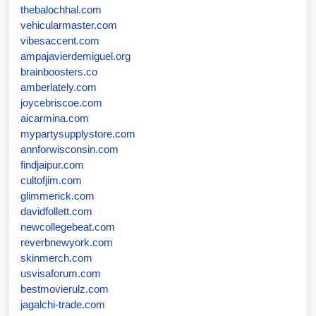
thebalochhal.com
vehicularmaster.com
vibesaccent.com
ampajavierdemiguel.org
brainboosters.co
amberlately.com
joycebriscoe.com
aicarmina.com
mypartysupplystore.com
annforwisconsin.com
findjaipur.com
cultofjim.com
glimmerick.com
davidfollett.com
newcollegebeat.com
reverbnewyork.com
skinmerch.com
usvisaforum.com
bestmovierulz.com
jagalchi-trade.com