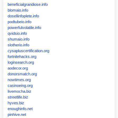
beneficialgrandiose.info
blomaio.info
dosellinfoplete.info
podtubeio.info
powerfulvolatile.info
qvidsio.info
shumaio.info
slotherio.info
cysapluscertification.org
fortnitehacks.org
loginsearch.org
aodecor.org
donorsmatch.org
nowtimes.org
casinoeing.org
livemocha.biz
streetlife.biz
hyves.biz
enoughinfo.net
pinhive.net