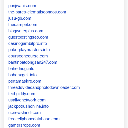
punjwanis.com
the-parcs-clematiscondos.com
jusu-gb.com
thecarepet.com
blogwriterplus.com
guestpostingseo.com
casinogambitpro.info
pokerplaymasters.info
courseoncourse.com
bantinbatdongsan247.com
bahednog.info
bahenxgek.info
pertamaskre.com
threadsvideoandphotodownloader.com
techgiddy.com
usalivenetwork.com
jackpotrushonline.info
ucnewshindi.com
freecellphonedatabase.com
gamersrope.com