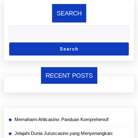
SEARCH
Search
RECENT POSTS
Memahami Ahlicasino: Panduan Komprehensif
Jelajahi Dunia Juruscasino yang Menyenangkan: