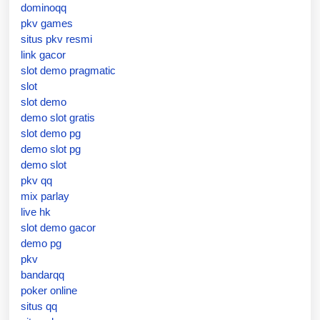
dominoqq
pkv games
situs pkv resmi
link gacor
slot demo pragmatic
slot
slot demo
demo slot gratis
slot demo pg
demo slot pg
demo slot
pkv qq
mix parlay
live hk
slot demo gacor
demo pg
pkv
bandarqq
poker online
situs qq