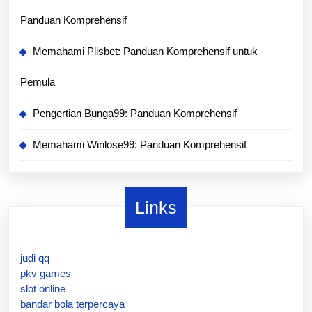
Panduan Komprehensif
Memahami Plisbet: Panduan Komprehensif untuk
Pemula
Pengertian Bunga99: Panduan Komprehensif
Memahami Winlose99: Panduan Komprehensif
Links
judi qq
pkv games
slot online
bandar bola terpercaya