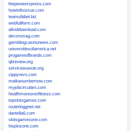
thepioneerxpress.com
howtofixissue.com
teamufabet.biz
webfullform.com
allviddownload.com
decorsmag.com
gamblingcasinonews.com
universitiesofamerica.net
progameofbrands.com
qbreview.org
servicewueste.org
zippyrevs.com
matkanumbernow.com
myjobcirculars.com
healthmoreoverfitness.com
topslotxgames.com
routerloggnet.net
dantella6.com
slotsgamesone.com
hispinzone.com