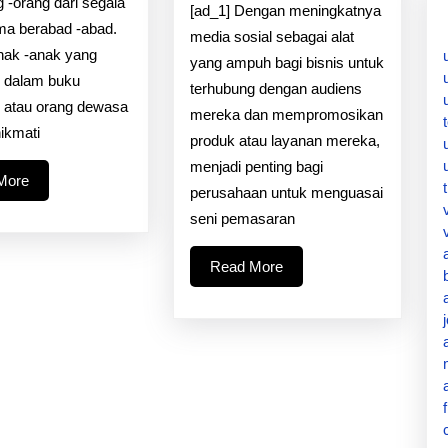
g -orang dari segala
[ad_1] Dengan meningkatnya
Pelajaran
ma berabad -abad.
media sosial sebagai alat
dalam
anak -anak yang
yang ampuh bagi bisnis untuk
Penguas
 dalam buku
terhubung dengan audiens
Media
 atau orang dewasa
mereka dan mempromosikan
Sosial
ikmati
produk atau layanan mereka,
menjadi penting bagi
Read
More
perusahaan untuk menguasai
More
seni pemasaran
Read
Read More
More