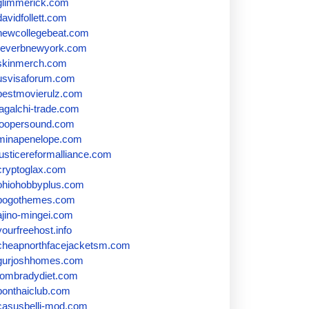
glimmerick.com
davidfollett.com
newcollegebeat.com
reverbnewyork.com
skinmerch.com
usvisaforum.com
bestmovierulz.com
jagalchi-trade.com
loopersound.com
minapenelope.com
justicereformalliance.com
cryptoglax.com
ohiohobbyplus.com
bogothemes.com
ajino-mingei.com
yourfreehost.info
cheapnorthfacejacketsm.com
gurjoshhomes.com
tombradydiet.com
bonthaiclub.com
casusbelli-mod.com