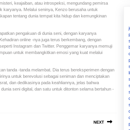
steri, keajaiban, atau introspeksi, mengundang pemirsa
k karyanya. Melalui seninya, Kenzo berusaha untuk
apan tentang dunia tempat kita hidup dan kemungkinan
dapatkan pengakuan di dunia seni, dengan karyanya
. Kehadiran online -nya juga terus berkembang, dengan
l seperti Instagram dan Twitter. Penggemar karyanya memuji
emampuan untuk membangkitkan emosi yang kuat melalui
an tanda -tanda melambat. Dia terus bereksperimen dengan
irinya untuk berevolusi sebagai seniman dan menciptakan
asrat, dan dedikasinya pada keahliannya, jelas bahwa
unia seni digital, dan satu untuk ditonton selama bertahun -
NEXT