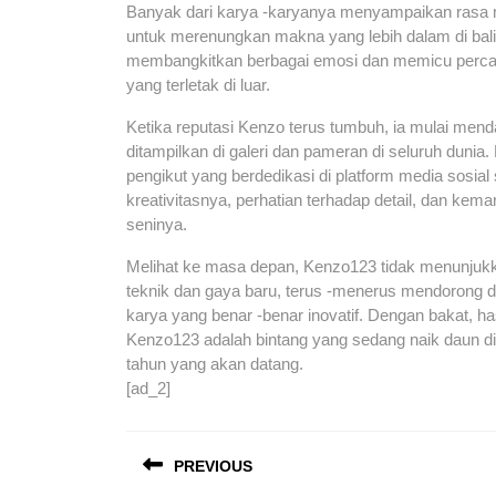
Banyak dari karya -karyanya menyampaikan rasa mi
untuk merenungkan makna yang lebih dalam di bali
membangkitkan berbagai emosi dan memicu percak
yang terletak di luar.
Ketika reputasi Kenzo terus tumbuh, ia mulai men
ditampilkan di galeri dan pameran di seluruh dunia
pengikut yang berdedikasi di platform media sosia
kreativitasnya, perhatian terhadap detail, dan k
seninya.
Melihat ke masa depan, Kenzo123 tidak menunjukk
teknik dan gaya baru, terus -menerus mendorong d
karya yang benar -benar inovatif. Dengan bakat, h
Kenzo123 adalah bintang yang sedang naik daun di d
tahun yang akan datang.
[ad_2]
Post
PREVIOUS
navigation