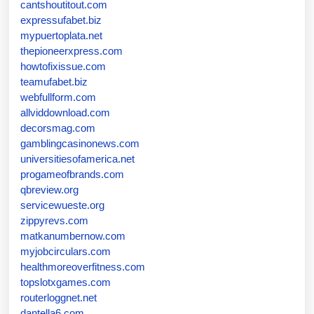
cantshoutitout.com
expressufabet.biz
mypuertoplata.net
thepioneerxpress.com
howtofixissue.com
teamufabet.biz
webfullform.com
allviddownload.com
decorsmag.com
gamblingcasinonews.com
universitiesofamerica.net
progameofbrands.com
qbreview.org
servicewueste.org
zippyrevs.com
matkanumbernow.com
myjobcirculars.com
healthmoreoverfitness.com
topslotxgames.com
routerloggnet.net
dantella6.com