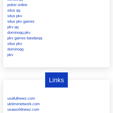
poker online
situs qq
situs pkv
situs pkv games
pkv qq
dominoqq pkv
pkv games bandarqq
situs pkv
dominoqq
pkv
Links
usafullnewz.com
uktimenetwork.com
usaworldnewz.com