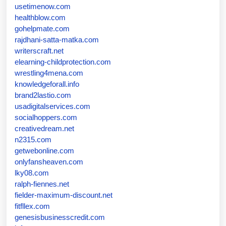
usetimenow.com
healthblow.com
gohelpmate.com
rajdhani-satta-matka.com
writerscraft.net
elearning-childprotection.com
wrestling4mena.com
knowledgeforall.info
brand2lastio.com
usadigitalservices.com
socialhoppers.com
creativedream.net
n2315.com
getwebonline.com
onlyfansheaven.com
lky08.com
ralph-fiennes.net
fielder-maximum-discount.net
fitfllex.com
genesisbusinesscredit.com