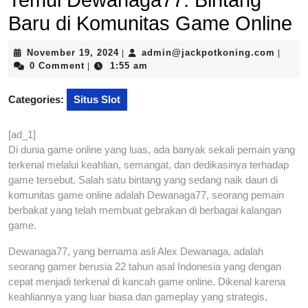
Temui Dewanaga77: Bintang
Baru di Komunitas Game Online
November
admin
November 19, 2024
admin@jackpotkoning.com
|
|
19,
0 Comment
1:55 am
|
2024
Categories:
Situs Slot
[ad_1]
Di dunia game online yang luas, ada banyak sekali pemain yang
terkenal melalui keahlian, semangat, dan dedikasinya terhadap
game tersebut. Salah satu bintang yang sedang naik daun di
komunitas game online adalah Dewanaga77, seorang pemain
berbakat yang telah membuat gebrakan di berbagai kalangan
game.
Dewanaga77, yang bernama asli Alex Dewanaga, adalah
seorang gamer berusia 22 tahun asal Indonesia yang dengan
cepat menjadi terkenal di kancah game online. Dikenal karena
keahliannya yang luar biasa dan gameplay yang strategis,