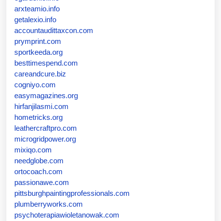
arxteamio.info
getalexio.info
accountaudittaxcon.com
prymprint.com
sportkeeda.org
besttimespend.com
careandcure.biz
cogniyo.com
easymagazines.org
hirfanjilasmi.com
hometricks.org
leathercraftpro.com
microgridpower.org
mixiqo.com
needglobe.com
ortocoach.com
passionawe.com
pittsburghpaintingprofessionals.com
plumberryworks.com
psychoterapiawioletanowak.com