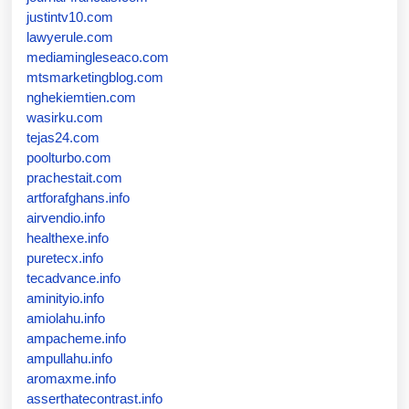
justintv10.com
lawyerule.com
mediamingleseaco.com
mtsmarketingblog.com
nghekiemtien.com
wasirku.com
tejas24.com
poolturbo.com
prachestait.com
artforafghans.info
airvendio.info
healthexe.info
puretecx.info
tecadvance.info
aminityio.info
amiolahu.info
ampacheme.info
ampullahu.info
aromaxme.info
asserthatecontrast.info