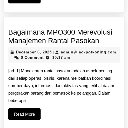
di
More
Indonesia
Bagaimana MPO300 Merevolusi
Bagaima
Manajemen Rantai Pasokan
MPO300
December
December 6, 2025
admin@jackpotkoning.com
|
Merevolu
admin@jackpotkoning.com
6,
0 Comment
10:17 am
|
2025
Manaje
[ad_1] Manajemen rantai pasokan adalah aspek penting
Rantai
dari setiap operasi bisnis, karena melibatkan koordinasi
Pasokan
sumber daya, informasi, dan aktivitas yang terlibat dalam
pergerakan barang dari pemasok ke pelanggan. Dalam
beberapa
Read
Read More
More