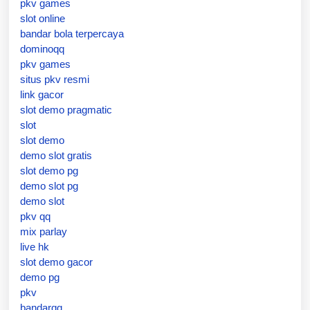
pkv games
slot online
bandar bola terpercaya
dominoqq
pkv games
situs pkv resmi
link gacor
slot demo pragmatic
slot
slot demo
demo slot gratis
slot demo pg
demo slot pg
demo slot
pkv qq
mix parlay
live hk
slot demo gacor
demo pg
pkv
bandarqq