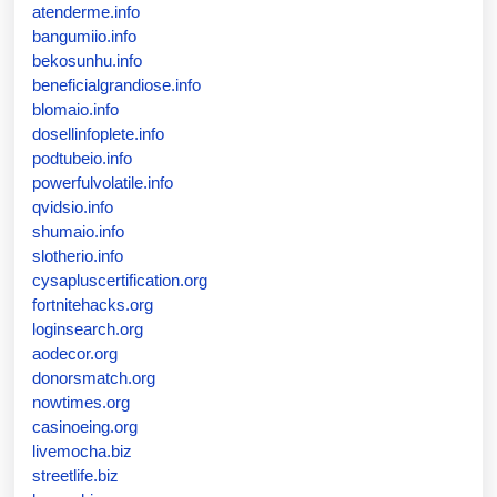
atenderme.info
bangumiio.info
bekosunhu.info
beneficialgrandiose.info
blomaio.info
dosellinfoplete.info
podtubeio.info
powerfulvolatile.info
qvidsio.info
shumaio.info
slotherio.info
cysapluscertification.org
fortnitehacks.org
loginsearch.org
aodecor.org
donorsmatch.org
nowtimes.org
casinoeing.org
livemocha.biz
streetlife.biz