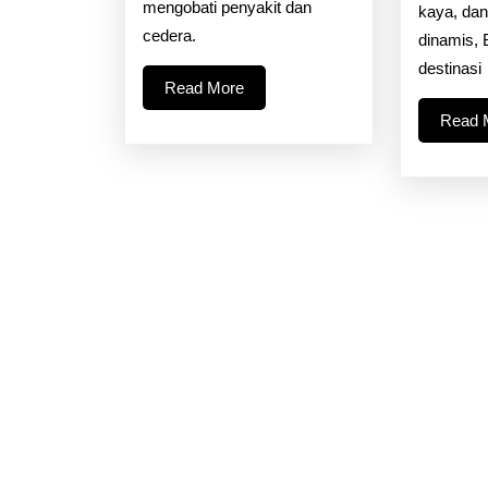
mengobati penyakit dan
kaya, da
cedera.
dinamis, 
destinasi
Read
Read More
More
Read 