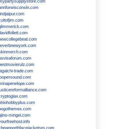
mypartysupplystore.com
annforwisconsin.com
findjaipur.com
cultofjim.com
glimmerick.com
davidfollett.com
newcollegebeat.com
reverbnewyork.com
skinmerch.com
usvisaforum.com
bestmovierulz.com
jagalchi-trade.com
loopersound.com
minapenelope.com
justicereformalliance.com
cryptoglax.com
ohiohobbyplus.com
bogothemes.com
ajino-mingei.com
yourfreehost.info
cheapnorthfacejacketsm.com