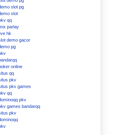
slot demo pg
demo slot pg
demo slot
pkv qq
mix parlay
live hk
slot demo gacor
demo pg
pkv
bandarqq
poker online
situs qq
situs pkv
situs pkv games
pkv qq
dominoqq pkv
pkv games bandarqq
situs pkv
dominoqq
pkv