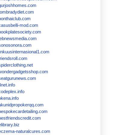
gurjoshhomes.com
tombradydiet.com
bonthaiclub.com
casusbelli-mod.com
bookplatesociety.com
lebnewsmedia.com
sonosonora.com
linkuusinternasional1.com
friendsroll.com
spiderclothing.net
wondergadgetsshop.com
seatgurunews.com
3net.info
codeplex.info
okena.info
akunidpropokerqq.com
bespokecardetailing.com
bestfriendscredit.com
elibrary.biz
eczema-naturalcures.com