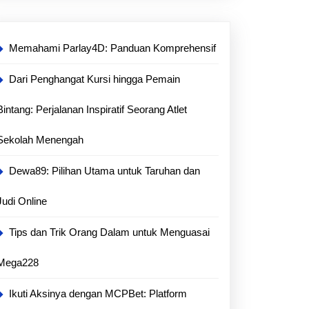
Memahami Parlay4D: Panduan Komprehensif
Dari Penghangat Kursi hingga Pemain
Bintang: Perjalanan Inspiratif Seorang Atlet
Sekolah Menengah
Dewa89: Pilihan Utama untuk Taruhan dan
Judi Online
Tips dan Trik Orang Dalam untuk Menguasai
Mega228
Ikuti Aksinya dengan MCPBet: Platform