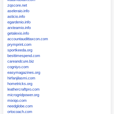
zqscore.net
aseleraio.info
asticio.info
egardenio.info
arxteamio.info
getalexio.info
accountaudittaxcon.com
prymprint.com
sportkeeda.org
besttimespend.com
careandcure.biz
cogniyo.com
easymagazines.org
hirfanjilasmi.com
hometricks.org
leathercraftpro.com
microgridpower.org
mixiqo.com
needglobe.com
ortocoach.com