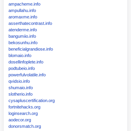
ampacheme.info
ampullahu.info
aromaxme.info
asserthatecontrast.info
atenderme.info
bangumiio.info
bekosunhu.info
beneficialgrandiose.info
blomaio.info
dosellinfoplete.info
podtubeio.info
powerfulvolatile.info
qvidsio.info
shumaio.info
slotherio.info
cysapluscertification.org
fortnitehacks.org
loginsearch.org
aodecor.org
donorsmatch.org