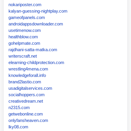
nokariposter.com
kalyan-guessing-nightplay.com
gameofpanels.com
androidappsdownloader.com
usetimenow.com
healthblow.com
gohelpmate.com
rajdhani-satta-matka.com
writerscraft.net
elearning-childprotection.com
wrestling4mena.com
knowledgeforall.info
brand2lastio.com
usadigitalservices.com
socialhoppers.com
creativedream.net
n2315.com
getwebonline.com
onlyfansheaven.com
lky08.com