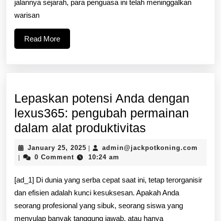
jalannya sejarah, para penguasa ini telah meninggalkan
hingga
warisan
Henry
VIII
Read
Read More
More
Lepaskan potensi Anda dengan
lexus365: pengubah permainan
Lepaskan
dalam alat produktivitas
potensi
January
admin
January 25, 2025
admin@jackpotkoning.com
|
Anda
25,
0 Comment
10:24 am
|
2025
dengan
[ad_1] Di dunia yang serba cepat saat ini, tetap terorganisir
lexus365:
dan efisien adalah kunci kesuksesan. Apakah Anda
pengubah
seorang profesional yang sibuk, seorang siswa yang
permainan
menyulap banyak tanggung jawab, atau hanya