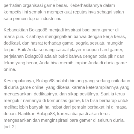
perhatian organisasi game besar. Keberhasilannya dalam
kompetisi ini semakin memperkuat reputasinya sebagai salah
satu pemain top di industri ini.
Kebangkitan Bolago88 menjadi inspirasi bagi para gamer di
mana pun. Kisahnya mengingatkan bahwa dengan kerja keras,
dedikasi, dan hasrat terhadap game, segala sesuatu mungkin
terjadi. Baik Anda seorang casual player maupun hard gamer,
perjalanan Bolago88 adalah bukti bahwa dengan pola pikir dan
tekad yang benar, Anda bisa meraih impian Anda di dunia game
online.
Kesimpulannya, Bolago88 adalah bintang yang sedang naik daun
di dunia game online, yang dikenal karena keterampilannya yang
mengesankan, dedikasinya, dan sikap positifnya. Saat ia terus
mengukir namanya di komunitas game, kita bisa berharap untuk
melihat lebih banyak hal hebat dari pemain berbakat ini di masa
depan. Nantikan Bolago88, karena dia pasti akan terus
mengesankan dan menginspirasi para gamer di seluruh dunia.
[ad_2]