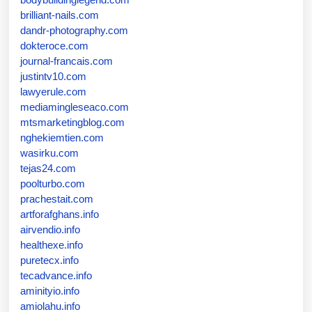
brilliant-nails.com
dandr-photography.com
dokteroce.com
journal-francais.com
justintv10.com
lawyerule.com
mediamingleseaco.com
mtsmarketingblog.com
nghekiemtien.com
wasirku.com
tejas24.com
poolturbo.com
prachestait.com
artforafghans.info
airvendio.info
healthexe.info
puretecx.info
tecadvance.info
aminityio.info
amiolahu.info