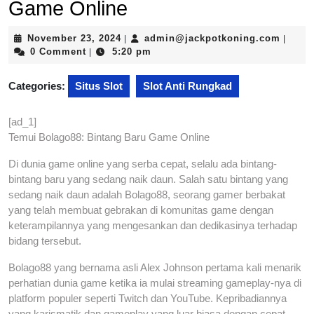
Game Online
November
admin
November 23, 2024
admin@jackpotkoning.com
|
|
23,
0 Comment
5:20 pm
|
2024
Categories:
Situs Slot
Slot Anti Rungkad
[ad_1]
Temui Bolago88: Bintang Baru Game Online
Di dunia game online yang serba cepat, selalu ada bintang-
bintang baru yang sedang naik daun. Salah satu bintang yang
sedang naik daun adalah Bolago88, seorang gamer berbakat
yang telah membuat gebrakan di komunitas game dengan
keterampilannya yang mengesankan dan dedikasinya terhadap
bidang tersebut.
Bolago88 yang bernama asli Alex Johnson pertama kali menarik
perhatian dunia game ketika ia mulai streaming gameplay-nya di
platform populer seperti Twitch dan YouTube. Kepribadiannya
yang karismatik dan gameplay yang luar biasa dengan cepat