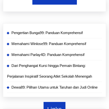
Pengertian Bunga99: Panduan Komprehensif
Memahami Winlose99: Panduan Komprehensif
Memahami Parlay4D: Panduan Komprehensif
Dari Penghangat Kursi hingga Pemain Bintang:
Perjalanan Inspiratif Seorang Atlet Sekolah Menengah
Dewa89: Pilihan Utama untuk Taruhan dan Judi Online