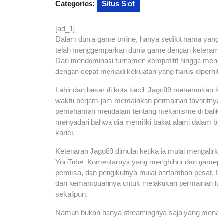
Categories:
Situs Slot
[ad_1]
Dalam dunia game online, hanya sedikit nama yang 
telah menggemparkan dunia game dengan keterampi
Dari mendominasi turnamen kompetitif hingga men
dengan cepat menjadi kekuatan yang harus diperh
Lahir dan besar di kota kecil, Jago89 menemukan
waktu berjam-jam memainkan permainan favoritn
pemahaman mendalam tentang mekanisme di balik p
menyadari bahwa dia memiliki bakat alami dalam
karier.
Ketenaran Jago89 dimulai ketika ia mulai mengalirk
YouTube. Komentarnya yang menghibur dan gamep
pemirsa, dan pengikutnya mulai bertambah pesat. 
dan kemampuannya untuk melakukan permainan lu
sekalipun.
Namun bukan hanya streamingnya saja yang menari