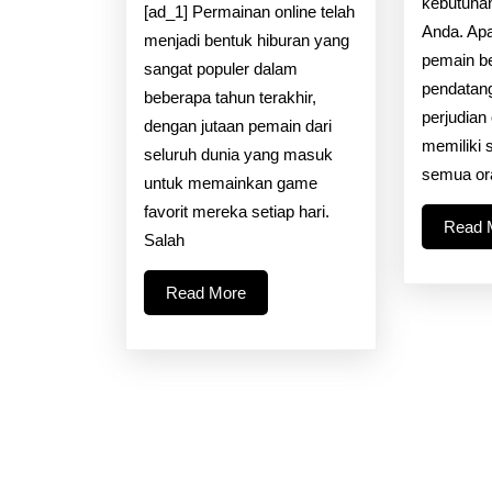
kebutuhan
[ad_1] Permainan online telah
menarik
Anda. Ap
menjadi bentuk hiburan yang
dengan
pemain b
sangat populer dalam
yabos88
pendatang
beberapa tahun terakhir,
perjudian
dengan jutaan pemain dari
memiliki 
seluruh dunia yang masuk
semua or
untuk memainkan game
favorit mereka setiap hari.
Read 
Salah
Read
Read More
More