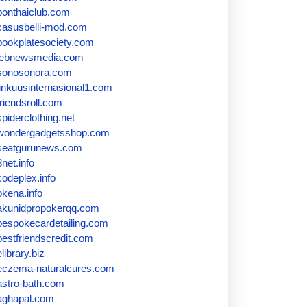
bonthaiclub.com
casusbelli-mod.com
bookplatesociety.com
lebnewsmedia.com
sonosonora.com
linkuusinternasional1.com
friendsroll.com
spiderclothing.net
wondergadgetsshop.com
seatgurunews.com
3net.info
codeplex.info
okena.info
akunidpropokerqq.com
bespokecardetailing.com
bestfriendscredit.com
elibrary.biz
eczema-naturalcures.com
astro-bath.com
aghapal.com