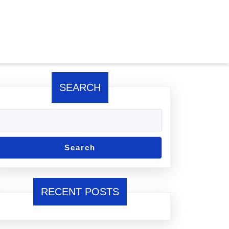
SEARCH
Search
RECENT POSTS