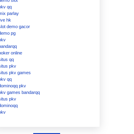
demo slot
pkv qq
mix parlay
live hk
slot demo gacor
demo pg
pkv
bandarqq
poker online
situs qq
situs pkv
situs pkv games
pkv qq
dominoqq pkv
pkv games bandarqq
situs pkv
dominoqq
pkv
an