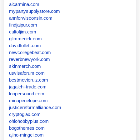
aicarmina.com
mypartysupplystore.com
annforwisconsin.com
findjaipur.com
cultofjim.com
glimmerick.com
davidfollett.com
newcollegebeat.com
reverbnewyork.com
skinmerch.com
usvisaforum.com
bestmovierulz.com
jagalchi-trade.com
loopersound.com
minapenelope.com
justicereformalliance.com
cryptoglax.com
ohiohobbyplus.com
bogothemes.com
ajino-mingei.com