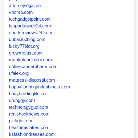
attorneylegal.co
voomb.com
techgadgetpoint.com
tvsportsguide24.com
sportsreviews24.com
dubai360blog.com
lucky77slot.org
growmefast.com
mahkotahokislot.com
onlinecancerpharm.com
ufalek.org
mattress-disposal.com
happyflooringandcabinets.com
bodybuildinglife.co
qrdoggy.com
technologygud.com
realshocknews.com
pickgb.com
healthmistakes.com
ksfashiondresses.com