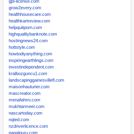
gpl-license.com
grow2every.com
healthhousecare.com
healthkartreview.com
helpquitporn.com
highqualitybanknote.com
hostingnews24.com
hottstyle.com
howtodiyanything.com
inspiringearthlings.com
investindependent.com
kralbozguncu1.com
landscapinggainesvillefl.com
maisonhauturier.com
mascreator.com
menafahmi.com
mukhtarmeer.com
nascartoday.com
nqted.com
nzdriverlicence.com
pagalguru.com