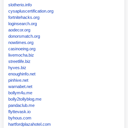
slotherio.info
cysapluscertification.org
fortnitehacks.org
loginsearch.org
aodecor.org
donorsmatch.org
nowtimes.org
casinoeing.org
livemocha.biz
streetlife.biz
hyves.biz
enoughinfo.net
pinhive.net
warnabet.net
bollym4u.me
bolly2tollyblog.me
pandaclub.me
flyttevask.io
byhous.com
hartfordplazahotel.com