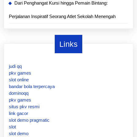
Dari Penghangat Kursi hingga Pemain Bintang:
Perjalanan Inspiratif Seorang Atlet Sekolah Menengah
Links
judi qq
pkv games
slot online
bandar bola terpercaya
dominoqq
pkv games
situs pkv resmi
link gacor
slot demo pragmatic
slot
slot demo