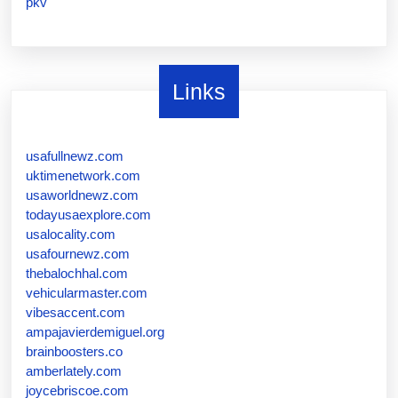
pkv
Links
usafullnewz.com
uktimenetwork.com
usaworldnewz.com
todayusaexplore.com
usalocality.com
usafournewz.com
thebalochhal.com
vehicularmaster.com
vibesaccent.com
ampajavierdemiguel.org
brainboosters.co
amberlately.com
joycebriscoe.com