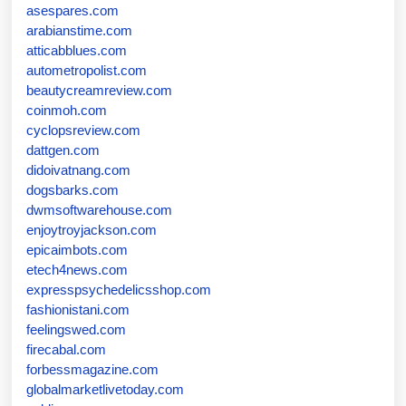
asespares.com
arabianstime.com
atticabblues.com
autometropolist.com
beautycreamreview.com
coinmoh.com
cyclopsreview.com
dattgen.com
didoivatnang.com
dogsbarks.com
dwmsoftwarehouse.com
enjoytroyjackson.com
epicaimbots.com
etech4news.com
expresspsychedelicsshop.com
fashionistani.com
feelingswed.com
firecabal.com
forbessmagazine.com
globalmarketlivetoday.com