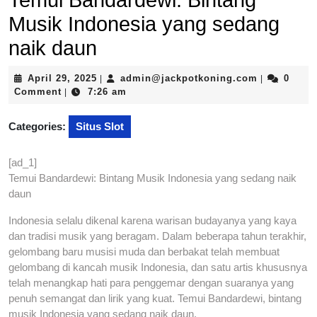
Temui Bandardewi: Bintang
Musik Indonesia yang sedang
naik daun
April
admin@jack
April 29, 2025
admin@jackpotkoning.com
0
|
|
29,
Comment
7:26 am
|
2025
Categories:
Situs Slot
[ad_1]
Temui Bandardewi: Bintang Musik Indonesia yang sedang naik
daun
Indonesia selalu dikenal karena warisan budayanya yang kaya
dan tradisi musik yang beragam. Dalam beberapa tahun terakhir,
gelombang baru musisi muda dan berbakat telah membuat
gelombang di kancah musik Indonesia, dan satu artis khususnya
telah menangkap hati para penggemar dengan suaranya yang
penuh semangat dan lirik yang kuat. Temui Bandardewi, bintang
musik Indonesia yang sedang naik daun.