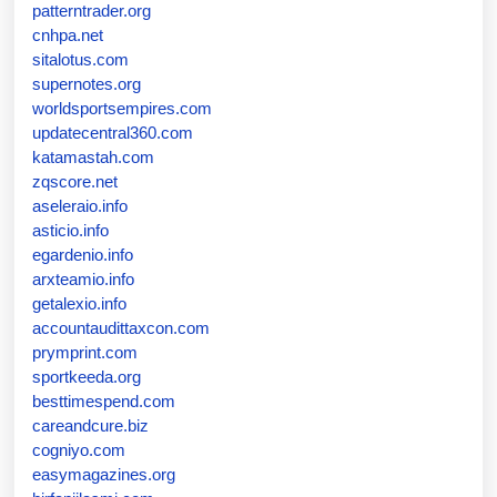
patterntrader.org
cnhpa.net
sitalotus.com
supernotes.org
worldsportsempires.com
updatecentral360.com
katamastah.com
zqscore.net
aseleraio.info
asticio.info
egardenio.info
arxteamio.info
getalexio.info
accountaudittaxcon.com
prymprint.com
sportkeeda.org
besttimespend.com
careandcure.biz
cogniyo.com
easymagazines.org