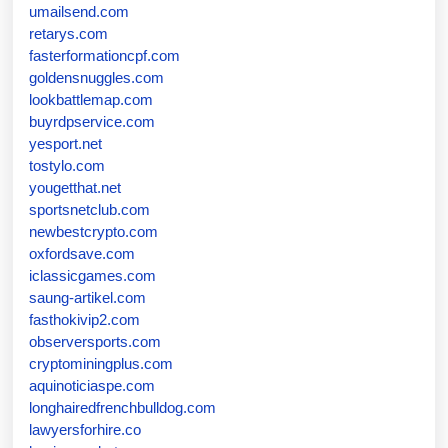
umailsend.com
retarys.com
fasterformationcpf.com
goldensnuggles.com
lookbattlemap.com
buyrdpservice.com
yesport.net
tostylo.com
yougetthat.net
sportsnetclub.com
newbestcrypto.com
oxfordsave.com
iclassicgames.com
saung-artikel.com
fasthokivip2.com
observersports.com
cryptominingplus.com
aquinoticiaspe.com
longhairedfrenchbulldog.com
lawyersforhire.co