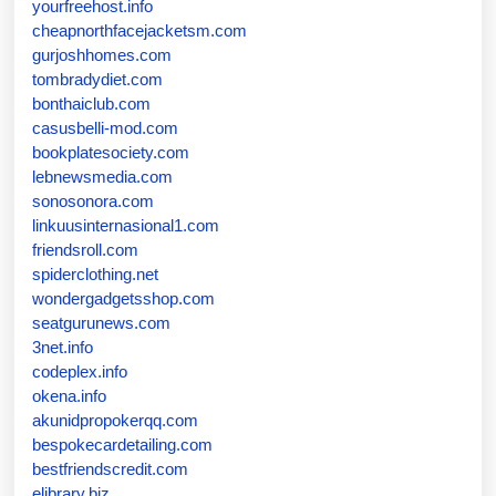
yourfreehost.info
cheapnorthfacejacketsm.com
gurjoshhomes.com
tombradydiet.com
bonthaiclub.com
casusbelli-mod.com
bookplatesociety.com
lebnewsmedia.com
sonosonora.com
linkuusinternasional1.com
friendsroll.com
spiderclothing.net
wondergadgetsshop.com
seatgurunews.com
3net.info
codeplex.info
okena.info
akunidpropokerqq.com
bespokecardetailing.com
bestfriendscredit.com
elibrary.biz