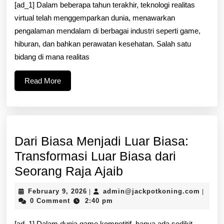
[ad_1] Dalam beberapa tahun terakhir, teknologi realitas
Dunia
virtual telah menggemparkan dunia, menawarkan
Latihan
pengalaman mendalam di berbagai industri seperti game,
Virtual
hiburan, dan bahkan perawatan kesehatan. Salah satu
bidang di mana realitas
Read
Read More
More
Dari Biasa Menjadi Luar Biasa:
Transformasi Luar Biasa dari
Dari
Seorang Raja Ajaib
Biasa
February
admin
February 9, 2026
admin@jackpotkoning.com
|
|
Menjadi
9,
0 Comment
2:40 pm
2026
Luar
[ad_1] Dalam dunia game kompetitif, hanya ada sedikit