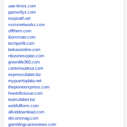
uae-times.com
gamerifys.com
inspiratif.net
vsmsnetworks.com
offthem.com
ibommatv.com
techporfit.com
bekasionline.com
nbusinessplan.com
greenlife360.com
cantshoutitout.com
expressufabet.biz
mypuertoplata.net
thepioneerxpress.com
howtofixissue.com
teamufabet.biz
webfullform.com
allviddownload.com
decorsmag.com
gamblingcasinonews.com