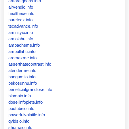
artforafghans.info
airvendio.info
healthexe.info
puretecx.info
tecadvance.info
aminityio.info
amiolahu.info
ampacheme.info
ampullahu.info
aromaxme.info
asserthatecontrast.info
atenderme.info
bangumiio.info
bekosunhu.info
beneficialgrandiose.info
blomaio.info
dosellinfoplete.info
podtubeio.info
powerfulvolatile.info
qvidsio.info
shumaio.info