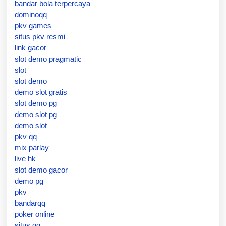
bandar bola terpercaya
dominoqq
pkv games
situs pkv resmi
link gacor
slot demo pragmatic
slot
slot demo
demo slot gratis
slot demo pg
demo slot pg
demo slot
pkv qq
mix parlay
live hk
slot demo gacor
demo pg
pkv
bandarqq
poker online
situs qq