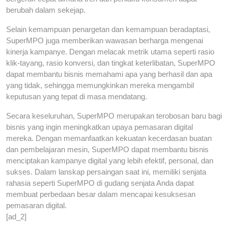
berubah dalam sekejap.
Selain kemampuan penargetan dan kemampuan beradaptasi,
SuperMPO juga memberikan wawasan berharga mengenai
kinerja kampanye. Dengan melacak metrik utama seperti rasio
klik-tayang, rasio konversi, dan tingkat keterlibatan, SuperMPO
dapat membantu bisnis memahami apa yang berhasil dan apa
yang tidak, sehingga memungkinkan mereka mengambil
keputusan yang tepat di masa mendatang.
Secara keseluruhan, SuperMPO merupakan terobosan baru bagi
bisnis yang ingin meningkatkan upaya pemasaran digital
mereka. Dengan memanfaatkan kekuatan kecerdasan buatan
dan pembelajaran mesin, SuperMPO dapat membantu bisnis
menciptakan kampanye digital yang lebih efektif, personal, dan
sukses. Dalam lanskap persaingan saat ini, memiliki senjata
rahasia seperti SuperMPO di gudang senjata Anda dapat
membuat perbedaan besar dalam mencapai kesuksesan
pemasaran digital.
[ad_2]