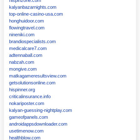
hispinzone.com
kalyanbazarnights.com
top-online-casino-usa.com
honghuidoor.com
flowingtravel.com
nineniki.com
brandiospecialists.com
medicalcare7.com
adtennaball.com
nabzah.com
mongive.com
matkagameresultsview.com
getsolutionsonline.com
hispinner.org
criticalinsurance.info
nokariposter.com
kalyan-guessing-nightplay.com
gameofpanels.com
androidappsdownloader.com
usetimenow.com
healthblow.com