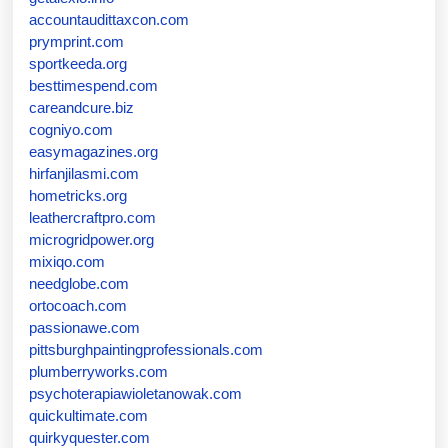
accountaudittaxcon.com
prymprint.com
sportkeeda.org
besttimespend.com
careandcure.biz
cogniyo.com
easymagazines.org
hirfanjilasmi.com
hometricks.org
leathercraftpro.com
microgridpower.org
mixiqo.com
needglobe.com
ortocoach.com
passionawe.com
pittsburghpaintingprofessionals.com
plumberryworks.com
psychoterapiawioletanowak.com
quickultimate.com
quirkyquester.com