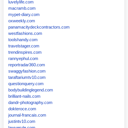
luvelylife.com
macramb.com
mypet-diary.com
oxweekly.com
panamacitydeckcontractors.com
westfashions.com
toolshandy.com
travelstager.com
trendinspires.com
rannyephul.com
reportradar360.com
swaggyfashion.com
taraftariumtv10.com
questionquery.com
bodybuildinglegend.com
brilliant-nails.com
dandr-photography.com
dokteroce.com
journal-francais.com
justintv10.com
lawyerule.com