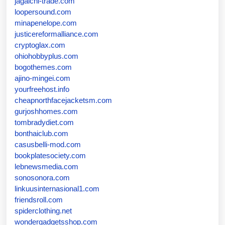
jagalchi-trade.com
loopersound.com
minapenelope.com
justicereformalliance.com
cryptoglax.com
ohiohobbyplus.com
bogothemes.com
ajino-mingei.com
yourfreehost.info
cheapnorthfacejacketsm.com
gurjoshhomes.com
tombradydiet.com
bonthaiclub.com
casusbelli-mod.com
bookplatesociety.com
lebnewsmedia.com
sonosonora.com
linkuusinternasional1.com
friendsroll.com
spiderclothing.net
wondergadgetsshop.com