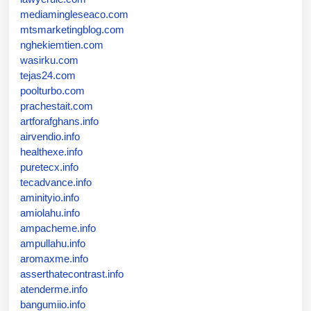
mediamingleseaco.com
mtsmarketingblog.com
nghekiemtien.com
wasirku.com
tejas24.com
poolturbo.com
prachestait.com
artforafghans.info
airvendio.info
healthexe.info
puretecx.info
tecadvance.info
aminityio.info
amiolahu.info
ampacheme.info
ampullahu.info
aromaxme.info
asserthatecontrast.info
atenderme.info
bangumiio.info