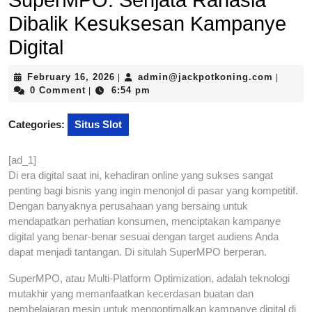
SuperMPO: Senjata Rahasia
Dibalik Kesuksesan Kampanye
Digital
February
admin@
February 16, 2026
admin@jackpotkoning.com
|
|
16,
0 Comment
6:54 pm
|
2026
Categories:
Situs Slot
[ad_1]
Di era digital saat ini, kehadiran online yang sukses sangat
penting bagi bisnis yang ingin menonjol di pasar yang kompetitif.
Dengan banyaknya perusahaan yang bersaing untuk
mendapatkan perhatian konsumen, menciptakan kampanye
digital yang benar-benar sesuai dengan target audiens Anda
dapat menjadi tantangan. Di situlah SuperMPO berperan.
SuperMPO, atau Multi-Platform Optimization, adalah teknologi
mutakhir yang memanfaatkan kecerdasan buatan dan
pembelajaran mesin untuk mengoptimalkan kampanye digital di