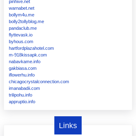
pinhive.net
warnabet.net
bollym4u.me
bolly2tollyblog.me
pandaclub.me
flyttevask.io
byhous.com
hartfordplazahotel.com
m-918kissapk.com
nabavkame.info
gakbiasa.com
iflowerhu.info
chicagocrystalconnection.com
imanabadii.com
trilipohu.info
appruptio.info
Links