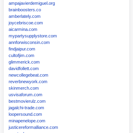
ampajavierdemiguel.org
brainboosters.co
amberlately.com
joycebriscoe.com
aicarmina.com
mypartysupplystore.com
annforwisconsin.com
findjaipur.com
cultofjim.com
glimmerick.com
davidfollett.com
newcollegebeat.com
reverbnewyork.com
skinmerch.com
usvisaforum.com
bestmovierulz.com
jagalchi-trade.com
loopersound.com
minapenelope.com
justicereformalliance.com