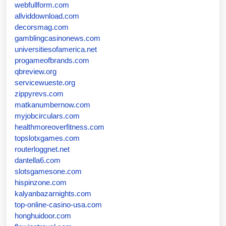
webfullform.com
allviddownload.com
decorsmag.com
gamblingcasinonews.com
universitiesofamerica.net
progameofbrands.com
qbreview.org
servicewueste.org
zippyrevs.com
matkanumbernow.com
myjobcirculars.com
healthmoreoverfitness.com
topslotxgames.com
routerloggnet.net
dantella6.com
slotsgamesone.com
hispinzone.com
kalyanbazarnights.com
top-online-casino-usa.com
honghuidoor.com