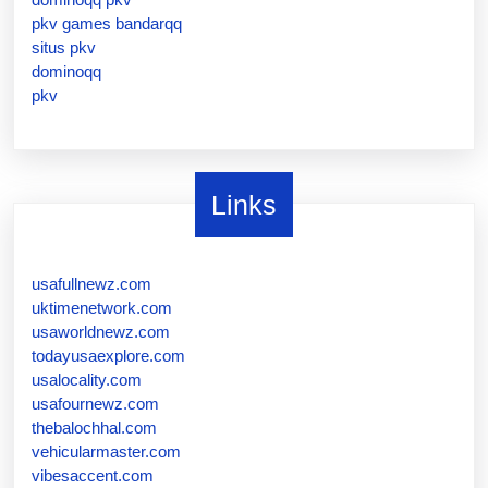
pkv games bandarqq
situs pkv
dominoqq
pkv
Links
usafullnewz.com
uktimenetwork.com
usaworldnewz.com
todayusaexplore.com
usalocality.com
usafournewz.com
thebalochhal.com
vehicularmaster.com
vibesaccent.com