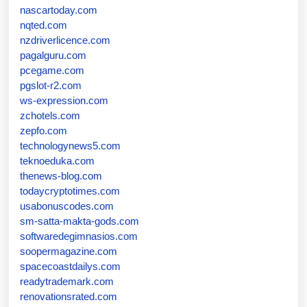
nascartoday.com
nqted.com
nzdriverlicence.com
pagalguru.com
pcegame.com
pgslot-r2.com
ws-expression.com
zchotels.com
zepfo.com
technologynews5.com
teknoeduka.com
thenews-blog.com
todaycryptotimes.com
usabonuscodes.com
sm-satta-makta-gods.com
softwaredegimnasios.com
soopermagazine.com
spacecoastdailys.com
readytrademark.com
renovationsrated.com