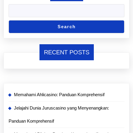
Search
RECENT POSTS
Memahami Ahlicasino: Panduan Komprehensif
Jelajahi Dunia Juruscasino yang Menyenangkan:
Panduan Komprehensif