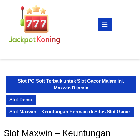
Skip
to
content
Open
Skip
Button
to
content
Slot PG Soft Terbaik untuk Slot Gacor Malam Ini,
Maxwin Dijamin
Slot Demo
Slot Maxwin – Keuntungan Bermain di Situs Slot Gacor
Slot Maxwin – Keuntungan