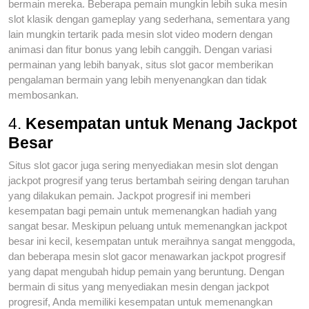
bermain mereka. Beberapa pemain mungkin lebih suka mesin
slot klasik dengan gameplay yang sederhana, sementara yang
lain mungkin tertarik pada mesin slot video modern dengan
animasi dan fitur bonus yang lebih canggih. Dengan variasi
permainan yang lebih banyak, situs slot gacor memberikan
pengalaman bermain yang lebih menyenangkan dan tidak
membosankan.
4.
Kesempatan untuk Menang Jackpot
Besar
Situs slot gacor juga sering menyediakan mesin slot dengan
jackpot progresif yang terus bertambah seiring dengan taruhan
yang dilakukan pemain. Jackpot progresif ini memberi
kesempatan bagi pemain untuk memenangkan hadiah yang
sangat besar. Meskipun peluang untuk memenangkan jackpot
besar ini kecil, kesempatan untuk meraihnya sangat menggoda,
dan beberapa mesin slot gacor menawarkan jackpot progresif
yang dapat mengubah hidup pemain yang beruntung. Dengan
bermain di situs yang menyediakan mesin dengan jackpot
progresif, Anda memiliki kesempatan untuk memenangkan