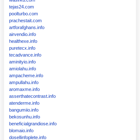
tejas24.com
poolturbo.com
prachestait.com
artforafghans.info
airvendio.info
healthexe.info
puretecx.info
tecadvance.info
aminityio.info
amiolahu.info
ampacheme.info
ampullahu.info
aromaxme.info
asserthatecontrast.info
atenderme.info
bangumiio.info
bekosunhu.info
beneficialgrandiose.info
blomaio.info
dosellinfoplete.info