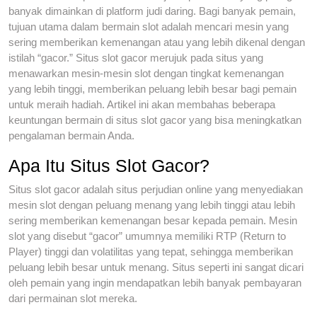
banyak dimainkan di platform judi daring. Bagi banyak pemain,
tujuan utama dalam bermain slot adalah mencari mesin yang
sering memberikan kemenangan atau yang lebih dikenal dengan
istilah “gacor.” Situs slot gacor merujuk pada situs yang
menawarkan mesin-mesin slot dengan tingkat kemenangan
yang lebih tinggi, memberikan peluang lebih besar bagi pemain
untuk meraih hadiah. Artikel ini akan membahas beberapa
keuntungan bermain di situs slot gacor yang bisa meningkatkan
pengalaman bermain Anda.
Apa Itu Situs Slot Gacor?
Situs slot gacor adalah situs perjudian online yang menyediakan
mesin slot dengan peluang menang yang lebih tinggi atau lebih
sering memberikan kemenangan besar kepada pemain. Mesin
slot yang disebut “gacor” umumnya memiliki RTP (Return to
Player) tinggi dan volatilitas yang tepat, sehingga memberikan
peluang lebih besar untuk menang. Situs seperti ini sangat dicari
oleh pemain yang ingin mendapatkan lebih banyak pembayaran
dari permainan slot mereka.