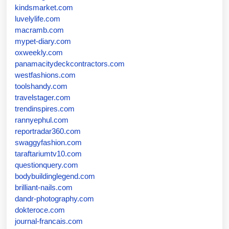
kindsmarket.com
luvelylife.com
macramb.com
mypet-diary.com
oxweekly.com
panamacitydeckcontractors.com
westfashions.com
toolshandy.com
travelstager.com
trendinspires.com
rannyephul.com
reportradar360.com
swaggyfashion.com
taraftariumtv10.com
questionquery.com
bodybuildinglegend.com
brilliant-nails.com
dandr-photography.com
dokteroce.com
journal-francais.com