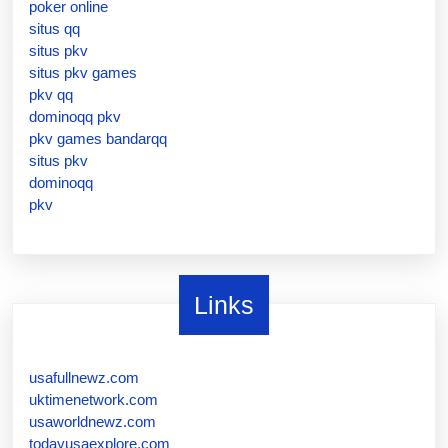
poker online
situs qq
situs pkv
situs pkv games
pkv qq
dominoqq pkv
pkv games bandarqq
situs pkv
dominoqq
pkv
Links
usafullnewz.com
uktimenetwork.com
usaworldnewz.com
todayusaexplore.com