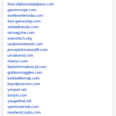
freecellphonedatabase.com
gamersrope.com
exellewebmedia.com
free-gamestop.com
sinbadtravels.com
ukmagzine.com
wareztech.org
usabestnetwork.com
jessepinkmanoutfit.com
umailsend.com
retarys.com
fasterformationcpf.com
goldensnuggles.com
lookbattlemap.com
buyrdpservice.com
yesport.net
tostylo.com
yougetthat.net
sportsnetclub.com
newbestcrypto.com