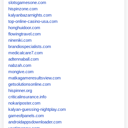
slotsgamesone.com
hispinzone.com
kalyanbazarnights.com
top-online-casino-usa.com
honghuidoor.com
flowingtravel.com
nineniki.com
brandiospecialists.com
medicalcare7.com
adtennaball.com
nabzah.com
mongive.com
matkagameresultsview.com
getsolutionsonline.com
hispinner.org
criticalinsurance.info
nokariposter.com
kalyan-guessing-nightplay.com
gameofpanels.com
androidappsdownloader.com