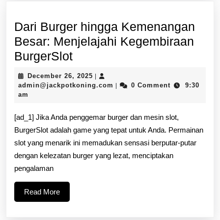
Dari Burger hingga Kemenangan
Besar: Menjelajahi Kegembiraan
Dari
BurgerSlot
Burger
December
December 26, 2025
|
hingga
26,
admin@jackpotkoning.com
admin@jackpotkoning.com
0 Comment
9:30
|
2025
am
Kemenangan
Besar:
[ad_1] Jika Anda penggemar burger dan mesin slot,
Menjelajahi
BurgerSlot adalah game yang tepat untuk Anda. Permainan
Kegembiraan
slot yang menarik ini memadukan sensasi berputar-putar
dengan kelezatan burger yang lezat, menciptakan
BurgerSlot
pengalaman
Read
Read More
More