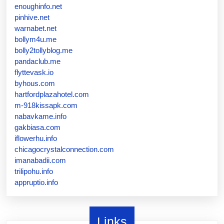
enoughinfo.net
pinhive.net
warnabet.net
bollym4u.me
bolly2tollyblog.me
pandaclub.me
flyttevask.io
byhous.com
hartfordplazahotel.com
m-918kissapk.com
nabavkame.info
gakbiasa.com
iflowerhu.info
chicagocrystalconnection.com
imanabadii.com
trilipohu.info
appruptio.info
Links