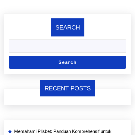
SEARCH
Search
RECENT POSTS
Memahami Plisbet: Panduan Komprehensif untuk