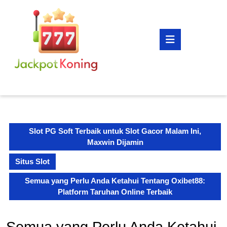
Skip
to
content
Open
Skip
Button
to
content
Slot PG Soft Terbaik untuk Slot Gacor Malam Ini,
Maxwin Dijamin
Situs Slot
Semua yang Perlu Anda Ketahui Tentang Oxibet88:
Platform Taruhan Online Terbaik