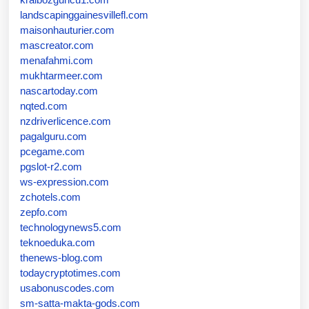
landscapinggainesvillefl.com
maisonhauturier.com
mascreator.com
menafahmi.com
mukhtarmeer.com
nascartoday.com
nqted.com
nzdriverlicence.com
pagalguru.com
pcegame.com
pgslot-r2.com
ws-expression.com
zchotels.com
zepfo.com
technologynews5.com
teknoeduka.com
thenews-blog.com
todaycryptotimes.com
usabonuscodes.com
sm-satta-makta-gods.com