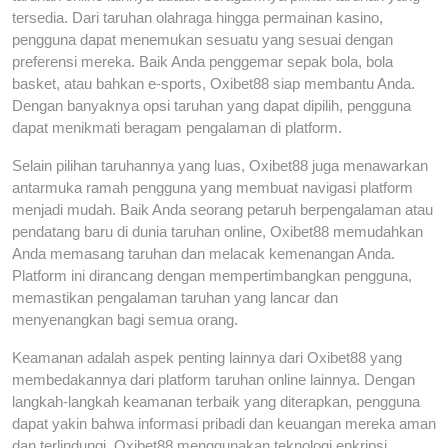
tersedia. Dari taruhan olahraga hingga permainan kasino,
pengguna dapat menemukan sesuatu yang sesuai dengan
preferensi mereka. Baik Anda penggemar sepak bola, bola
basket, atau bahkan e-sports, Oxibet88 siap membantu Anda.
Dengan banyaknya opsi taruhan yang dapat dipilih, pengguna
dapat menikmati beragam pengalaman di platform.
Selain pilihan taruhannya yang luas, Oxibet88 juga menawarkan
antarmuka ramah pengguna yang membuat navigasi platform
menjadi mudah. Baik Anda seorang petaruh berpengalaman atau
pendatang baru di dunia taruhan online, Oxibet88 memudahkan
Anda memasang taruhan dan melacak kemenangan Anda.
Platform ini dirancang dengan mempertimbangkan pengguna,
memastikan pengalaman taruhan yang lancar dan
menyenangkan bagi semua orang.
Keamanan adalah aspek penting lainnya dari Oxibet88 yang
membedakannya dari platform taruhan online lainnya. Dengan
langkah-langkah keamanan terbaik yang diterapkan, pengguna
dapat yakin bahwa informasi pribadi dan keuangan mereka aman
dan terlindungi. Oxibet88 menggunakan teknologi enkripsi