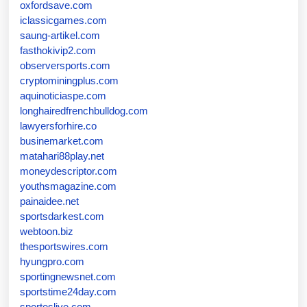
oxfordsave.com
iclassicgames.com
saung-artikel.com
fasthokivip2.com
observersports.com
cryptominingplus.com
aquinoticiaspe.com
longhairedfrenchbulldog.com
lawyersforhire.co
businemarket.com
matahari88play.net
moneydescriptor.com
youthsmagazine.com
painaidee.net
sportsdarkest.com
webtoon.biz
thesportswires.com
hyungpro.com
sportingnewsnet.com
sportstime24day.com
sporteslive.com