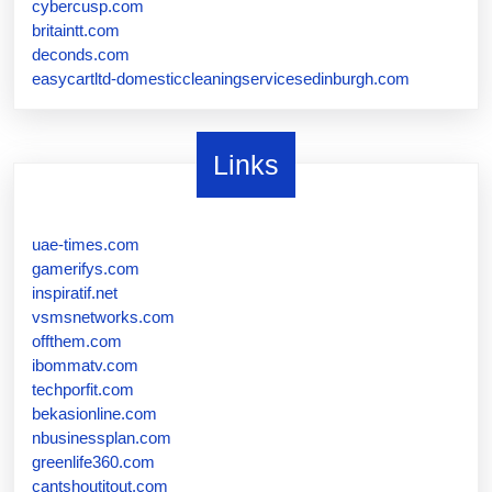
cybercusp.com
britaintt.com
deconds.com
easycartltd-domesticcleaningservicesedinburgh.com
Links
uae-times.com
gamerifys.com
inspiratif.net
vsmsnetworks.com
offthem.com
ibommatv.com
techporfit.com
bekasionline.com
nbusinessplan.com
greenlife360.com
cantshoutitout.com