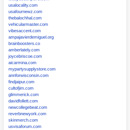
usalocality.com
usafournewz.com
thebalochhal.com
vehicularmaster.com
vibesaccent.com
ampajavierdemiguel.org
brainboosters.co
amberlately.com
joycebriscoe.com
aicarmina.com
mypartysupplystore.com
annforwisconsin.com
findjaipur.com
cultofjim.com
glimmerick.com
davidfollett.com
newcollegebeat.com
reverbnewyork.com
skinmerch.com
usvisaforum.com