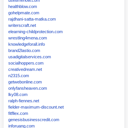
usetimenow.com
healthblow.com
gohelpmate.com
rajdhani-satta-matka.com
writerscraft.net
elearning-childprotection.com
wrestling4mena.com
knowledgeforall.info
brand2lastio.com
usadigitalservices.com
socialhoppers.com
creativedream.net
n2315.com
getwebonline.com
onlyfansheaven.com
lky08.com
ralph-fiennes.net
fielder-maximum-discount.net
fitfllex.com
genesisbusinesscredit.com
inforuang.com