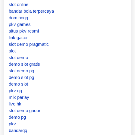
slot online
bandar bola terpercaya
dominoqq
pkv games
situs pkv resmi
link gacor
slot demo pragmatic
slot
slot demo
demo slot gratis
slot demo pg
demo slot pg
demo slot
pkv qq
mix parlay
live hk
slot demo gacor
demo pg
pkv
bandarqq