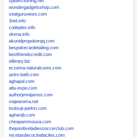
spiderclothing.net
wondergadgetsshop.com
seatgurunews.com
3net.info
codeplex.info
okena.info
akunidpropokerqq.com
bespokecardetailing.com
bestfriendscredit.com
elibrary.biz
eczema-naturalcures.com
astro-bath.com
aghapal.com
altu-expo.com
authorjennijames.com
viajearoma.net
tsutsuji-parkin.com
agharab.com
cheapammousa.com
thepositiveladiessoccerclub.com
recetasdecocinafaciles.com