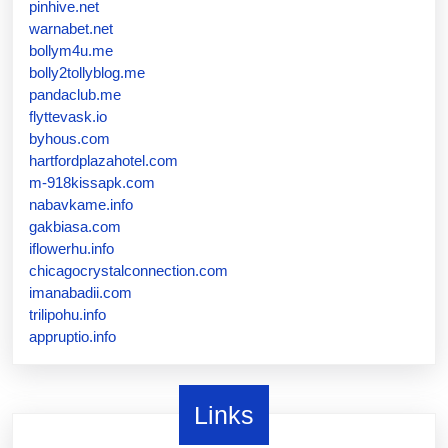
pinhive.net
warnabet.net
bollym4u.me
bolly2tollyblog.me
pandaclub.me
flyttevask.io
byhous.com
hartfordplazahotel.com
m-918kissapk.com
nabavkame.info
gakbiasa.com
iflowerhu.info
chicagocrystalconnection.com
imanabadii.com
trilipohu.info
appruptio.info
Links