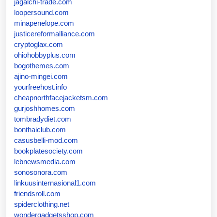
jagalchi-trade.com
loopersound.com
minapenelope.com
justicereformalliance.com
cryptoglax.com
ohiohobbyplus.com
bogothemes.com
ajino-mingei.com
yourfreehost.info
cheapnorthfacejacketsm.com
gurjoshhomes.com
tombradydiet.com
bonthaiclub.com
casusbelli-mod.com
bookplatesociety.com
lebnewsmedia.com
sonosonora.com
linkuusinternasional1.com
friendsroll.com
spiderclothing.net
wondergadgetsshop.com