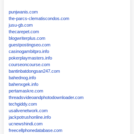
punjwanis.com
the-parcs-clematiscondos.com
jusu-gb.com
thecarepet.com
blogwriterplus.com
guestpostingseo.com
casinogambitpro.info
pokerplaymasters.info
courseoncourse.com
bantinbatdongsan247.com
bahednog.info
bahenxgek.info
pertamaskre.com
threadsvideoandphotodownloader.com
techgiddy.com
usalivenetwork.com
jackpotrushonline.info
ucnewshindi.com
freecellphonedatabase.com