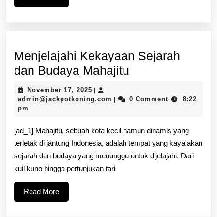
More
Menjelajahi Kekayaan Sejarah
Menjelajahi
dan Budaya Mahajitu
Kekayaan
November
November 17, 2025
|
Sejarah
17,
admin@jackpotkoning.com
admin@jackpotkoning.com
0 Comment
8:22
|
2025
pm
dan
Budaya
[ad_1] Mahajitu, sebuah kota kecil namun dinamis yang
Mahajitu
terletak di jantung Indonesia, adalah tempat yang kaya akan
sejarah dan budaya yang menunggu untuk dijelajahi. Dari
kuil kuno hingga pertunjukan tari
Read
Read More
More