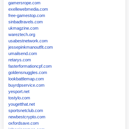
gamersrope.com
exellewebmedia.com
free-gamestop.com
sinbadtravels.com
ukmagzine.com
wareztech.org
usabestnetwork.com
jessepinkmanoutfit.com
umailsend.com
retarys.com
fasterformationcpf.com
goldensnuggles.com
lookbattlemap.com
buyrdpservice.com
yesport.net
tostylo.com
yougetthat.net
sportsnetclub.com
newbestcrypto.com
oxfordsave.com