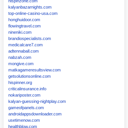
hispinzone.com
kalyanbazarnights.com
top-online-casino-usa.com
honghuidoor.com
flowingtravel.com
nineniki.com
brandiospecialists.com
medicalcare7.com
adtennaball.com
nabzah.com
mongive.com
matkagameresultsview.com
getsolutionsonline.com
hispinner.org
criticalinsurance.info
nokariposter.com
kalyan-guessing-nightplay.com
gameofpanels.com
androidappsdownloader.com
usetimenow.com
healthblow.com