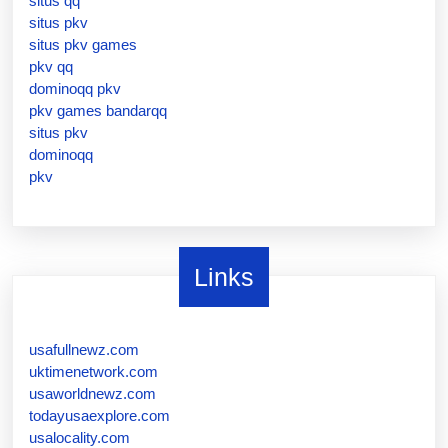
situs qq
situs pkv
situs pkv games
pkv qq
dominoqq pkv
pkv games bandarqq
situs pkv
dominoqq
pkv
Links
usafullnewz.com
uktimenetwork.com
usaworldnewz.com
todayusaexplore.com
usalocality.com