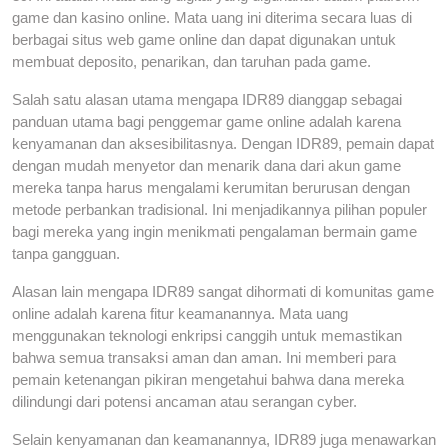
game dan kasino online. Mata uang ini diterima secara luas di
berbagai situs web game online dan dapat digunakan untuk
membuat deposito, penarikan, dan taruhan pada game.
Salah satu alasan utama mengapa IDR89 dianggap sebagai
panduan utama bagi penggemar game online adalah karena
kenyamanan dan aksesibilitasnya. Dengan IDR89, pemain dapat
dengan mudah menyetor dan menarik dana dari akun game
mereka tanpa harus mengalami kerumitan berurusan dengan
metode perbankan tradisional. Ini menjadikannya pilihan populer
bagi mereka yang ingin menikmati pengalaman bermain game
tanpa gangguan.
Alasan lain mengapa IDR89 sangat dihormati di komunitas game
online adalah karena fitur keamanannya. Mata uang
menggunakan teknologi enkripsi canggih untuk memastikan
bahwa semua transaksi aman dan aman. Ini memberi para
pemain ketenangan pikiran mengetahui bahwa dana mereka
dilindungi dari potensi ancaman atau serangan cyber.
Selain kenyamanan dan keamanannya, IDR89 juga menawarkan