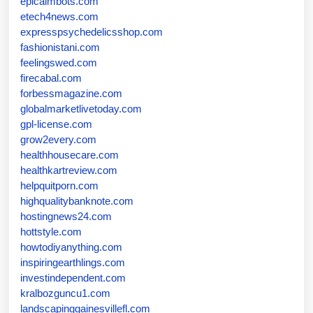
epicaimbots.com
etech4news.com
expresspsychedelicsshop.com
fashionistani.com
feelingswed.com
firecabal.com
forbessmagazine.com
globalmarketlivetoday.com
gpl-license.com
grow2every.com
healthhousecare.com
healthkartreview.com
helpquitporn.com
highqualitybanknote.com
hostingnews24.com
hottstyle.com
howtodiyanything.com
inspiringearthlings.com
investindependent.com
kralbozguncu1.com
landscapinggainesvillefl.com