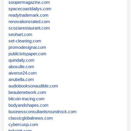
soopermagazine.com
spacecoastdailys.com
readytrademark.com
renovationsrated.com
scoziarestaurant.com
seohart.com
set-cleaning.com
promodesignai.com
publicistspaper.com
quindaily.com
abosulte.com
aiverse24.com
anubella.com
audiobooksonaudible.com
beautenetwork.com
bitcoin-tracing.com
bodyandshapes.com
businessconsultantsroundrock.com
classicglobalnews.com
cybercusp.com
britaintt.com