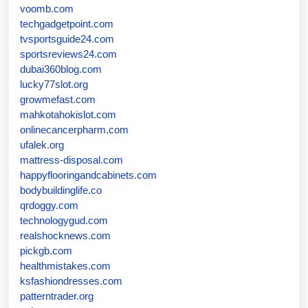
voomb.com
techgadgetpoint.com
tvsportsguide24.com
sportsreviews24.com
dubai360blog.com
lucky77slot.org
growmefast.com
mahkotahokislot.com
onlinecancerpharm.com
ufalek.org
mattress-disposal.com
happyflooringandcabinets.com
bodybuildinglife.co
qrdoggy.com
technologygud.com
realshocknews.com
pickgb.com
healthmistakes.com
ksfashiondresses.com
patterntrader.org