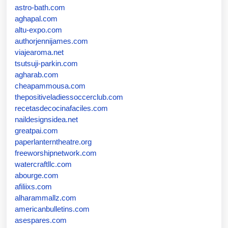
astro-bath.com
aghapal.com
altu-expo.com
authorjennijames.com
viajearoma.net
tsutsuji-parkin.com
agharab.com
cheapammousa.com
thepositiveladiessoccerclub.com
recetasdecocinafaciles.com
naildesignsidea.net
greatpai.com
paperlanterntheatre.org
freeworshipnetwork.com
watercraftllc.com
abourge.com
afiliixs.com
alharammallz.com
americanbulletins.com
asespares.com