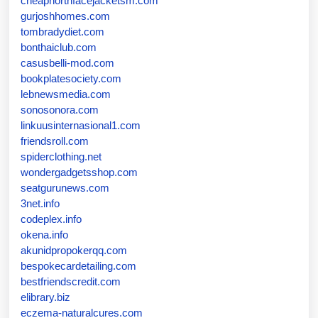
cheapnorthfacejacketsm.com
gurjoshhomes.com
tombradydiet.com
bonthaiclub.com
casusbelli-mod.com
bookplatesociety.com
lebnewsmedia.com
sonosonora.com
linkuusinternasional1.com
friendsroll.com
spiderclothing.net
wondergadgetsshop.com
seatgurunews.com
3net.info
codeplex.info
okena.info
akunidpropokerqq.com
bespokecardetailing.com
bestfriendscredit.com
elibrary.biz
eczema-naturalcures.com