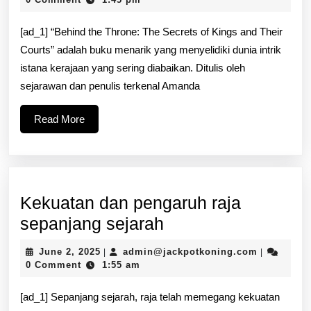
2026
Para
[ad_1] “Behind the Throne: The Secrets of Kings and Their
Raja
Courts” adalah buku menarik yang menyelidiki dunia intrik
dan
istana kerajaan yang sering diabaikan. Ditulis oleh
Istananya
sejarawan dan penulis terkenal Amanda
Read
Read More
More
Kekuatan dan pengaruh raja
Kekuatan
sepanjang sejarah
dan
June
admin@jac
June 2, 2025
admin@jackpotkoning.com
|
|
pengaruh
2,
0 Comment
1:55 am
2025
raja
[ad_1] Sepanjang sejarah, raja telah memegang kekuatan
sepanjang