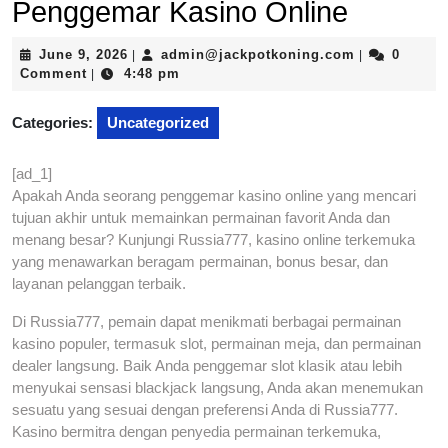
Penggemar Kasino Online
June
admin@jackp
June 9, 2026
admin@jackpotkoning.com
0
|
|
9,
Comment
4:48 pm
|
2026
Categories:
Uncategorized
[ad_1]
Apakah Anda seorang penggemar kasino online yang mencari
tujuan akhir untuk memainkan permainan favorit Anda dan
menang besar? Kunjungi Russia777, kasino online terkemuka
yang menawarkan beragam permainan, bonus besar, dan
layanan pelanggan terbaik.
Di Russia777, pemain dapat menikmati berbagai permainan
kasino populer, termasuk slot, permainan meja, dan permainan
dealer langsung. Baik Anda penggemar slot klasik atau lebih
menyukai sensasi blackjack langsung, Anda akan menemukan
sesuatu yang sesuai dengan preferensi Anda di Russia777.
Kasino bermitra dengan penyedia permainan terkemuka,