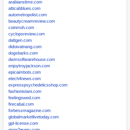
arabianstime.com
atticabblues.com
autometropolist.com
beautycreamreview.com
coinmoh.com
cyclopsreview.com
dattgen.com
didoivatnang.com
dogsbarks.com
dwmsoftwarehouse.com
enjoytroyjackson.com
epicaimbots.com
etech4news.com
expresspsychedelicsshop.com
fashionistani.com
feelingswed.com
firecabal.com
forbessmagazine.com
globalmarketlivetoday.com
gpl-license.com
grow2every.com