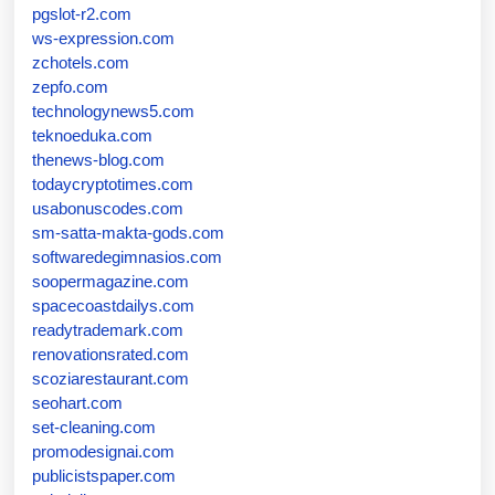
pgslot-r2.com
ws-expression.com
zchotels.com
zepfo.com
technologynews5.com
teknoeduka.com
thenews-blog.com
todaycryptotimes.com
usabonuscodes.com
sm-satta-makta-gods.com
softwaredegimnasios.com
soopermagazine.com
spacecoastdailys.com
readytrademark.com
renovationsrated.com
scoziarestaurant.com
seohart.com
set-cleaning.com
promodesignai.com
publicistspaper.com