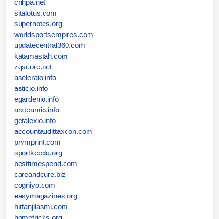
cnhpa.net
sitalotus.com
supernotes.org
worldsportsempires.com
updatecentral360.com
katamastah.com
zqscore.net
aseleraio.info
asticio.info
egardenio.info
arxteamio.info
getalexio.info
accountaudittaxcon.com
prymprint.com
sportkeeda.org
besttimespend.com
careandcure.biz
cogniyo.com
easymagazines.org
hirfanjilasmi.com
hometricks.org