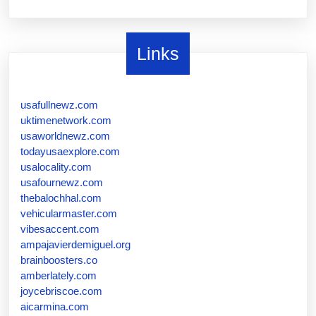
Links
usafullnewz.com
uktimenetwork.com
usaworldnewz.com
todayusaexplore.com
usalocality.com
usafournewz.com
thebalochhal.com
vehicularmaster.com
vibesaccent.com
ampajavierdemiguel.org
brainboosters.co
amberlately.com
joycebriscoe.com
aicarmina.com