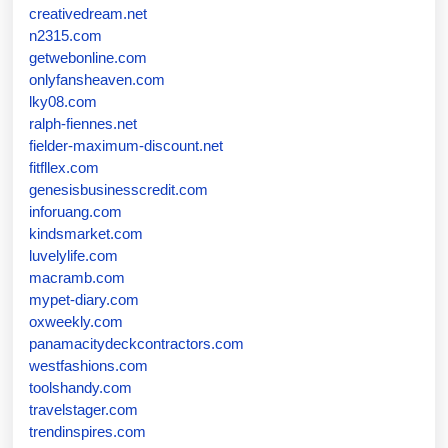
creativedream.net
n2315.com
getwebonline.com
onlyfansheaven.com
lky08.com
ralph-fiennes.net
fielder-maximum-discount.net
fitfllex.com
genesisbusinesscredit.com
inforuang.com
kindsmarket.com
luvelylife.com
macramb.com
mypet-diary.com
oxweekly.com
panamacitydeckcontractors.com
westfashions.com
toolshandy.com
travelstager.com
trendinspires.com