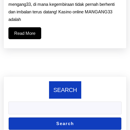
online
mengang33, di mana kegembiraan tidak pernah berhenti
dan imbalan terus datang! Kasino online MANGANG33
mengang33
adalah
Read
Read More
More
SEARCH
Search