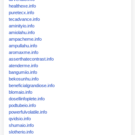
healthexe.info
puretecx.info
tecadvance.info
aminityio.info
amiolahu.info
ampacheme.info
ampullahu.info
aromaxme.info
asserthatecontrast.info
atenderme.info
bangumiio.info
bekosunhu.info
beneficialgrandiose.info
blomaio.info
dosellinfoplete.info
podtubeio.info
powerfulvolatile.info
qvidsio.info
shumaio.info
slotherio.info