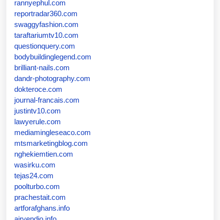
rannyephul.com
reportradar360.com
swaggyfashion.com
taraftariumtv10.com
questionquery.com
bodybuildinglegend.com
brilliant-nails.com
dandr-photography.com
dokteroce.com
journal-francais.com
justintv10.com
lawyerule.com
mediamingleseaco.com
mtsmarketingblog.com
nghekiemtien.com
wasirku.com
tejas24.com
poolturbo.com
prachestait.com
artforafghans.info
airvendio.info