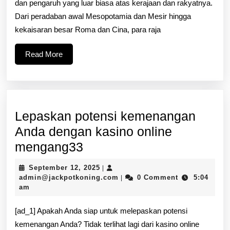
dan pengaruh yang luar biasa atas kerajaan dan rakyatnya.
sejarah
Dari peradaban awal Mesopotamia dan Mesir hingga
kekaisaran besar Roma dan Cina, para raja
Read
Read More
More
Lepaskan potensi kemenangan
Anda dengan kasino online
Lepaskan
mengang33
potensi
September
September 12, 2025
|
kemenangan
12,
admin@jackpotkoning.com
admin@jackpotkoning.com
0 Comment
5:04
|
2025
am
Anda
dengan
[ad_1] Apakah Anda siap untuk melepaskan potensi
kasino
kemenangan Anda? Tidak terlihat lagi dari kasino online