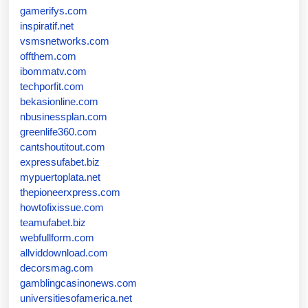
gamerifys.com
inspiratif.net
vsmsnetworks.com
offthem.com
ibommatv.com
techporfit.com
bekasionline.com
nbusinessplan.com
greenlife360.com
cantshoutitout.com
expressufabet.biz
mypuertoplata.net
thepioneerxpress.com
howtofixissue.com
teamufabet.biz
webfullform.com
allviddownload.com
decorsmag.com
gamblingcasinonews.com
universitiesofamerica.net