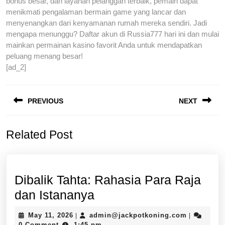
bonus besar, dan layanan pelanggan terbaik, pemain dapat
menikmati pengalaman bermain game yang lancar dan
menyenangkan dari kenyamanan rumah mereka sendiri. Jadi
mengapa menunggu? Daftar akun di Russia777 hari ini dan mulai
mainkan permainan kasino favorit Anda untuk mendapatkan
peluang menang besar!
[ad_2]
Post
PREVIOUS
NEXT
navigation
Previous
Next
Related Post
post:
post:
Dibalik Tahta: Rahasia Para Raja
Dibalik
dan Istananya
Tahta:
May
admin@jac
May 11, 2026
admin@jackpotkoning.com
|
|
Rahasia
11,
0 Comment
1:45 pm