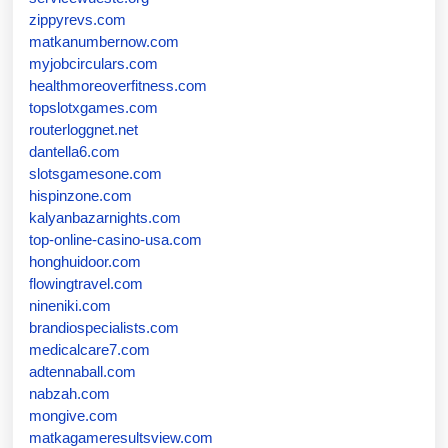
zippyrevs.com
matkanumbernow.com
myjobcirculars.com
healthmoreoverfitness.com
topslotxgames.com
routerloggnet.net
dantella6.com
slotsgamesone.com
hispinzone.com
kalyanbazarnights.com
top-online-casino-usa.com
honghuidoor.com
flowingtravel.com
nineniki.com
brandiospecialists.com
medicalcare7.com
adtennaball.com
nabzah.com
mongive.com
matkagameresultsview.com