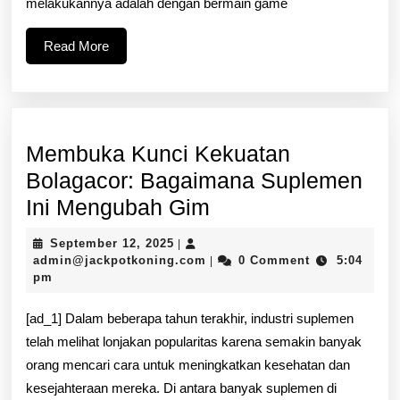
melakukannya adalah dengan bermain game
Online
Read
Read More
Ovo88
More
Membuka Kunci Kekuatan
Bolagacor: Bagaimana Suplemen
Membuka
Ini Mengubah Gim
Kunci
September
September 12, 2025
|
Kekuatan
12,
admin@jackpotkoning.com
admin@jackpotkoning.com
0 Comment
5:04
|
2025
pm
Bolagacor:
Bagaimana
[ad_1] Dalam beberapa tahun terakhir, industri suplemen
Suplemen
telah melihat lonjakan popularitas karena semakin banyak
Ini
orang mencari cara untuk meningkatkan kesehatan dan
kesejahteraan mereka. Di antara banyak suplemen di
Mengubah