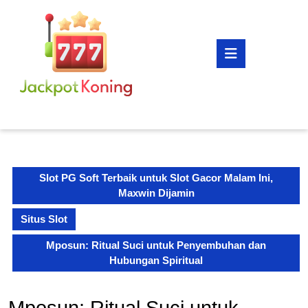
Skip
to
content
Open
Skip
Button
to
content
Slot PG Soft Terbaik untuk Slot Gacor Malam Ini,
Maxwin Dijamin
Situs Slot
Mposun: Ritual Suci untuk Penyembuhan dan
Hubungan Spiritual