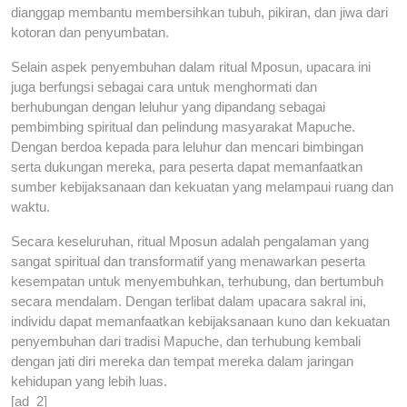
dianggap membantu membersihkan tubuh, pikiran, dan jiwa dari
kotoran dan penyumbatan.
Selain aspek penyembuhan dalam ritual Mposun, upacara ini
juga berfungsi sebagai cara untuk menghormati dan
berhubungan dengan leluhur yang dipandang sebagai
pembimbing spiritual dan pelindung masyarakat Mapuche.
Dengan berdoa kepada para leluhur dan mencari bimbingan
serta dukungan mereka, para peserta dapat memanfaatkan
sumber kebijaksanaan dan kekuatan yang melampaui ruang dan
waktu.
Secara keseluruhan, ritual Mposun adalah pengalaman yang
sangat spiritual dan transformatif yang menawarkan peserta
kesempatan untuk menyembuhkan, terhubung, dan bertumbuh
secara mendalam. Dengan terlibat dalam upacara sakral ini,
individu dapat memanfaatkan kebijaksanaan kuno dan kekuatan
penyembuhan dari tradisi Mapuche, dan terhubung kembali
dengan jati diri mereka dan tempat mereka dalam jaringan
kehidupan yang lebih luas.
[ad_2]