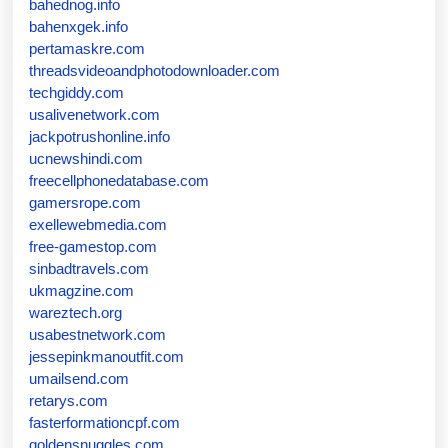
bahednog.info
bahenxgek.info
pertamaskre.com
threadsvideoandphotodownloader.com
techgiddy.com
usalivenetwork.com
jackpotrushonline.info
ucnewshindi.com
freecellphonedatabase.com
gamersrope.com
exellewebmedia.com
free-gamestop.com
sinbadtravels.com
ukmagzine.com
wareztech.org
usabestnetwork.com
jessepinkmanoutfit.com
umailsend.com
retarys.com
fasterformationcpf.com
goldensnuggles.com