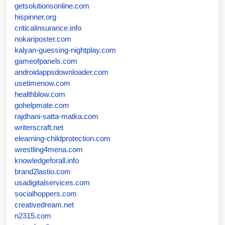
getsolutionsonline.com
hispinner.org
criticalinsurance.info
nokariposter.com
kalyan-guessing-nightplay.com
gameofpanels.com
androidappsdownloader.com
usetimenow.com
healthblow.com
gohelpmate.com
rajdhani-satta-matka.com
writerscraft.net
elearning-childprotection.com
wrestling4mena.com
knowledgeforall.info
brand2lastio.com
usadigitalservices.com
socialhoppers.com
creativedream.net
n2315.com