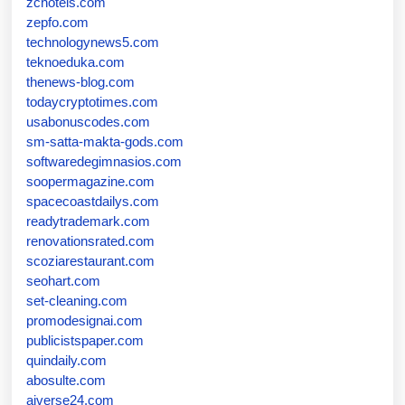
zchotels.com
zepfo.com
technologynews5.com
teknoeduka.com
thenews-blog.com
todaycryptotimes.com
usabonuscodes.com
sm-satta-makta-gods.com
softwaredegimnasios.com
soopermagazine.com
spacecoastdailys.com
readytrademark.com
renovationsrated.com
scoziarestaurant.com
seohart.com
set-cleaning.com
promodesignai.com
publicistspaper.com
quindaily.com
abosulte.com
aiverse24.com