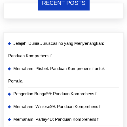
RECENT POSTS
Jelajahi Dunia Juruscasino yang Menyenangkan:
Panduan Komprehensif
Memahami Plisbet: Panduan Komprehensif untuk
Pemula
Pengertian Bunga99: Panduan Komprehensif
Memahami Winlose99: Panduan Komprehensif
Memahami Parlay4D: Panduan Komprehensif