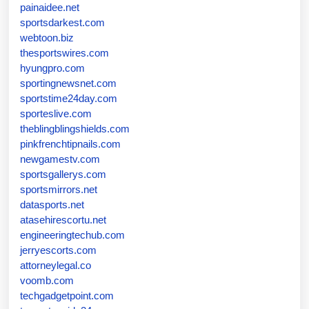
painaidee.net
sportsdarkest.com
webtoon.biz
thesportswires.com
hyungpro.com
sportingnewsnet.com
sportstime24day.com
sporteslive.com
theblingblingshields.com
pinkfrenchtipnails.com
newgamestv.com
sportsgallerys.com
sportsmirrors.net
datasports.net
atasehirescortu.net
engineeringtechub.com
jerryescorts.com
attorneylegal.co
voomb.com
techgadgetpoint.com