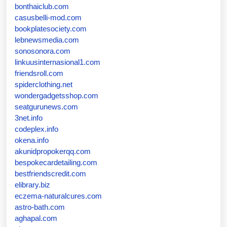
bonthaiclub.com
casusbelli-mod.com
bookplatesociety.com
lebnewsmedia.com
sonosonora.com
linkuusinternasional1.com
friendsroll.com
spiderclothing.net
wondergadgetsshop.com
seatgurunews.com
3net.info
codeplex.info
okena.info
akunidpropokerqq.com
bespokecardetailing.com
bestfriendscredit.com
elibrary.biz
eczema-naturalcures.com
astro-bath.com
aghapal.com