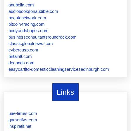
anubella.com
audiobooksonaudible.com
beautenetwork.com
bitcoin-tracing.com
bodyandshapes.com
businessconsultantsroundrock.com
classicglobalnews.com
cybercusp.com
britaintt.com
deconds.com
easycartltd-domesticcleaningservicesedinburgh.com
Links
uae-times.com
gamerifys.com
inspiratif.net