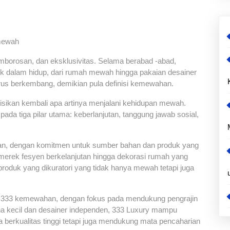
 mewah
borosan, dan eksklusivitas. Selama berabad -abad,
baik dalam hidup, dari rumah mewah hingga pakaian desainer
rus berkembang, demikian pula definisi kemewahan.
sikan kembali apa artinya menjalani kehidupan mewah.
ada tiga pilar utama: keberlanjutan, tanggung jawab sosial,
han, dengan komitmen untuk sumber bahan dan produk yang
 merek fesyen berkelanjutan hingga dekorasi rumah yang
roduk yang dikuratori yang tidak hanya mewah tetapi juga
ari 333 kemewahan, dengan fokus pada mendukung pengrajin
ha kecil dan desainer independen, 333 Luxury mampu
 berkualitas tinggi tetapi juga mendukung mata pencaharian