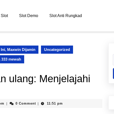
 Slot
Slot Demo
Slot Anti Rungkad
 Ini, Maxwin Dijamin
Uncategorized
ia 333 mewah
n ulang: Menjelajahi
admin@jackpotkoning.com
com
0 Comment
11:51 pm
|
|