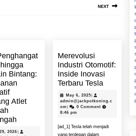
NEXT
Next
post:
Penghangat
Merevolusi
 hingga
Industri Otomotif:
n Bintang:
Inside Inovasi
Merevolu
lanan
Terbaru Tesla
Industri
atif
May
May 6, 2025
|
Otomotif:
ng Atlet
6,
admin@jackpotkoning.c
admin@jackpotkoning.com
2025
om
0 Comment
|
Inside
lah
8:46 pm
Dari
Inovasi
ngah
Penghangat
[ad_1] Tesla telah menjadi
Terbaru
July
29, 2026
|
yang terdepan dalam