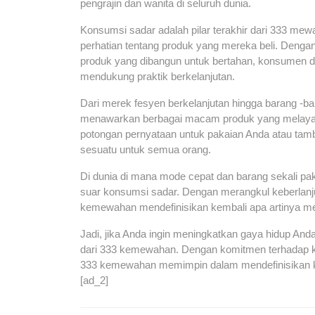
pengrajin dan wanita di seluruh dunia.
Konsumsi sadar adalah pilar terakhir dari 333 m
perhatian tentang produk yang mereka beli. Dengan
produk yang dibangun untuk bertahan, konsumen 
mendukung praktik berkelanjutan.
Dari merek fesyen berkelanjutan hingga barang -b
menawarkan berbagai macam produk yang melay
potongan pernyataan untuk pakaian Anda atau tamb
sesuatu untuk semua orang.
Di dunia di mana mode cepat dan barang sekali p
suar konsumsi sadar. Dengan merangkul keberlanju
kemewahan mendefinisikan kembali apa artinya me
Jadi, jika Anda ingin meningkatkan gaya hidup Anda
dari 333 kemewahan. Dengan komitmen terhadap ke
333 kemewahan memimpin dalam mendefinisikan k
[ad_2]