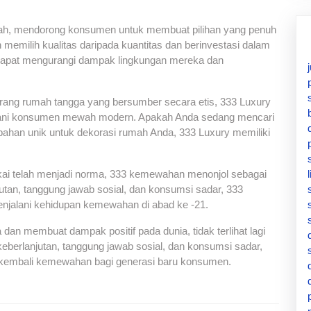
ewah, mendorong konsumen untuk membuat pilihan yang penuh
 memilih kualitas daripada kuantitas dan berinvestasi dalam
dapat mengurangi dampak lingkungan mereka dan
arang rumah tangga yang bersumber secara etis, 333 Luxury
ani konsumen mewah modern. Apakah Anda sedang mencari
ahan unik untuk dekorasi rumah Anda, 333 Luxury memiliki
akai telah menjadi norma, 333 kemewahan menonjol sebagai
tan, tanggung jawab sosial, dan konsumsi sadar, 333
njalani kehidupan kemewahan di abad ke -21.
 dan membuat dampak positif pada dunia, tidak terlihat lagi
berlanjutan, tanggung jawab sosial, dan konsumsi sadar,
embali kemewahan bagi generasi baru konsumen.