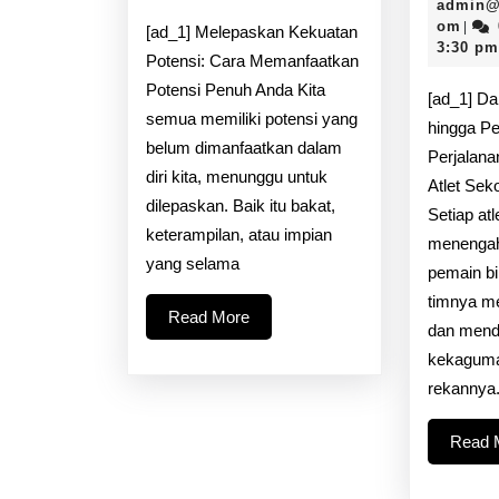
Memanfaatkan
admin@
admi
om
|
[ad_1] Melepaskan Kekuatan
Potensi
3:30 p
Potensi: Cara Memanfaatkan
Penuh
Potensi Penuh Anda Kita
Anda
[ad_1] Da
semua memiliki potensi yang
hingga Pe
belum dimanfaatkan dalam
Perjalana
diri kita, menunggu untuk
Atlet Se
dilepaskan. Baik itu bakat,
Setiap atl
keterampilan, atau impian
menengah
yang selama
pemain b
timnya m
Read
Read More
dan mend
More
kekaguma
rekannya
Read 