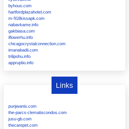
byhous.com
hartfordplazahotel.com
m-918kissapk.com
nabavkame.info
gakbiasa.com
iflowerhu.info
chicagocrystalconnection.com
imanabadii.com
trilipohu.info
appruptio.info
Links
punjwanis.com
the-parcs-clematiscondos.com
jusu-gb.com
thecarepet.com