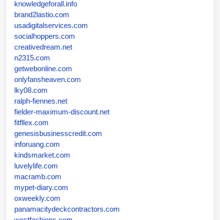
knowledgeforall.info
brand2lastio.com
usadigitalservices.com
socialhoppers.com
creativedream.net
n2315.com
getwebonline.com
onlyfansheaven.com
lky08.com
ralph-fiennes.net
fielder-maximum-discount.net
fitfllex.com
genesisbusinesscredit.com
inforuang.com
kindsmarket.com
luvelylife.com
macramb.com
mypet-diary.com
oxweekly.com
panamacitydeckcontractors.com
westfashions.com