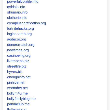
powerfulvolatile.info
qvidsio.info
shumaio.info
slotherio.info
cysapluscertification.org
fortnitehacks.org
loginsearch.org
aodecor.org
donorsmatch.org
nowtimes.org
casinoeing.org
livemocha.biz
streetlife.biz
hyves.biz
enoughinfo.net
pinhive.net
warnabet.net
bollym4u.me
bolly2tollyblog.me
pandaclub.me
flyttevask.io