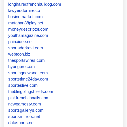
longhairedfrenchbulldog.com
lawyersforhire.co
businemarket.com
matahari88play.net
moneydescriptor.com
youthsmagazine.com
painaidee.net
sportsdarkest.com
webtoon.biz
thesportswires.com
hyungpro.com
sportingnewsnet.com
sportstime24day.com
sporteslive.com
theblingblingshields.com
pinkfrenchtipnails.com
newgamestv.com
sportsgallerys.com
sportsmirrors.net
datasports.net