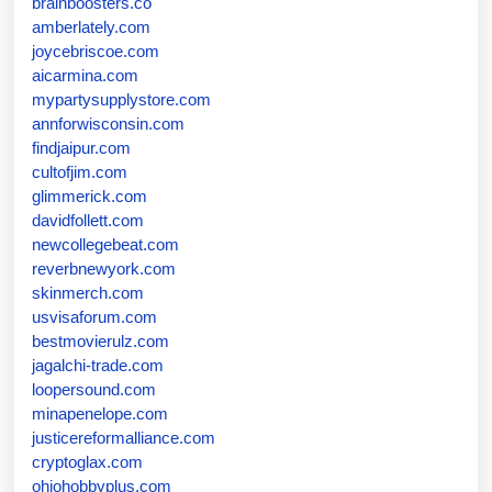
brainboosters.co
amberlately.com
joycebriscoe.com
aicarmina.com
mypartysupplystore.com
annforwisconsin.com
findjaipur.com
cultofjim.com
glimmerick.com
davidfollett.com
newcollegebeat.com
reverbnewyork.com
skinmerch.com
usvisaforum.com
bestmovierulz.com
jagalchi-trade.com
loopersound.com
minapenelope.com
justicereformalliance.com
cryptoglax.com
ohiohobbyplus.com