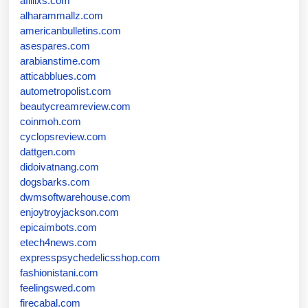
afiliixs.com
alharammallz.com
americanbulletins.com
asespares.com
arabianstime.com
atticabblues.com
autometropolist.com
beautycreamreview.com
coinmoh.com
cyclopsreview.com
dattgen.com
didoivatnang.com
dogsbarks.com
dwmsoftwarehouse.com
enjoytroyjackson.com
epicaimbots.com
etech4news.com
expresspsychedelicsshop.com
fashionistani.com
feelingswed.com
firecabal.com