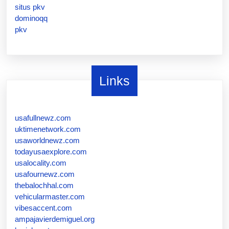
situs pkv
dominoqq
pkv
Links
usafullnewz.com
uktimenetwork.com
usaworldnewz.com
todayusaexplore.com
usalocality.com
usafournewz.com
thebalochhal.com
vehicularmaster.com
vibesaccent.com
ampajavierdemiguel.org