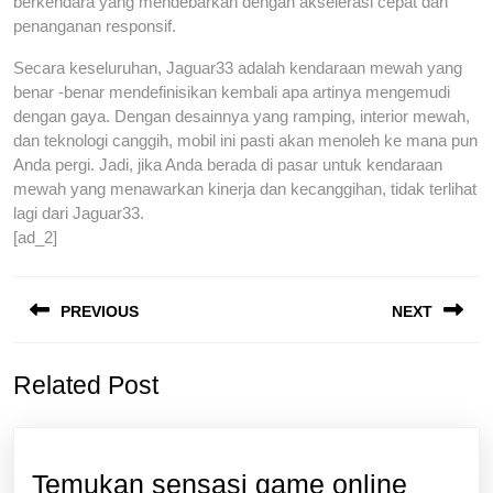
berkendara yang mendebarkan dengan akselerasi cepat dan
penanganan responsif.
Secara keseluruhan, Jaguar33 adalah kendaraan mewah yang
benar -benar mendefinisikan kembali apa artinya mengemudi
dengan gaya. Dengan desainnya yang ramping, interior mewah,
dan teknologi canggih, mobil ini pasti akan menoleh ke mana pun
Anda pergi. Jadi, jika Anda berada di pasar untuk kendaraan
mewah yang menawarkan kinerja dan kecanggihan, tidak terlihat
lagi dari Jaguar33.
[ad_2]
Post
PREVIOUS
NEXT
navigation
Previous
Next
Related Post
post:
post:
Temukan sensasi game online