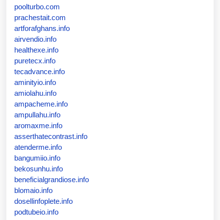
poolturbo.com
prachestait.com
artforafghans.info
airvendio.info
healthexe.info
puretecx.info
tecadvance.info
aminityio.info
amiolahu.info
ampacheme.info
ampullahu.info
aromaxme.info
asserthatecontrast.info
atenderme.info
bangumiio.info
bekosunhu.info
beneficialgrandiose.info
blomaio.info
dosellinfoplete.info
podtubeio.info