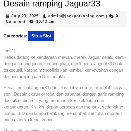
Desain ramping Jaguar33
July
admin@jack
July 23, 2025
admin@jackpotkoning.com
0
|
|
23,
Comment
10:43 am
|
2025
Categories:
Situs Slot
[ad_1]
Ketika datang ke kendaraan mewah, merek Jaguar selalu identik
dengan keanggunan, kecanggihan, dan kinerja. Jaguar33 tidak
terkecuali, karena mendefinisikan kembali kemewahan dengan
desain ramping dan fitur mutakhir.
Sekali melihat Jaguar33 dan jelas bahwa mobil ini adalah karya
seni. Desain eksterior tebal dan terpahat, dengan garis ramping
dan siluet dinamis yang memancarkan kekuatan dan
ketangkasan. Kisi-kisi depan berbeda dan menarik, sedangkan
lampu LED dan lampu belakang menambah sentuhan modern
pada estetika keseluruhan.
Masuklah ke dalam Jaguar33 dan Anda akan disambut oleh