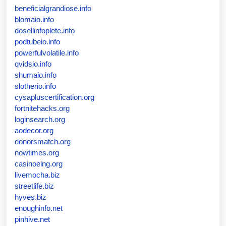
beneficialgrandiose.info
blomaio.info
dosellinfoplete.info
podtubeio.info
powerfulvolatile.info
qvidsio.info
shumaio.info
slotherio.info
cysapluscertification.org
fortnitehacks.org
loginsearch.org
aodecor.org
donorsmatch.org
nowtimes.org
casinoeing.org
livemocha.biz
streetlife.biz
hyves.biz
enoughinfo.net
pinhive.net