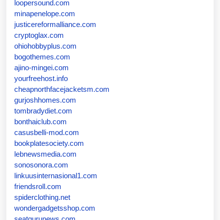
loopersound.com
minapenelope.com
justicereformalliance.com
cryptoglax.com
ohiohobbyplus.com
bogothemes.com
ajino-mingei.com
yourfreehost.info
cheapnorthfacejacketsm.com
gurjoshhomes.com
tombradydiet.com
bonthaiclub.com
casusbelli-mod.com
bookplatesociety.com
lebnewsmedia.com
sonosonora.com
linkuusinternasional1.com
friendsroll.com
spiderclothing.net
wondergadgetsshop.com
seatgurunews.com