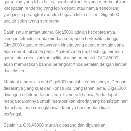
gameplay yang lebih halus, pembuat konten yang membutuhkan
kecepatan rendering yang lebih cepat, atau hanya seseorang
yang ingin perangkat mereka berjalan lebih efisien, Giga5000
adalah solusi yang sempurna.
Salah satu manfaat utama Giga5000 adalah kecepatannya.
Dengan teknologi mutakhir dan komponen berkualitas tinggi,
Giga5000 dapat menawarkan kinerja yang cepat menyala yang
akan membuat Anda pergi. Apakah Anda multitasking, bermain
game, atau menjalankan aplikasi yang menuntut, GIGA5000
akan memastikan bahwa perangkat Anda berjalan dengan lancar
dan efisien.
Manfaat utama lain dari Giga5000 adalah keandalannya. Dengan
desainnya yang kuat dan konstruksi yang tahan lama, Giga5000
dibangun untuk bertahan lama. Ini berarti bahwa Anda dapat
mengandalkannya untuk memberikan kinerja yang konsisten hari
demi hari, tanpa mengkhawatirkannya hancur atau tidak
berfungsi.
Selain itu, GIGA5000 mudah dipasang dan digunakan,