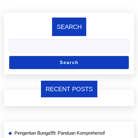
SEARCH
Search
RECENT POSTS
Pengertian Bunga99: Panduan Komprehensif