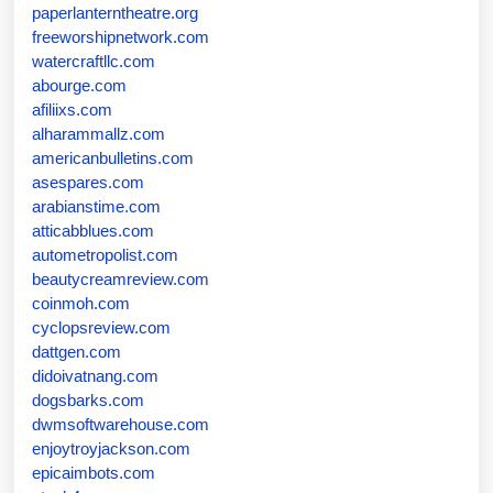
paperlanterntheatre.org
freeworshipnetwork.com
watercraftllc.com
abourge.com
afiliixs.com
alharammallz.com
americanbulletins.com
asespares.com
arabianstime.com
atticabblues.com
autometropolist.com
beautycreamreview.com
coinmoh.com
cyclopsreview.com
dattgen.com
didoivatnang.com
dogsbarks.com
dwmsoftwarehouse.com
enjoytroyjackson.com
epicaimbots.com