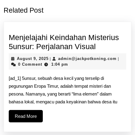
Previous
Next
Related Post
post:
post:
Menjelajahi Keindahan Misterius
Menjelajahi
5unsur: Perjalanan Visual
Keindahan
August
admin@j
August 9, 2025
admin@jackpotkoning.com
|
|
Misterius
9,
0 Comment
1:04 pm
2025
5unsur:
[ad_1] 5unsur, sebuah desa kecil yang terselip di
Perjalanan
pegunungan Eropa Timur, adalah tempat misteri dan
Visual
pesona. Namanya, yang berarti “lima elemen” dalam
bahasa lokal, mengacu pada keyakinan bahwa desa itu
Read
Read More
More