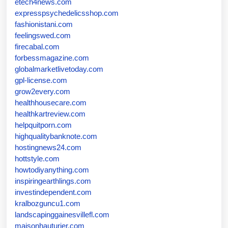
etech4news.com
expresspsychedelicsshop.com
fashionistani.com
feelingswed.com
firecabal.com
forbessmagazine.com
globalmarketlivetoday.com
gpl-license.com
grow2every.com
healthhousecare.com
healthkartreview.com
helpquitporn.com
highqualitybanknote.com
hostingnews24.com
hottstyle.com
howtodiyanything.com
inspiringearthlings.com
investindependent.com
kralbozguncu1.com
landscapinggainesvillefl.com
maisonhauturier.com