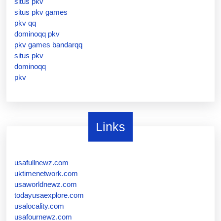
situs pkv
situs pkv games
pkv qq
dominoqq pkv
pkv games bandarqq
situs pkv
dominoqq
pkv
Links
usafullnewz.com
uktimenetwork.com
usaworldnewz.com
todayusaexplore.com
usalocality.com
usafournewz.com