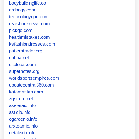
bodybuildinglife.co
qrdoggy.com
technologygud.com
realshocknews.com
pickgb.com
healthmistakes.com
ksfashiondresses.com
patterntrader.org
cnhpa.net
sitalotus.com
supernotes.org
worldsportsempires.com
updatecentral360.com
katamastah.com
zqscore.net
aseleraio.info
asticio.info
egardenio.info
arxteamio.info
getalexio.info