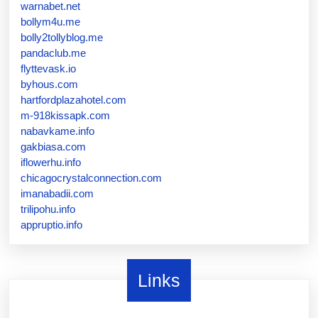
warnabet.net
bollym4u.me
bolly2tollyblog.me
pandaclub.me
flyttevask.io
byhous.com
hartfordplazahotel.com
m-918kissapk.com
nabavkame.info
gakbiasa.com
iflowerhu.info
chicagocrystalconnection.com
imanabadii.com
trilipohu.info
appruptio.info
Links