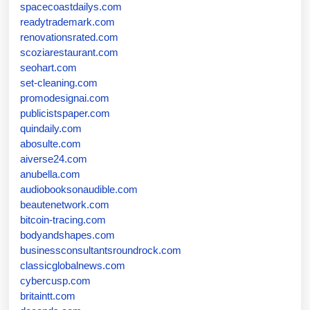
spacecoastdailys.com
readytrademark.com
renovationsrated.com
scoziarestaurant.com
seohart.com
set-cleaning.com
promodesignai.com
publicistspaper.com
quindaily.com
abosulte.com
aiverse24.com
anubella.com
audiobooksonaudible.com
beautenetwork.com
bitcoin-tracing.com
bodyandshapes.com
businessconsultantsroundrock.com
classicglobalnews.com
cybercusp.com
britaintt.com