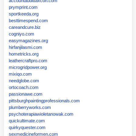
accountaudittaxcon.com
prymprint.com
sportkeeda.org
besttimespend.com
careandcure.biz
cogniyo.com
easymagazines.org
hirfanjilasmi.com
hometricks.org
leathercraftpro.com
microgridpower.org
mixiqo.com
needglobe.com
ortocoach.com
passionawe.com
pittsburghpaintingprofessionals.com
plumberryworks.com
psychoterapiawioletanowak.com
quickultimate.com
quirkyquester.com
sexmedicineformen.com