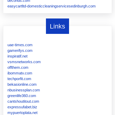
deconds.com
easycartltd-domesticcleaningservicesedinburgh.com
Links
uae-times.com
gamerifys.com
inspiratif.net
vsmsnetworks.com
offthem.com
ibommatv.com
techporfit.com
bekasionline.com
nbusinessplan.com
greenlife360.com
cantshoutitout.com
expressufabet.biz
mypuertoplata.net