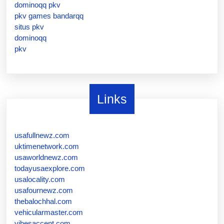
dominoqq pkv
pkv games bandarqq
situs pkv
dominoqq
pkv
Links
usafullnewz.com
uktimenetwork.com
usaworldnewz.com
todayusaexplore.com
usalocality.com
usafournewz.com
thebalochhal.com
vehicularmaster.com
vibesaccent.com