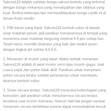
Sakura118 adalah varietas bunga sakura tertentu yang terkenal
dengan bunga mekarnya yang menakjubkan dan sifatnya yang
kuat. Berikut beberapa tips membudidayakan bunga cantik ini di
taman Anda sendiri:
1. Pilih lokasi yang tepat: Sakura118 tumbuh subur di bawah
sinar matahari penuh, jadi pastikan menanamnya di tempat yang
menerima sinar matahari langsung minimal 6-8 jam setiap hari.
Tanah harus memiliki drainase yang baik dan sedikit asam,
dengan tingkat pH sekitar 6,0-6,5.
2. Menanam di musim yang tepat: Waktu terbaik menanam
Sakura118 adalah di awal musim semi atau musim gugur, saat
cuaca sejuk dan pohon tidak aktif. Pastikan untuk menyirami
pohon secara teratur setelah penanaman untuk membantu
akarnya tumbuh subur.
3. Siram secara teratur: Sakura118 menyukai kelembapan yang
konsisten, jadi pastikan untuk menyiramnya secara teratur,
terutama saat musim kemarau. Namun hati-hati jangan sampai
menyiram secara berlebihan karena dapat menyebabkan busuk