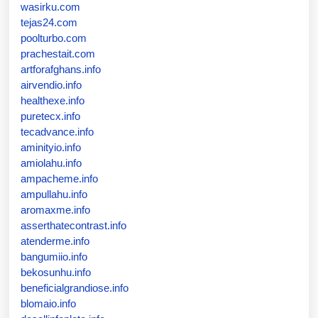
wasirku.com
tejas24.com
poolturbo.com
prachestait.com
artforafghans.info
airvendio.info
healthexe.info
puretecx.info
tecadvance.info
aminityio.info
amiolahu.info
ampacheme.info
ampullahu.info
aromaxme.info
asserthatecontrast.info
atenderme.info
bangumiio.info
bekosunhu.info
beneficialgrandiose.info
blomaio.info