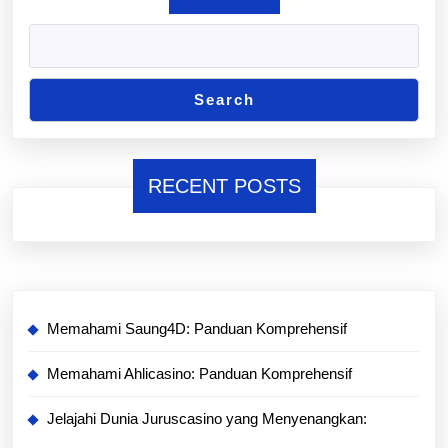
Search
RECENT POSTS
Memahami Saung4D: Panduan Komprehensif
Memahami Ahlicasino: Panduan Komprehensif
Jelajahi Dunia Juruscasino yang Menyenangkan: