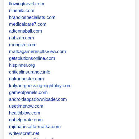
flowingtravel.com
nineniki.com
brandiospecialists.com
medicalcare7.com
adtennaball.com
nabzah.com
mongive.com
matkagameresultsview.com
getsolutionsonline.com
hispinner.org
criticalinsurance.info
nokariposter.com
kalyan-guessing-nightplay.com
gameofpanels.com
androidappsdownloader.com
usetimenow.com
healthblow.com
gohelpmate.com
rajdhani-satta-matka.com
writerscraft.net