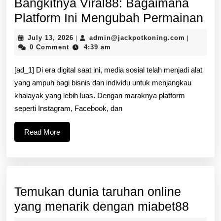
Bangkitnya Viral88: Bagaimana
Ba
Platform Ini Mengubah Permainan
Vir
July
admin@ja
July 13, 2026
admin@jackpotkoning.com
|
|
Ba
13,
0 Comment
4:39 am
2026
Pla
[ad_1] Di era digital saat ini, media sosial telah menjadi alat
Ini
yang ampuh bagi bisnis dan individu untuk menjangkau
Me
khalayak yang lebih luas. Dengan maraknya platform
Pe
seperti Instagram, Facebook, dan
Read
Read More
More
Temukan dunia taruhan online
Temu
yang menarik dengan miabet88
dunia