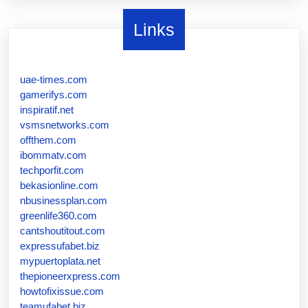
Links
uae-times.com
gamerifys.com
inspiratif.net
vsmsnetworks.com
offthem.com
ibommatv.com
techporfit.com
bekasionline.com
nbusinessplan.com
greenlife360.com
cantshoutitout.com
expressufabet.biz
mypuertoplata.net
thepioneerxpress.com
howtofixissue.com
teamufabet.biz