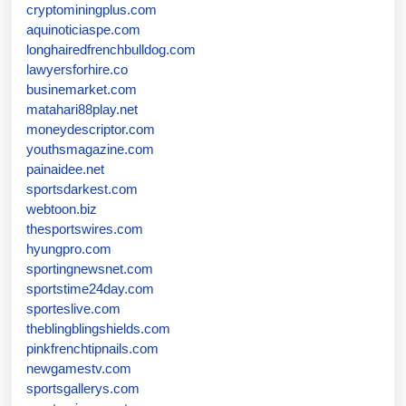
cryptominingplus.com
aquinoticiaspe.com
longhairedfrenchbulldog.com
lawyersforhire.co
businemarket.com
matahari88play.net
moneydescriptor.com
youthsmagazine.com
painaidee.net
sportsdarkest.com
webtoon.biz
thesportswires.com
hyungpro.com
sportingnewsnet.com
sportstime24day.com
sporteslive.com
theblingblingshields.com
pinkfrenchtipnails.com
newgamestv.com
sportsgallerys.com