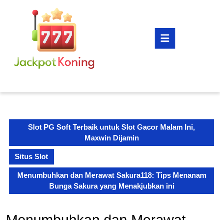
Skip
to
content
Open
Skip
Button
to
content
Slot PG Soft Terbaik untuk Slot Gacor Malam Ini,
Maxwin Dijamin
Situs Slot
Menumbuhkan dan Merawat Sakura118: Tips Menanam
Bunga Sakura yang Menakjubkan ini