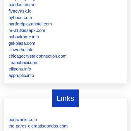
pandaclub.me
flyttevask.io
byhous.com
hartfordplazahotel.com
m-918kissapk.com
nabavkame.info
gakbiasa.com
iflowerhu.info
chicagocrystalconnection.com
imanabadii.com
trilipohu.info
appruptio.info
Links
punjwanis.com
the-parcs-clematiscondos.com