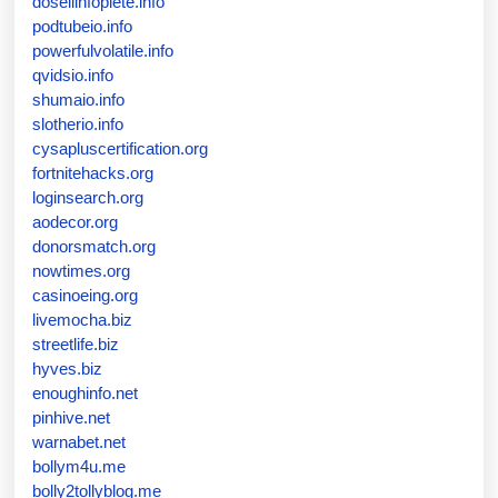
dosellinfoplete.info
podtubeio.info
powerfulvolatile.info
qvidsio.info
shumaio.info
slotherio.info
cysapluscertification.org
fortnitehacks.org
loginsearch.org
aodecor.org
donorsmatch.org
nowtimes.org
casinoeing.org
livemocha.biz
streetlife.biz
hyves.biz
enoughinfo.net
pinhive.net
warnabet.net
bollym4u.me
bolly2tollyblog.me