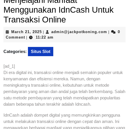
Menjelajahi Manfaat
Menggunakan IdnCash Untuk
Transaksi Online
March
admin@jac
March 21, 2025
admin@jackpotkoning.com
0
|
|
21,
Comment
11:22 am
|
2025
Categories:
Situs Slot
[ad_1]
Di era digital ini, transaksi online menjadi semakin populer untuk
kenyamanan dan efisiensi mereka. Namun, dengan
meningkatnya transaksi online, kebutuhan untuk metode
pembayaran yang aman dan andal juga telah berkembang. Salah
satu metode pembayaran yang telah mendapatkan popularitas
dalam beberapa tahun terakhir adalah Idncash.
IdnCash adalah dompet digital yang memungkinkan pengguna
untuk melakukan transaksi online dengan cepat dan aman. Ini
menawarkan berbagai manfaat yang menjadikannya pilihan yang