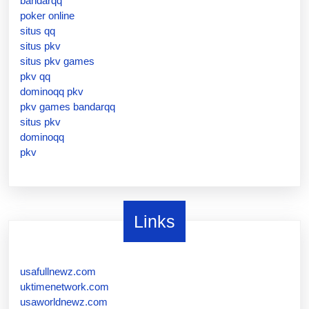
bandarqq
poker online
situs qq
situs pkv
situs pkv games
pkv qq
dominoqq pkv
pkv games bandarqq
situs pkv
dominoqq
pkv
Links
usafullnewz.com
uktimenetwork.com
usaworldnewz.com