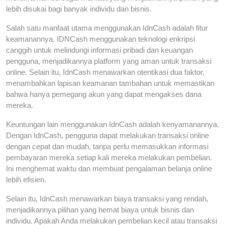
lebih disukai bagi banyak individu dan bisnis.
Salah satu manfaat utama menggunakan IdnCash adalah fitur
keamanannya. IDNCash menggunakan teknologi enkripsi
canggih untuk melindungi informasi pribadi dan keuangan
pengguna, menjadikannya platform yang aman untuk transaksi
online. Selain itu, IdnCash menawarkan otentikasi dua faktor,
menambahkan lapisan keamanan tambahan untuk memastikan
bahwa hanya pemegang akun yang dapat mengakses dana
mereka.
Keuntungan lain menggunakan IdnCash adalah kenyamanannya.
Dengan IdnCash, pengguna dapat melakukan transaksi online
dengan cepat dan mudah, tanpa perlu memasukkan informasi
pembayaran mereka setiap kali mereka melakukan pembelian.
Ini menghemat waktu dan membuat pengalaman belanja online
lebih efisien.
Selain itu, IdnCash menawarkan biaya transaksi yang rendah,
menjadikannya pilihan yang hemat biaya untuk bisnis dan
individu. Apakah Anda melakukan pembelian kecil atau transaksi