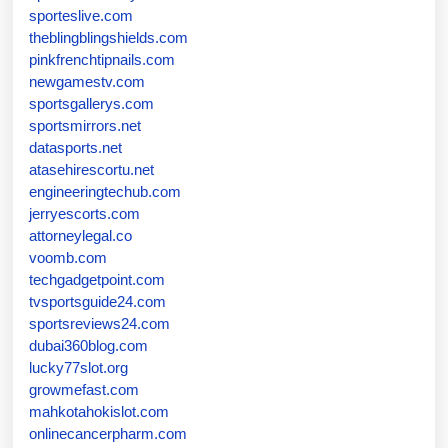
sporteslive.com
theblingblingshields.com
pinkfrenchtipnails.com
newgamestv.com
sportsgallerys.com
sportsmirrors.net
datasports.net
atasehirescortu.net
engineeringtechub.com
jerryescorts.com
attorneylegal.co
voomb.com
techgadgetpoint.com
tvsportsguide24.com
sportsreviews24.com
dubai360blog.com
lucky77slot.org
growmefast.com
mahkotahokislot.com
onlinecancerpharm.com