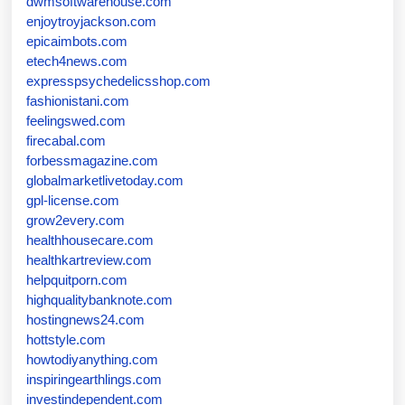
dwmsoftwarehouse.com
enjoytroyjackson.com
epicaimbots.com
etech4news.com
expresspsychedelicsshop.com
fashionistani.com
feelingswed.com
firecabal.com
forbessmagazine.com
globalmarketlivetoday.com
gpl-license.com
grow2every.com
healthhousecare.com
healthkartreview.com
helpquitporn.com
highqualitybanknote.com
hostingnews24.com
hottstyle.com
howtodiyanything.com
inspiringearthlings.com
investindependent.com