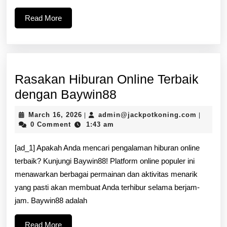
Read
Read More
More
Rasakan Hiburan Online Terbaik
Rasakan
dengan Baywin88
Hiburan
March
admin@j
March 16, 2026
admin@jackpotkoning.com
|
|
Online
16,
0 Comment
1:43 am
2026
Terbaik
[ad_1] Apakah Anda mencari pengalaman hiburan online
dengan
terbaik? Kunjungi Baywin88! Platform online populer ini
Baywin88
menawarkan berbagai permainan dan aktivitas menarik
yang pasti akan membuat Anda terhibur selama berjam-
jam. Baywin88 adalah
Read
Read More