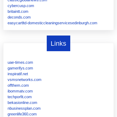
cybercusp.com
britaintt.com
deconds.com
easycartltd-domesticcleaningservicesedinburgh.com
Links
uae-times.com
gamerifys.com
inspiratif.net
vsmsnetworks.com
offthem.com
ibommatv.com
techporfit.com
bekasionline.com
nbusinessplan.com
greenlife360.com