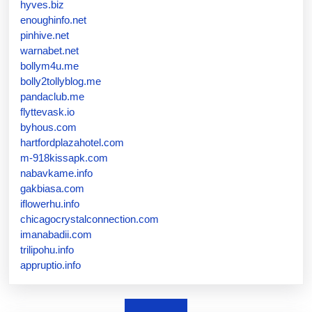
hyves.biz
enoughinfo.net
pinhive.net
warnabet.net
bollym4u.me
bolly2tollyblog.me
pandaclub.me
flyttevask.io
byhous.com
hartfordplazahotel.com
m-918kissapk.com
nabavkame.info
gakbiasa.com
iflowerhu.info
chicagocrystalconnection.com
imanabadii.com
trilipohu.info
appruptio.info