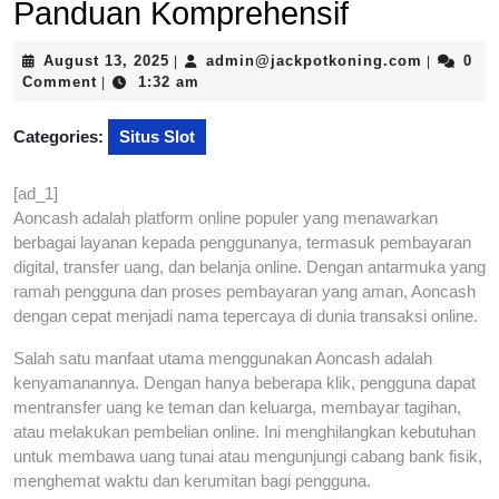
Panduan Komprehensif
August
admin@ja
August 13, 2025
admin@jackpotkoning.com
0
|
|
13,
Comment
1:32 am
|
2025
Categories:
Situs Slot
[ad_1]
Aoncash adalah platform online populer yang menawarkan
berbagai layanan kepada penggunanya, termasuk pembayaran
digital, transfer uang, dan belanja online. Dengan antarmuka yang
ramah pengguna dan proses pembayaran yang aman, Aoncash
dengan cepat menjadi nama tepercaya di dunia transaksi online.
Salah satu manfaat utama menggunakan Aoncash adalah
kenyamanannya. Dengan hanya beberapa klik, pengguna dapat
mentransfer uang ke teman dan keluarga, membayar tagihan,
atau melakukan pembelian online. Ini menghilangkan kebutuhan
untuk membawa uang tunai atau mengunjungi cabang bank fisik,
menghemat waktu dan kerumitan bagi pengguna.