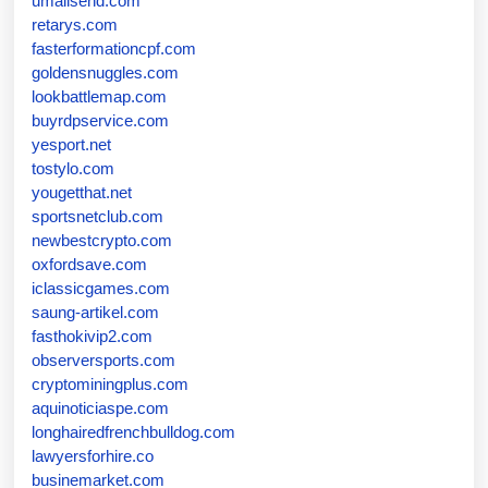
umailsend.com
retarys.com
fasterformationcpf.com
goldensnuggles.com
lookbattlemap.com
buyrdpservice.com
yesport.net
tostylo.com
yougetthat.net
sportsnetclub.com
newbestcrypto.com
oxfordsave.com
iclassicgames.com
saung-artikel.com
fasthokivip2.com
observersports.com
cryptominingplus.com
aquinoticiaspe.com
longhairedfrenchbulldog.com
lawyersforhire.co
businemarket.com