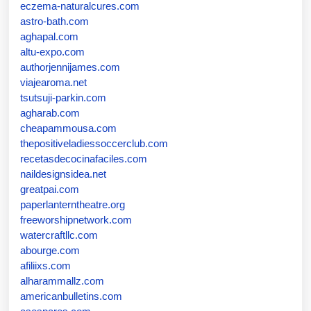
eczema-naturalcures.com
astro-bath.com
aghapal.com
altu-expo.com
authorjennijames.com
viajearoma.net
tsutsuji-parkin.com
agharab.com
cheapammousa.com
thepositiveladiessoccerclub.com
recetasdecocinafaciles.com
naildesignsidea.net
greatpai.com
paperlanterntheatre.org
freeworshipnetwork.com
watercraftllc.com
abourge.com
afiliixs.com
alharammallz.com
americanbulletins.com