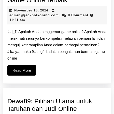
Pengalaman
November
November 16, 2024
|
Bermain
16,
admin@jackpotkoning.com
admin@jackpotkoning.com
0 Comment
|
2024
11:21 am
Game
Online
[ad_1] Apakah Anda penggemar game online? Apakah Anda
Terbaik
menikmati serunya berkompetisi melawan pemain lain dan
menguji keterampilan Anda dalam berbagai permainan?
Jika ya, maka Saung4d adalah pengalaman bermain game
online
Read
Read More
More
Dewa89: Pilihan Utama untuk
Dewa89:
Taruhan dan Judi Online