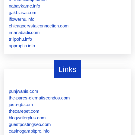
nabavkame.info
gakbiasa.com
iflowerhu.info
chicagocrystalconnection.com
imanabadii.com
trilipohu.info
appruptio.info
Links
punjwanis.com
the-parcs-clematiscondos.com
jusu-gb.com
thecarepet.com
blogwriterplus.com
guestpostingseo.com
casinogambitpro.info