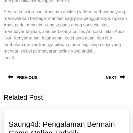
mengendalikan keuangan mereka.
Secara keseluruhan, Aoncash adalah platform serbaguna yang
menawarkan berbagai manfaat bagi para penggunanya. Apakah
Anda perlu mengirim uang kepada orang yang dicintai,
membayar tagihan, atau berbelanja online, Aoncash telah Anda
liput. Kenyamanan, keamanan, keterjangkauan, dan fitur
tambahan menjadikannya pilihan utama bagi siapa saja yang
mencari solusi pembayaran online yang andal.
[ad_2]
Post
PREVIOUS
NEXT
navigation
Previous
Next
Related Post
post:
post:
Saung4d: Pengalaman Bermain
Saung4d:
Game Online Terbaik