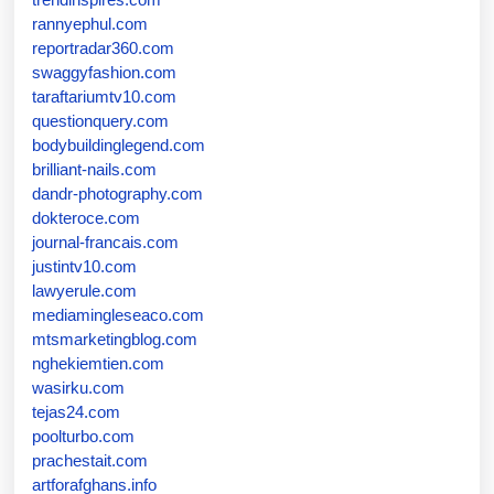
rannyephul.com
reportradar360.com
swaggyfashion.com
taraftariumtv10.com
questionquery.com
bodybuildinglegend.com
brilliant-nails.com
dandr-photography.com
dokteroce.com
journal-francais.com
justintv10.com
lawyerule.com
mediamingleseaco.com
mtsmarketingblog.com
nghekiemtien.com
wasirku.com
tejas24.com
poolturbo.com
prachestait.com
artforafghans.info