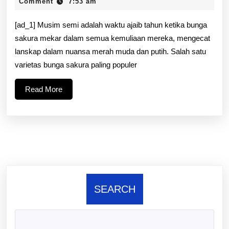
Sakura
2,
Comment
7:53 am
2025
Meliha
[ad_1] Musim semi adalah waktu ajaib tahun ketika bunga
lebih
sakura mekar dalam semua kemuliaan mereka, mengecat
dekat
lanskap dalam nuansa merah muda dan putih. Salah satu
pada
varietas bunga sakura paling populer
variasi
Read
Read More
bunga
More
sakura
yang
popule
ini
SEARCH