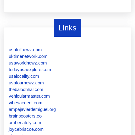
Links
usafullnewz.com
uktimenetwork.com
usaworldnewz.com
todayusaexplore.com
usalocality.com
usafournewz.com
thebalochhal.com
vehicularmaster.com
vibesaccent.com
ampajavierdemiguel.org
brainboosters.co
amberlately.com
joycebriscoe.com