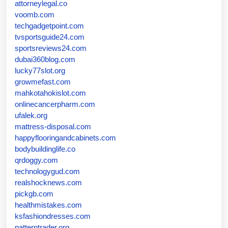
attorneylegal.co
voomb.com
techgadgetpoint.com
tvsportsguide24.com
sportsreviews24.com
dubai360blog.com
lucky77slot.org
growmefast.com
mahkotahokislot.com
onlinecancerpharm.com
ufalek.org
mattress-disposal.com
happyflooringandcabinets.com
bodybuildinglife.co
qrdoggy.com
technologygud.com
realshocknews.com
pickgb.com
healthmistakes.com
ksfashiondresses.com
patterntrader.org