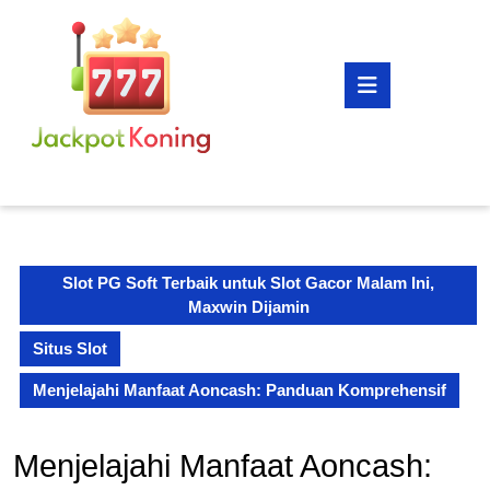
Skip
to
content
Open
Skip
Button
to
content
Slot PG Soft Terbaik untuk Slot Gacor Malam Ini,
Maxwin Dijamin
Situs Slot
Menjelajahi Manfaat Aoncash: Panduan Komprehensif
Menjelajahi Manfaat Aoncash: