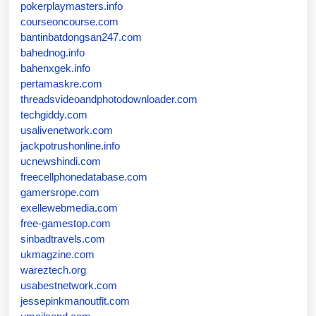
pokerplaymasters.info
courseoncourse.com
bantinbatdongsan247.com
bahednog.info
bahenxgek.info
pertamaskre.com
threadsvideoandphotodownloader.com
techgiddy.com
usalivenetwork.com
jackpotrushonline.info
ucnewshindi.com
freecellphonedatabase.com
gamersrope.com
exellewebmedia.com
free-gamestop.com
sinbadtravels.com
ukmagzine.com
wareztech.org
usabestnetwork.com
jessepinkmanoutfit.com