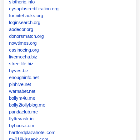
slotherio.info
cysapluscertification.org
fortnitehacks.org
loginsearch.org
aodecor.org
donorsmatch.org
nowtimes.org
casinoeing.org
livemocha.biz
streetlife.biz
hyves.biz
enoughinfo.net
pinhive.net
warnabet.net
bollym4u.me
bolly2tollyblog.me
pandaclub.me
flyttevask.io
byhous.com
hartfordplazahotel.com
m-918kissapk.com