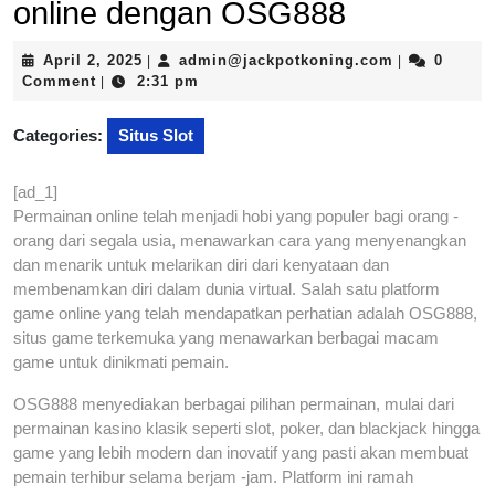
online dengan OSG888
April
admin@jackp
April 2, 2025
admin@jackpotkoning.com
0
|
|
2,
Comment
2:31 pm
|
2025
Categories:
Situs Slot
[ad_1]
Permainan online telah menjadi hobi yang populer bagi orang -
orang dari segala usia, menawarkan cara yang menyenangkan
dan menarik untuk melarikan diri dari kenyataan dan
membenamkan diri dalam dunia virtual. Salah satu platform
game online yang telah mendapatkan perhatian adalah OSG888,
situs game terkemuka yang menawarkan berbagai macam
game untuk dinikmati pemain.
OSG888 menyediakan berbagai pilihan permainan, mulai dari
permainan kasino klasik seperti slot, poker, dan blackjack hingga
game yang lebih modern dan inovatif yang pasti akan membuat
pemain terhibur selama berjam -jam. Platform ini ramah