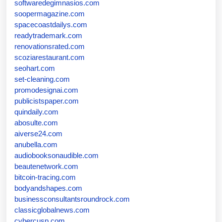
softwaredegimnasios.com
soopermagazine.com
spacecoastdailys.com
readytrademark.com
renovationsrated.com
scoziarestaurant.com
seohart.com
set-cleaning.com
promodesignai.com
publicistspaper.com
quindaily.com
abosulte.com
aiverse24.com
anubella.com
audiobooksonaudible.com
beautenetwork.com
bitcoin-tracing.com
bodyandshapes.com
businessconsultantsroundrock.com
classicglobalnews.com
cybercusp.com