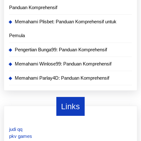
Panduan Komprehensif
Memahami Plisbet: Panduan Komprehensif untuk
Pemula
Pengertian Bunga99: Panduan Komprehensif
Memahami Winlose99: Panduan Komprehensif
Memahami Parlay4D: Panduan Komprehensif
Links
judi qq
pkv games