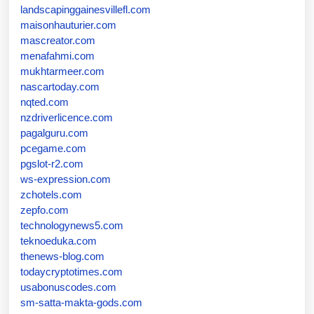
landscapinggainesvillefl.com
maisonhauturier.com
mascreator.com
menafahmi.com
mukhtarmeer.com
nascartoday.com
nqted.com
nzdriverlicence.com
pagalguru.com
pcegame.com
pgslot-r2.com
ws-expression.com
zchotels.com
zepfo.com
technologynews5.com
teknoeduka.com
thenews-blog.com
todaycryptotimes.com
usabonuscodes.com
sm-satta-makta-gods.com