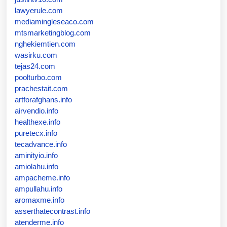
lawyerule.com
mediamingleseaco.com
mtsmarketingblog.com
nghekiemtien.com
wasirku.com
tejas24.com
poolturbo.com
prachestait.com
artforafghans.info
airvendio.info
healthexe.info
puretecx.info
tecadvance.info
aminityio.info
amiolahu.info
ampacheme.info
ampullahu.info
aromaxme.info
asserthatecontrast.info
atenderme.info