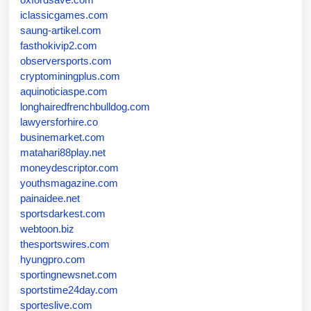
iclassicgames.com
saung-artikel.com
fasthokivip2.com
observersports.com
cryptominingplus.com
aquinoticiaspe.com
longhairedfrenchbulldog.com
lawyersforhire.co
businemarket.com
matahari88play.net
moneydescriptor.com
youthsmagazine.com
painaidee.net
sportsdarkest.com
webtoon.biz
thesportswires.com
hyungpro.com
sportingnewsnet.com
sportstime24day.com
sporteslive.com