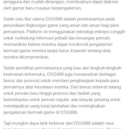
pengguna dan mudah dinavigasi, membuatnya dapat diakses
oleh gamer baru maupun berpengalaman.
Salah satu fitur utama OSG888 adalah penekanannya pada
penyediaan lingkungan game yang aman dan aman bagi para
pemainnya. Platform ini menggunakan teknologi enkripsi canggih
untuk melindungi informasi pribadi dan keuangan pemain,
memastikan bahwa mereka dapat menikmati pengalaman
bermain game mereka tanpa harus khawatir tentang data
mereka dikompromikan.
Selain pemilihan permainannya yang luas dan langkah-langkah
keamanan terkemuka, OSG888 juga menawarkan berbagai
bonus dan promosi untuk memberi penghargaan kepada para
pemainnya atas kesetiaan mereka. Dari bonus selamat datang
untuk pemain baru hingga promosi dan hadiah yang
berkelanjutan untuk pemain reguler, ada banyak peluang untuk
mendapatkan uang tunai tambahan dan meningkatkan
pengalaman bermain game di OSG888.
Tapi mungkin daya tarik terbesar dari OSG888 adalah rasa