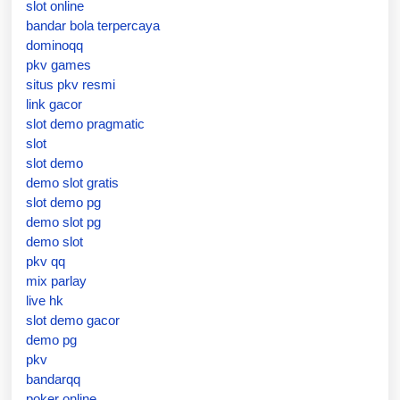
slot online
bandar bola terpercaya
dominoqq
pkv games
situs pkv resmi
link gacor
slot demo pragmatic
slot
slot demo
demo slot gratis
slot demo pg
demo slot pg
demo slot
pkv qq
mix parlay
live hk
slot demo gacor
demo pg
pkv
bandarqq
poker online