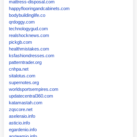
mattress-disposal.com
happyflooringandcabinets.com
bodybuildinglife.co
qrdoggy.com
technologygud.com
realshocknews.com
pickgb.com
healthmistakes.com
ksfashiondresses.com
patterntrader.org
cnhpa.net
sitalotus.com
supernotes.org
worldsportsempires.com
updatecentral360.com
katamastah.com
zqscore.net
aseleraio.info
asticio.info
egardenio.info
arxteamio.info