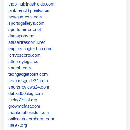
theblingblingshields.com
pinkfrenchtipnails.com
newgamestv.com
sportsgallerys.com
sportsmirrors.net
datasports.net
atasehirescortu.net
engineeringtechub.com
jerryescorts.com
attorneylegal.co
voomb.com
techgadgetpoint.com
tvsportsguide24.com
sportsreviews24.com
dubai360blog.com
lucky77slot.org
growmefast.com
mahkotahokislot.com
onlinecancerpharm.com
ufalek.org