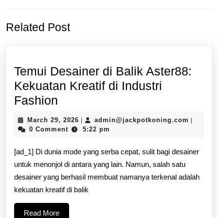
Previous
Next
Related Post
post:
post:
Temui Desainer di Balik Aster88:
Kekuatan Kreatif di Industri
Temui
Fashion
Desainer
March
admin@j
March 29, 2026
admin@jackpotkoning.com
|
|
di
29,
0 Comment
5:22 pm
2026
Balik
[ad_1] Di dunia mode yang serba cepat, sulit bagi desainer
Aster88:
untuk menonjol di antara yang lain. Namun, salah satu
Kekuatan
desainer yang berhasil membuat namanya terkenal adalah
Kreatif
kekuatan kreatif di balik
di
Read
Read More
Industri