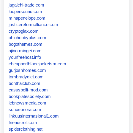
jagalchi-trade.com
loopersound.com
minapenelope.com
justicereformalliance.com
cryptoglax.com
ohiohobbyplus.com
bogothemes.com
ajino-mingei.com
yourfreehost.info
cheapnorthfacejacketsm.com
gurjoshhomes.com
tombradydiet.com
bonthaiclub.com
casusbelli-mod.com
bookplatesociety.com
lebnewsmedia.com
sonosonora.com
linkuusinternasional1.com
friendsroll.com
spiderclothing.net