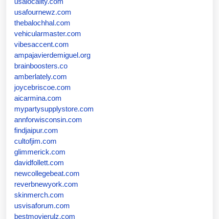
usalocality.com
usafournewz.com
thebalochhal.com
vehicularmaster.com
vibesaccent.com
ampajavierdemiguel.org
brainboosters.co
amberlately.com
joycebriscoe.com
aicarmina.com
mypartysupplystore.com
annforwisconsin.com
findjaipur.com
cultofjim.com
glimmerick.com
davidfollett.com
newcollegebeat.com
reverbnewyork.com
skinmerch.com
usvisaforum.com
bestmovierulz.com