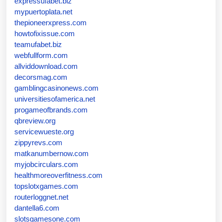
expressufabet.biz
mypuertoplata.net
thepioneerxpress.com
howtofixissue.com
teamufabet.biz
webfullform.com
allviddownload.com
decorsmag.com
gamblingcasinonews.com
universitiesofamerica.net
progameofbrands.com
qbreview.org
servicewueste.org
zippyrevs.com
matkanumbernow.com
myjobcirculars.com
healthmoreoverfitness.com
topslotxgames.com
routerloggnet.net
dantella6.com
slotsgamesone.com