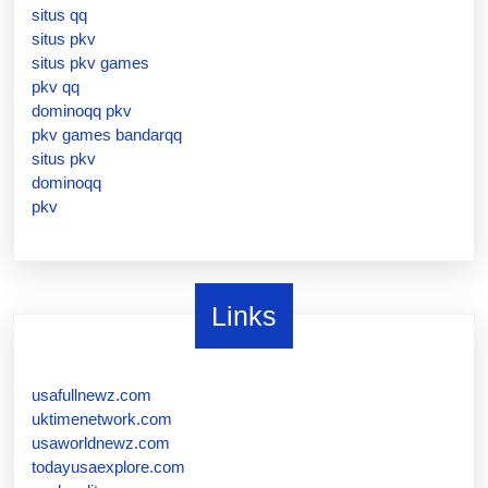
situs qq
situs pkv
situs pkv games
pkv qq
dominoqq pkv
pkv games bandarqq
situs pkv
dominoqq
pkv
Links
usafullnewz.com
uktimenetwork.com
usaworldnewz.com
todayusaexplore.com