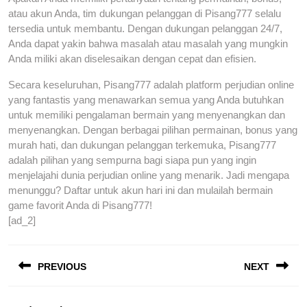
atau akun Anda, tim dukungan pelanggan di Pisang777 selalu
tersedia untuk membantu. Dengan dukungan pelanggan 24/7,
Anda dapat yakin bahwa masalah atau masalah yang mungkin
Anda miliki akan diselesaikan dengan cepat dan efisien.
Secara keseluruhan, Pisang777 adalah platform perjudian online
yang fantastis yang menawarkan semua yang Anda butuhkan
untuk memiliki pengalaman bermain yang menyenangkan dan
menyenangkan. Dengan berbagai pilihan permainan, bonus yang
murah hati, dan dukungan pelanggan terkemuka, Pisang777
adalah pilihan yang sempurna bagi siapa pun yang ingin
menjelajahi dunia perjudian online yang menarik. Jadi mengapa
menunggu? Daftar untuk akun hari ini dan mulailah bermain
game favorit Anda di Pisang777!
[ad_2]
Post
PREVIOUS
NEXT
navigation
Previous
Next