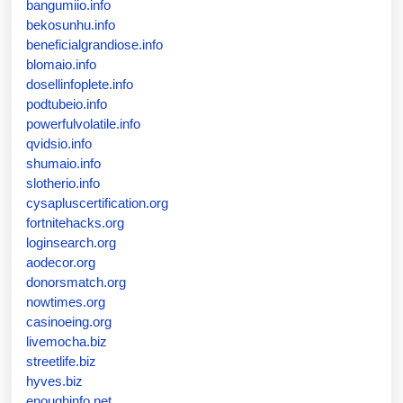
bangumiio.info
bekosunhu.info
beneficialgrandiose.info
blomaio.info
dosellinfoplete.info
podtubeio.info
powerfulvolatile.info
qvidsio.info
shumaio.info
slotherio.info
cysapluscertification.org
fortnitehacks.org
loginsearch.org
aodecor.org
donorsmatch.org
nowtimes.org
casinoeing.org
livemocha.biz
streetlife.biz
hyves.biz
enoughinfo.net