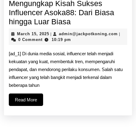
Mengungkap Kisah Sukses
Influencer Asoka88: Dari Biasa
Mengungkap
hingga Luar Biasa
Kisah
March
admin@j
March 15, 2025
admin@jackpotkoning.com
|
|
Sukses
15,
0 Comment
10:19 pm
2025
Influencer
[ad_1] Di dunia media sosial, influencer telah menjadi
Asoka88:
kekuatan yang kuat, membentuk tren, mempengaruhi
Dari
pendapat, dan mendorong perilaku konsumen. Salah satu
Biasa
influencer yang telah bangkit menjadi terkenal dalam
hingga
beberapa tahun
Luar
Read
Read More
Biasa
More