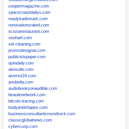
soopermagazine.com
spacecoastdailys.com
readytrademark.com
renovationsrated.com
scoziarestaurant.com
seohart.com
set-cleaning.com
promodesignai.com
publicistspaper.com
quindaily.com
abosulte.com
aiverse24.com
anubella.com
audiobooksonaudible.com
beautenetwork.com
bitcoin-tracing.com
bodyandshapes.com
businessconsultantsroundrock.com
classicglobalnews.com
cybercusp.com