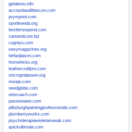
getalexio.info
accountaudittaxcon.com
prymprint.com
sportkeeda.org
besttimespend.com
careandcure.biz
cogniyo.com
easymagazines.org
hirfanjilasmi.com
hometricks.org
leathercraftpro.com
microgridpower.org
mixiqo.com
needglobe.com
ortocoach.com
passionawe.com
pittsburghpaintingprofessionals.com
plumberryworks.com
psychoterapiawioletanowak.com
quickultimate.com