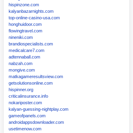
hispinzone.com
kalyanbazarnights.com
top-online-casino-usa.com
honghuidoor.com
flowingtravel.com
nineniki.com
brandiospecialists.com
medicalcare7.com
adtennaball.com
nabzah.com
mongive.com
matkagameresultsview.com
getsolutionsonline.com
hispinner.org
criticalinsurance.info
nokariposter.com
kalyan-guessing-nightplay.com
gameofpanels.com
androidappsdownloader.com
usetimenow.com