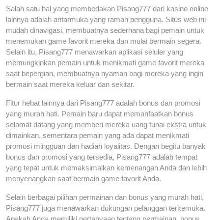
Salah satu hal yang membedakan Pisang777 dari kasino online
lainnya adalah antarmuka yang ramah pengguna. Situs web ini
mudah dinavigasi, membuatnya sederhana bagi pemain untuk
menemukan game favorit mereka dan mulai bermain segera.
Selain itu, Pisang777 menawarkan aplikasi seluler yang
memungkinkan pemain untuk menikmati game favorit mereka
saat bepergian, membuatnya nyaman bagi mereka yang ingin
bermain saat mereka keluar dan sekitar.
Fitur hebat lainnya dari Pisang777 adalah bonus dan promosi
yang murah hati. Pemain baru dapat memanfaatkan bonus
selamat datang yang memberi mereka uang tunai ekstra untuk
dimainkan, sementara pemain yang ada dapat menikmati
promosi mingguan dan hadiah loyalitas. Dengan begitu banyak
bonus dan promosi yang tersedia, Pisang777 adalah tempat
yang tepat untuk memaksimalkan kemenangan Anda dan lebih
menyenangkan saat bermain game favorit Anda.
Selain berbagai pilihan permainan dan bonus yang murah hati,
Pisang777 juga menawarkan dukungan pelanggan terkemuka.
Apakah Anda memiliki pertanyaan tentang permainan, bonus,