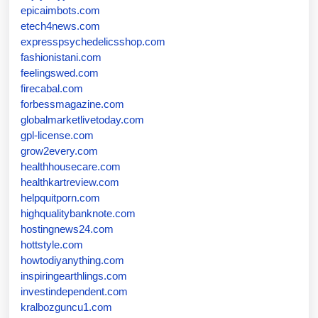
epicaimbots.com
etech4news.com
expresspsychedelicsshop.com
fashionistani.com
feelingswed.com
firecabal.com
forbessmagazine.com
globalmarketlivetoday.com
gpl-license.com
grow2every.com
healthhousecare.com
healthkartreview.com
helpquitporn.com
highqualitybanknote.com
hostingnews24.com
hottstyle.com
howtodiyanything.com
inspiringearthlings.com
investindependent.com
kralbozguncu1.com