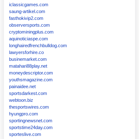
iclassicgames.com
saung-artikel.com
fasthokivip2.com
observersports.com
cryptominingplus.com
aquinoticiaspe.com
longhairedfrenchbulldog.com
lawyersforhire.co
businemarket.com
matahari88play.net
moneydescriptor.com
youthsmagazine.com
painaidee.net
sportsdarkest.com
webtoon.biz
thesportswires.com
hyungpro.com
sportingnewsnet.com
sportstime24day.com
sporteslive.com