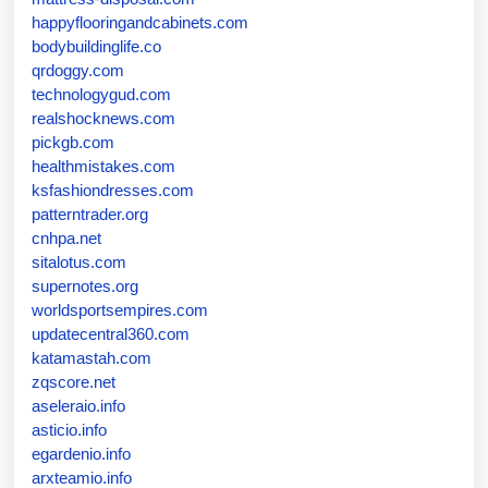
happyflooringandcabinets.com
bodybuildinglife.co
qrdoggy.com
technologygud.com
realshocknews.com
pickgb.com
healthmistakes.com
ksfashiondresses.com
patterntrader.org
cnhpa.net
sitalotus.com
supernotes.org
worldsportsempires.com
updatecentral360.com
katamastah.com
zqscore.net
aseleraio.info
asticio.info
egardenio.info
arxteamio.info