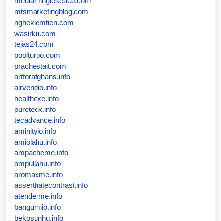
mediamingleseaco.com
mtsmarketingblog.com
nghekiemtien.com
wasirku.com
tejas24.com
poolturbo.com
prachestait.com
artforafghans.info
airvendio.info
healthexe.info
puretecx.info
tecadvance.info
aminityio.info
amiolahu.info
ampacheme.info
ampullahu.info
aromaxme.info
asserthatecontrast.info
atenderme.info
bangumiio.info
bekosunhu.info