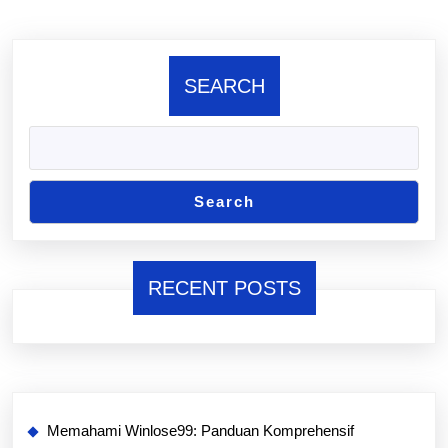
SEARCH
Search
RECENT POSTS
Memahami Winlose99: Panduan Komprehensif