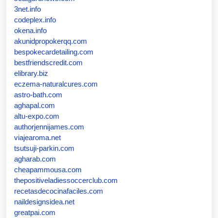
3net.info
codeplex.info
okena.info
akunidpropokerqq.com
bespokecardetailing.com
bestfriendscredit.com
elibrary.biz
eczema-naturalcures.com
astro-bath.com
aghapal.com
altu-expo.com
authorjennijames.com
viajearoma.net
tsutsuji-parkin.com
agharab.com
cheapammousa.com
thepositiveladiessoccerclub.com
recetasdecocinafaciles.com
naildesignsidea.net
greatpai.com