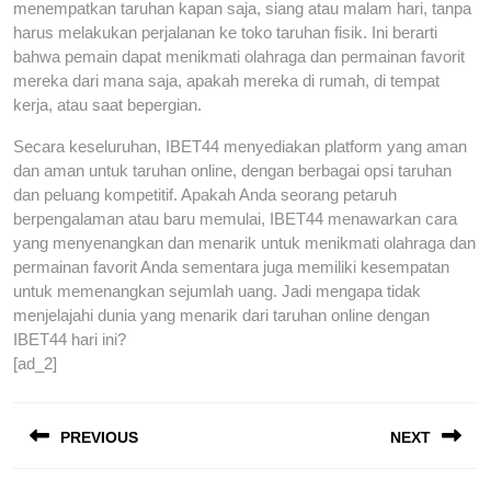
menempatkan taruhan kapan saja, siang atau malam hari, tanpa
harus melakukan perjalanan ke toko taruhan fisik. Ini berarti
bahwa pemain dapat menikmati olahraga dan permainan favorit
mereka dari mana saja, apakah mereka di rumah, di tempat
kerja, atau saat bepergian.
Secara keseluruhan, IBET44 menyediakan platform yang aman
dan aman untuk taruhan online, dengan berbagai opsi taruhan
dan peluang kompetitif. Apakah Anda seorang petaruh
berpengalaman atau baru memulai, IBET44 menawarkan cara
yang menyenangkan dan menarik untuk menikmati olahraga dan
permainan favorit Anda sementara juga memiliki kesempatan
untuk memenangkan sejumlah uang. Jadi mengapa tidak
menjelajahi dunia yang menarik dari taruhan online dengan
IBET44 hari ini?
[ad_2]
Post
PREVIOUS
NEXT
navigation
Previous
Next