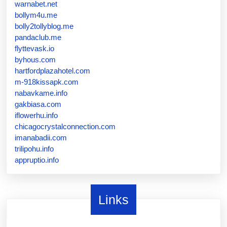
warnabet.net
bollym4u.me
bolly2tollyblog.me
pandaclub.me
flyttevask.io
byhous.com
hartfordplazahotel.com
m-918kissapk.com
nabavkame.info
gakbiasa.com
iflowerhu.info
chicagocrystalconnection.com
imanabadii.com
trilipohu.info
appruptio.info
Links