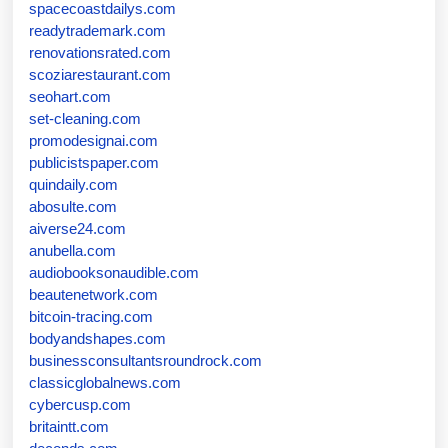
spacecoastdailys.com
readytrademark.com
renovationsrated.com
scoziarestaurant.com
seohart.com
set-cleaning.com
promodesignai.com
publicistspaper.com
quindaily.com
abosulte.com
aiverse24.com
anubella.com
audiobooksonaudible.com
beautenetwork.com
bitcoin-tracing.com
bodyandshapes.com
businessconsultantsroundrock.com
classicglobalnews.com
cybercusp.com
britaintt.com