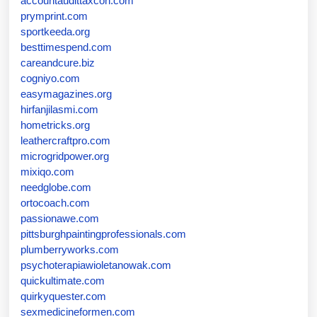
accountaudittaxcon.com
prymprint.com
sportkeeda.org
besttimespend.com
careandcure.biz
cogniyo.com
easymagazines.org
hirfanjilasmi.com
hometricks.org
leathercraftpro.com
microgridpower.org
mixiqo.com
needglobe.com
ortocoach.com
passionawe.com
pittsburghpaintingprofessionals.com
plumberryworks.com
psychoterapiawioletanowak.com
quickultimate.com
quirkyquester.com
sexmedicineformen.com