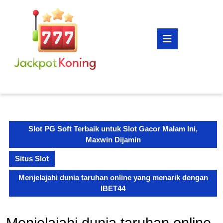
Skip
to
content
Open
Skip
Button
to
content
Slot PG Soft Terbaik untuk Slot Gacor Malam Ini,
Maxwin Dijamin
Situs Slot
Menjelajahi dunia taruhan online yang menarik dengan
IBET44