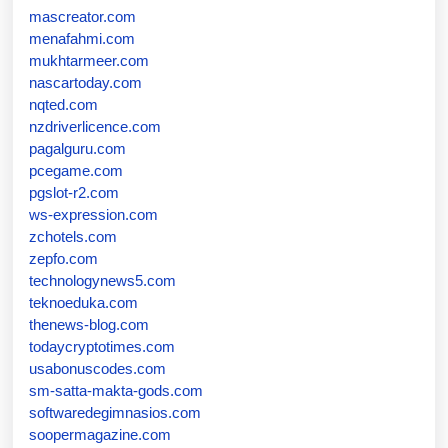
mascreator.com
menafahmi.com
mukhtarmeer.com
nascartoday.com
nqted.com
nzdriverlicence.com
pagalguru.com
pcegame.com
pgslot-r2.com
ws-expression.com
zchotels.com
zepfo.com
technologynews5.com
teknoeduka.com
thenews-blog.com
todaycryptotimes.com
usabonuscodes.com
sm-satta-makta-gods.com
softwaredegimnasios.com
soopermagazine.com