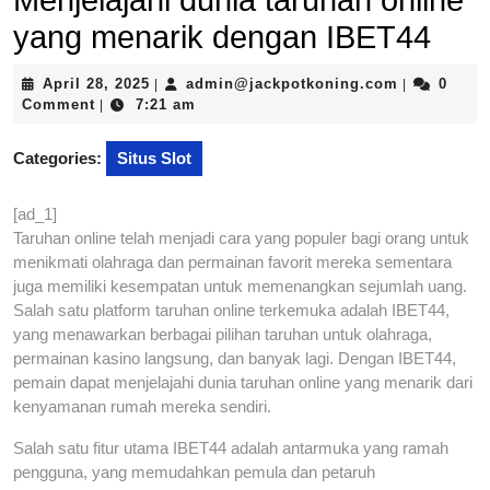
Menjelajahi dunia taruhan online
yang menarik dengan IBET44
April
admin@jack
April 28, 2025
admin@jackpotkoning.com
0
|
|
28,
Comment
7:21 am
|
2025
Categories:
Situs Slot
[ad_1]
Taruhan online telah menjadi cara yang populer bagi orang untuk
menikmati olahraga dan permainan favorit mereka sementara
juga memiliki kesempatan untuk memenangkan sejumlah uang.
Salah satu platform taruhan online terkemuka adalah IBET44,
yang menawarkan berbagai pilihan taruhan untuk olahraga,
permainan kasino langsung, dan banyak lagi. Dengan IBET44,
pemain dapat menjelajahi dunia taruhan online yang menarik dari
kenyamanan rumah mereka sendiri.
Salah satu fitur utama IBET44 adalah antarmuka yang ramah
pengguna, yang memudahkan pemula dan petaruh