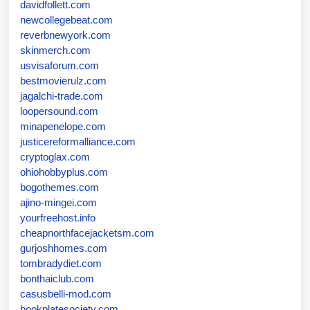
davidfollett.com
newcollegebeat.com
reverbnewyork.com
skinmerch.com
usvisaforum.com
bestmovierulz.com
jagalchi-trade.com
loopersound.com
minapenelope.com
justicereformalliance.com
cryptoglax.com
ohiohobbyplus.com
bogothemes.com
ajino-mingei.com
yourfreehost.info
cheapnorthfacejacketsm.com
gurjoshhomes.com
tombradydiet.com
bonthaiclub.com
casusbelli-mod.com
bookplatesociety.com