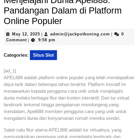
Menjelajahi Dunia Apel888:
Pandangan Dalam di Platform
Online Populer
May
admin@jack
May 12, 2025
admin@jackpotkoning.com
0
|
|
12,
Comment
9:58 pm
|
2025
Categories:
Situs Slot
[ad_1]
APEL888 adalah platform online populer yang telah mendapatkan
daya tarik dalam beberapa tahun terakhir. Platform inovatif ini
menawarkan kepada pengguna cara unik untuk menjelajahi
dunia melalui berbagai fitur dan konten interaktif. Dari tur virtual
landmark terkenal hingga pengalaman mendongeng yang
mendalam, Apel888 memberi pengguna cara yang unik untuk
mengalami dunia dari kenyamanan rumah mereka sendiri.
Salah satu fitur utama APEL888 adalah tur virtualnya, yang
memungkinkan pengguna untuk menjelajahi landmark dan