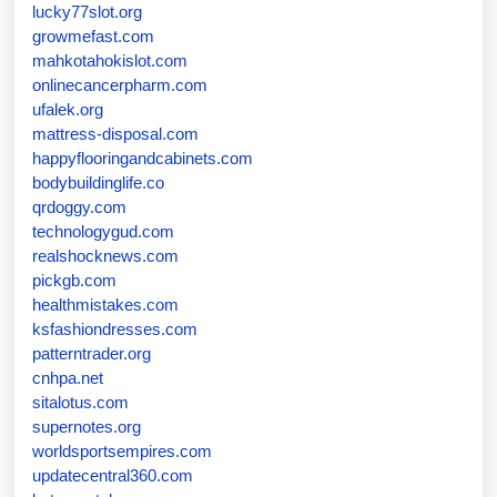
lucky77slot.org
growmefast.com
mahkotahokislot.com
onlinecancerpharm.com
ufalek.org
mattress-disposal.com
happyflooringandcabinets.com
bodybuildinglife.co
qrdoggy.com
technologygud.com
realshocknews.com
pickgb.com
healthmistakes.com
ksfashiondresses.com
patterntrader.org
cnhpa.net
sitalotus.com
supernotes.org
worldsportsempires.com
updatecentral360.com