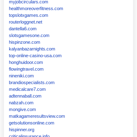
myjobcirculars.com
healthmoreoverfitness.com
topslotxgames.com
routerloggnet.net
dantella6.com
slotsgamesone.com
hispinzone.com
kalyanbazarnights.com
top-online-casino-usa.com
honghuidoor.com
flowingtravel.com
nineniki.com
brandiospecialists.com
medicalcare7.com
adtennaball.com
nabzah.com
mongive.com
matkagameresultsview.com
getsolutionsonline.com
hispinner.org
criticalinsurance.info