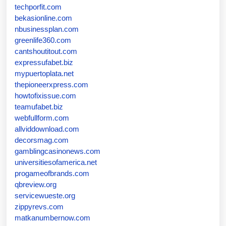
techporfit.com
bekasionline.com
nbusinessplan.com
greenlife360.com
cantshoutitout.com
expressufabet.biz
mypuertoplata.net
thepioneerxpress.com
howtofixissue.com
teamufabet.biz
webfullform.com
allviddownload.com
decorsmag.com
gamblingcasinonews.com
universitiesofamerica.net
progameofbrands.com
qbreview.org
servicewueste.org
zippyrevs.com
matkanumbernow.com