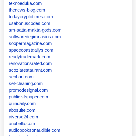
teknoeduka.com
thenews-blog.com
todaycryptotimes.com
usabonuscodes.com
sm-satta-makta-gods.com
softwaredegimnasios.com
soopermagazine.com
spacecoastdailys.com
readytrademark.com
renovationsrated.com
scoziarestaurant.com
seohart.com
set-cleaning.com
promodesignai.com
publicistspaper.com
quindaily.com
abosulte.com
aiverse24.com
anubella.com
audiobooksonaudible.com