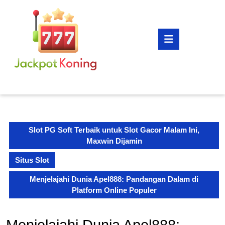
Skip
to
content
Open
Skip
Button
to
content
Slot PG Soft Terbaik untuk Slot Gacor Malam Ini,
Maxwin Dijamin
Situs Slot
Menjelajahi Dunia Apel888: Pandangan Dalam di
Platform Online Populer