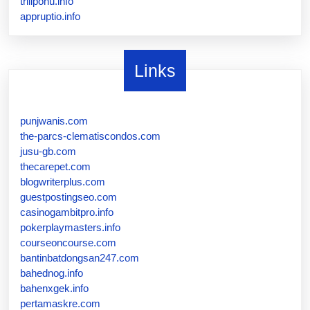
trilipohu.info
appruptio.info
Links
punjwanis.com
the-parcs-clematiscondos.com
jusu-gb.com
thecarepet.com
blogwriterplus.com
guestpostingseo.com
casinogambitpro.info
pokerplaymasters.info
courseoncourse.com
bantinbatdongsan247.com
bahednog.info
bahenxgek.info
pertamaskre.com