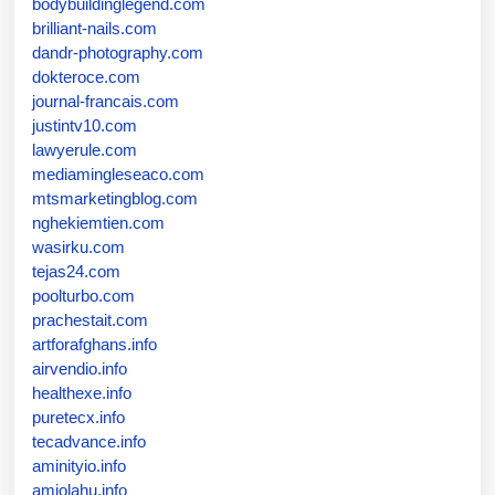
bodybuildinglegend.com
brilliant-nails.com
dandr-photography.com
dokteroce.com
journal-francais.com
justintv10.com
lawyerule.com
mediamingleseaco.com
mtsmarketingblog.com
nghekiemtien.com
wasirku.com
tejas24.com
poolturbo.com
prachestait.com
artforafghans.info
airvendio.info
healthexe.info
puretecx.info
tecadvance.info
aminityio.info
amiolahu.info