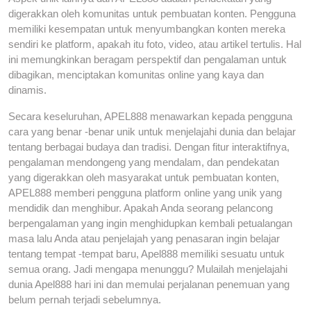
digerakkan oleh komunitas untuk pembuatan konten. Pengguna
memiliki kesempatan untuk menyumbangkan konten mereka
sendiri ke platform, apakah itu foto, video, atau artikel tertulis. Hal
ini memungkinkan beragam perspektif dan pengalaman untuk
dibagikan, menciptakan komunitas online yang kaya dan
dinamis.
Secara keseluruhan, APEL888 menawarkan kepada pengguna
cara yang benar -benar unik untuk menjelajahi dunia dan belajar
tentang berbagai budaya dan tradisi. Dengan fitur interaktifnya,
pengalaman mendongeng yang mendalam, dan pendekatan
yang digerakkan oleh masyarakat untuk pembuatan konten,
APEL888 memberi pengguna platform online yang unik yang
mendidik dan menghibur. Apakah Anda seorang pelancong
berpengalaman yang ingin menghidupkan kembali petualangan
masa lalu Anda atau penjelajah yang penasaran ingin belajar
tentang tempat -tempat baru, Apel888 memiliki sesuatu untuk
semua orang. Jadi mengapa menunggu? Mulailah menjelajahi
dunia Apel888 hari ini dan memulai perjalanan penemuan yang
belum pernah terjadi sebelumnya.