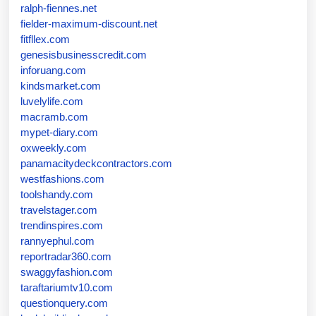
ralph-fiennes.net
fielder-maximum-discount.net
fitfllex.com
genesisbusinesscredit.com
inforuang.com
kindsmarket.com
luvelylife.com
macramb.com
mypet-diary.com
oxweekly.com
panamacitydeckcontractors.com
westfashions.com
toolshandy.com
travelstager.com
trendinspires.com
rannyephul.com
reportradar360.com
swaggyfashion.com
taraftariumtv10.com
questionquery.com