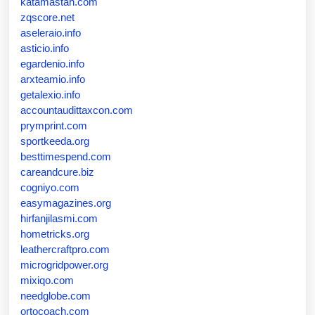
katamastah.com
zqscore.net
aseleraio.info
asticio.info
egardenio.info
arxteamio.info
getalexio.info
accountaudittaxcon.com
prymprint.com
sportkeeda.org
besttimespend.com
careandcure.biz
cogniyo.com
easymagazines.org
hirfanjilasmi.com
hometricks.org
leathercraftpro.com
microgridpower.org
mixiqo.com
needglobe.com
ortocoach.com