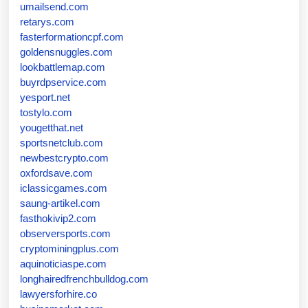
umailsend.com
retarys.com
fasterformationcpf.com
goldensnuggles.com
lookbattlemap.com
buyrdpservice.com
yesport.net
tostylo.com
yougetthat.net
sportsnetclub.com
newbestcrypto.com
oxfordsave.com
iclassicgames.com
saung-artikel.com
fasthokivip2.com
observersports.com
cryptominingplus.com
aquinoticiaspe.com
longhairedfrenchbulldog.com
lawyersforhire.co