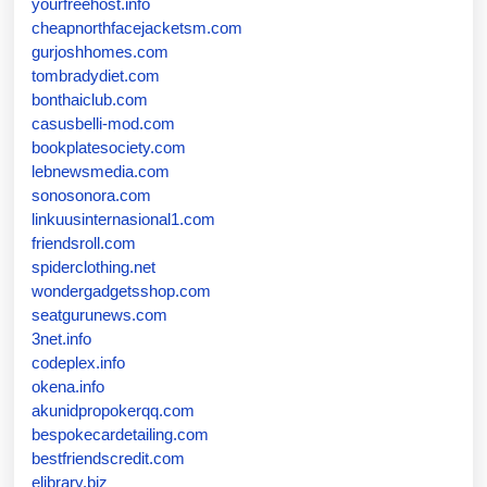
yourfreehost.info
cheapnorthfacejacketsm.com
gurjoshhomes.com
tombradydiet.com
bonthaiclub.com
casusbelli-mod.com
bookplatesociety.com
lebnewsmedia.com
sonosonora.com
linkuusinternasional1.com
friendsroll.com
spiderclothing.net
wondergadgetsshop.com
seatgurunews.com
3net.info
codeplex.info
okena.info
akunidpropokerqq.com
bespokecardetailing.com
bestfriendscredit.com
elibrary.biz