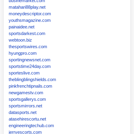
businemarket.com
matahari88play.net
moneydescriptor.com
youthsmagazine.com
painaidee.net
sportsdarkest.com
webtoon.biz
thesportswires.com
hyungpro.com
sportingnewsnet.com
sportstime24day.com
sporteslive.com
theblingblingshields.com
pinkfrenchtipnails.com
newgamestv.com
sportsgallerys.com
sportsmirrors.net
datasports.net
atasehirescortu.net
engineeringtechub.com
jerryescorts.com