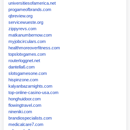
universitiesofamerica.net
progameofbrands.com
qbreview.org
servicewueste.org
zippyrevs.com
matkanumbernow.com
myjobcirculars.com
healthmoreoverfitness.com
topslotxgames.com
routerloggnet.net
dantella6.com
slotsgamesone.com
hispinzone.com
kalyanbazarnights.com
top-online-casino-usa.com
honghuidoor.com
flowingtravel.com
nineniki.com
brandiospecialists.com
medicalcare7.com