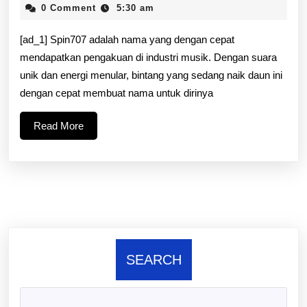
Bintang
4,
0 Comment
5:30 am
2025
yang
[ad_1] Spin707 adalah nama yang dengan cepat
Meningk
mendapatkan pengakuan di industri musik. Dengan suara
Adegan
unik dan energi menular, bintang yang sedang naik daun ini
Musik
dengan cepat membuat nama untuk dirinya
Read
Read More
More
SEARCH