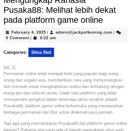
Mengungkap Rahasia
Pusaka88: Melihat lebih dekat
pada platform game online
February
admin@j
February 4, 2025
admin@jackpotkoning.com
|
|
4,
0 Comment
6:22 am
|
2025
Categories:
Situs Slot
[ad_1]
Permainan online telah menjadi hobi yang populer bagi orang -
orang dari segala usia, memberikan cara yang menyenangkan
dan menarik untuk menghabiskan waktu dan terhubung dengan
orang lain dari seluruh dunia. Salah satu platform yang telah
memperoleh pengikut dalam beberapa tahun terakhir adalah
Pusaka88, platform game online terkemuka yang menawarkan
berbagai permainan dan fitur untuk dinikmati para pemain.
Tapi apa yang membedakan Pusaka88 dari platform game online
lainnya? Rahasia apa yang ada di bawah permukaan situs web