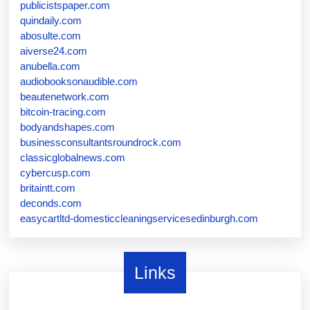
publicistspaper.com
quindaily.com
abosulte.com
aiverse24.com
anubella.com
audiobooksonaudible.com
beautenetwork.com
bitcoin-tracing.com
bodyandshapes.com
businessconsultantsroundrock.com
classicglobalnews.com
cybercusp.com
britaintt.com
deconds.com
easycartltd-domesticcleaningservicesedinburgh.com
Links