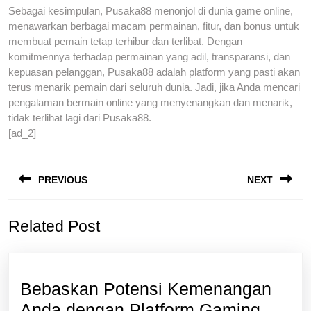
Sebagai kesimpulan, Pusaka88 menonjol di dunia game online,
menawarkan berbagai macam permainan, fitur, dan bonus untuk
membuat pemain tetap terhibur dan terlibat. Dengan
komitmennya terhadap permainan yang adil, transparansi, dan
kepuasan pelanggan, Pusaka88 adalah platform yang pasti akan
terus menarik pemain dari seluruh dunia. Jadi, jika Anda mencari
pengalaman bermain online yang menyenangkan dan menarik,
tidak terlihat lagi dari Pusaka88.
[ad_2]
Post
PREVIOUS
NEXT
navigation
Previous
Next
Related Post
post:
post:
Bebaskan Potensi Kemenangan
Anda dengan Platform Gaming