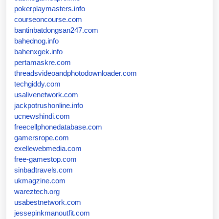
pokerplaymasters.info
courseoncourse.com
bantinbatdongsan247.com
bahednog.info
bahenxgek.info
pertamaskre.com
threadsvideoandphotodownloader.com
techgiddy.com
usalivenetwork.com
jackpotrushonline.info
ucnewshindi.com
freecellphonedatabase.com
gamersrope.com
exellewebmedia.com
free-gamestop.com
sinbadtravels.com
ukmagzine.com
wareztech.org
usabestnetwork.com
jessepinkmanoutfit.com