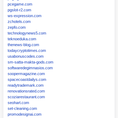
pcegame.com
pgslot-r2.com
ws-expression.com
zchotels.com
zepfo.com
technologynews5.com
teknoeduka.com
thenews-blog.com
todaycryptotimes.com
usabonuscodes.com
sm-satta-makta-gods.com
softwaredegimnasios.com
soopermagazine.com
spacecoastdailys.com
readytrademark.com
renovationsrated.com
scoziarestaurant.com
seohart.com
set-cleaning.com
promodesignai.com