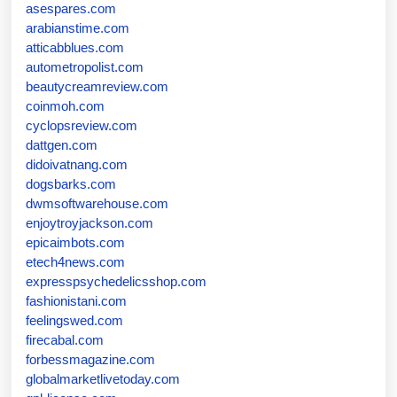
asespares.com
arabianstime.com
atticabblues.com
autometropolist.com
beautycreamreview.com
coinmoh.com
cyclopsreview.com
dattgen.com
didoivatnang.com
dogsbarks.com
dwmsoftwarehouse.com
enjoytroyjackson.com
epicaimbots.com
etech4news.com
expresspsychedelicsshop.com
fashionistani.com
feelingswed.com
firecabal.com
forbessmagazine.com
globalmarketlivetoday.com