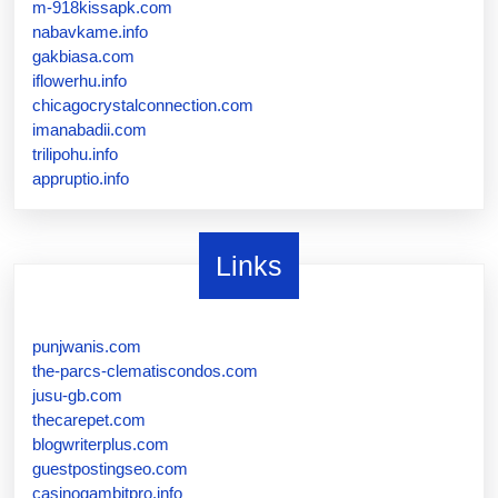
m-918kissapk.com
nabavkame.info
gakbiasa.com
iflowerhu.info
chicagocrystalconnection.com
imanabadii.com
trilipohu.info
appruptio.info
Links
punjwanis.com
the-parcs-clematiscondos.com
jusu-gb.com
thecarepet.com
blogwriterplus.com
guestpostingseo.com
casinogambitpro.info