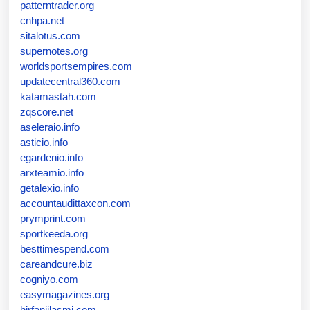
patterntrader.org
cnhpa.net
sitalotus.com
supernotes.org
worldsportsempires.com
updatecentral360.com
katamastah.com
zqscore.net
aseleraio.info
asticio.info
egardenio.info
arxteamio.info
getalexio.info
accountaudittaxcon.com
prymprint.com
sportkeeda.org
besttimespend.com
careandcure.biz
cogniyo.com
easymagazines.org
hirfanjilasmi.com