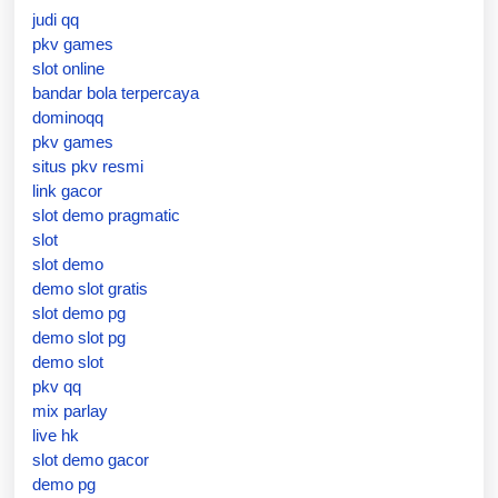
judi qq
pkv games
slot online
bandar bola terpercaya
dominoqq
pkv games
situs pkv resmi
link gacor
slot demo pragmatic
slot
slot demo
demo slot gratis
slot demo pg
demo slot pg
demo slot
pkv qq
mix parlay
live hk
slot demo gacor
demo pg