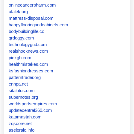
onlinecancerpharm.com
ufalek.org
mattress-disposal.com
happyflooringandcabinets.com
bodybuildinglife.co
qrdoggy.com
technologygud.com
realshocknews.com
pickgb.com
healthmistakes.com
ksfashiondresses.com
patterntrader.org
cnhpa.net
sitalotus.com
supernotes.org
worldsportsempires.com
updatecentral360.com
katamastah.com
zqscore.net
aseleraio.info