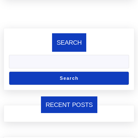
SEARCH
Search
RECENT POSTS