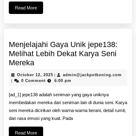
Read
Read More
More
Menjelajahi Gaya Unik jepe138:
Melihat Lebih Dekat Karya Seni
Menjelajahi
Mereka
Gaya
October
admin
October 12, 2025
admin@jackpotkoning.com
|
Unik
12,
0 Comment
6:00 pm
|
2025
jepe138:
[ad_1] jepe138 adalah seniman yang gaya uniknya
Melihat
membedakan mereka dari seniman lain di dunia seni. Karya
Lebih
seni mereka dicirikan oleh warna-warna berani, detail rumit,
Dekat
dan rasa emosi yang kuat. Pada
Karya
Read
Read More
Seni