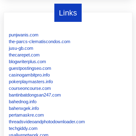
Links
punjwanis.com
the-parcs-clematiscondos.com
jusu-gb.com
thecarepet.com
blogwriterplus.com
guestpostingseo.com
casinogambitpro.info
pokerplaymasters.info
courseoncourse.com
bantinbatdongsan247.com
bahednog.info
bahenxgek.info
pertamaskre.com
threadsvideoandphotodownloader.com
techgiddy.com
usalivenetwork.com