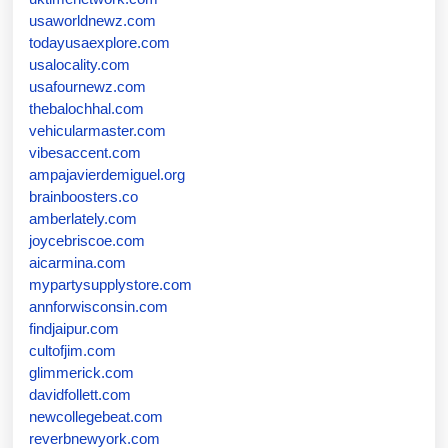
usaworldnewz.com
todayusaexplore.com
usalocality.com
usafournewz.com
thebalochhal.com
vehicularmaster.com
vibesaccent.com
ampajavierdemiguel.org
brainboosters.co
amberlately.com
joycebriscoe.com
aicarmina.com
mypartysupplystore.com
annforwisconsin.com
findjaipur.com
cultofjim.com
glimmerick.com
davidfollett.com
newcollegebeat.com
reverbnewyork.com