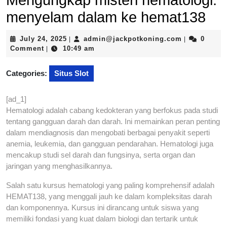
Mengungkap misteri hematologi:
menyelam dalam ke hemat138
July
admin@jack
July 24, 2025
admin@jackpotkoning.com
0
|
|
24,
Comment
10:49 am
|
2025
Categories:
Situs Slot
[ad_1]
Hematologi adalah cabang kedokteran yang berfokus pada studi
tentang gangguan darah dan darah. Ini memainkan peran penting
dalam mendiagnosis dan mengobati berbagai penyakit seperti
anemia, leukemia, dan gangguan pendarahan. Hematologi juga
mencakup studi sel darah dan fungsinya, serta organ dan
jaringan yang menghasilkannya.
Salah satu kursus hematologi yang paling komprehensif adalah
HEMAT138, yang menggali jauh ke dalam kompleksitas darah
dan komponennya. Kursus ini dirancang untuk siswa yang
memiliki fondasi yang kuat dalam biologi dan tertarik untuk