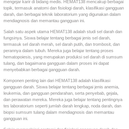
mengejar karir di bidang medis. HEMAT138 mencakup berbagai
topik, termasuk anatomi dan fisiologi darah, klasifikasi gangguan
darah, dan berbagai teknik laboratorium yang digunakan dalam
mendiagnosis dan memantau gangguan ini.
Salah satu aspek utama HEMAT138 adalah studi sel darah dan
fungsinya. Siswa belajar tentang berbagai jenis sel darah,
termasuk sel darah merah, sel darah putih, dan trombosit, dan
perannya dalam tubuh. Mereka juga belajar tentang proses
hematopoiesis, yang merupakan produksi sel darah di sumsum
tulang, dan bagaimana gangguan dalam proses ini dapat
menyebabkan berbagai gangguan darah.
Komponen penting lain dari HEMAT138 adalah klasifikasi
gangguan darah. Siswa belajar tentang berbagai jenis anemia,
leukemia, dan gangguan pendarahan, serta penyebab, gejala,
dan perawatan mereka. Mereka juga belajar tentang pentingnya
tes laboratorium seperti jumlah darah lengkap, noda darah, dan
biopsi sumsum tulang dalam mendiagnosis dan memantau
gangguan ini.