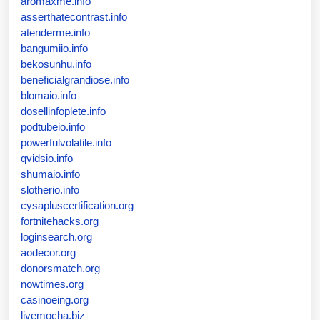
aromaxme.info
asserthatecontrast.info
atenderme.info
bangumiio.info
bekosunhu.info
beneficialgrandiose.info
blomaio.info
dosellinfoplete.info
podtubeio.info
powerfulvolatile.info
qvidsio.info
shumaio.info
slotherio.info
cysapluscertification.org
fortnitehacks.org
loginsearch.org
aodecor.org
donorsmatch.org
nowtimes.org
casinoeing.org
livemocha.biz