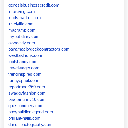
genesisbusinesscredit.com
inforuang.com
kindsmarket.com
luvelylife.com
macramb.com
mypet-diary.com
oxweekly.com
panamacitydeckcontractors.com
westfashions.com
toolshandy.com
travelstager.com
trendinspires.com
rannyephul.com
reportradar360.com
swaggyfashion.com
taraftariumtv10.com
questionquery.com
bodybuildinglegend.com
brilliant-nails.com
dandr-photography.com