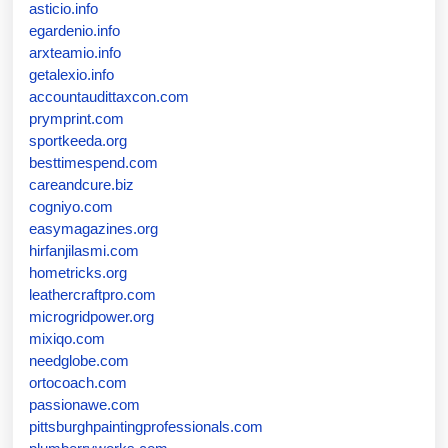
asticio.info
egardenio.info
arxteamio.info
getalexio.info
accountaudittaxcon.com
prymprint.com
sportkeeda.org
besttimespend.com
careandcure.biz
cogniyo.com
easymagazines.org
hirfanjilasmi.com
hometricks.org
leathercraftpro.com
microgridpower.org
mixiqo.com
needglobe.com
ortocoach.com
passionawe.com
pittsburghpaintingprofessionals.com