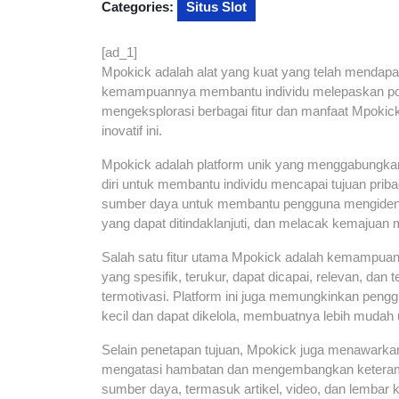
Categories:
Situs Slot
[ad_1]
Mpokick adalah alat yang kuat yang telah mendapat
kemampuannya membantu individu melepaskan pote
mengeksplorasi berbagai fitur dan manfaat Mpokic
inovatif ini.
Mpokick adalah platform unik yang menggabungkan
diri untuk membantu individu mencapai tujuan priba
sumber daya untuk membantu pengguna mengidenti
yang dapat ditindaklanjuti, dan melacak kemajuan 
Salah satu fitur utama Mpokick adalah kemampuan
yang spesifik, terukur, dapat dicapai, relevan, dan
termotivasi. Platform ini juga memungkinkan peng
kecil dan dapat dikelola, membuatnya lebih mudah 
Selain penetapan tujuan, Mpokick juga menawark
mengatasi hambatan dan mengembangkan keteram
sumber daya, termasuk artikel, video, dan lembar 