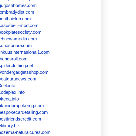
gurjoshhomes.com
tombradydiet.com
bonthaiclub.com
casusbelli-mod.com
bookplatesociety.com
lebnewsmedia.com
sonosonora.com
linkuusinternasional1.com
friendsroll.com
spiderclothing.net
wondergadgetsshop.com
seatgurunews.com
3net.info
codeplex.info
okena.info
akunidpropokerqq.com
bespokecardetailing.com
bestfriendscredit.com
elibrary.biz
eczema-naturalcures.com