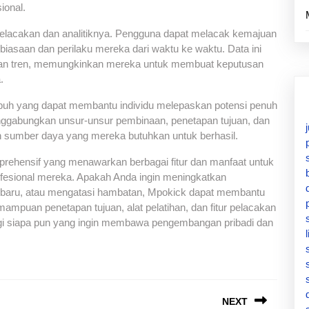
ional.
pelacakan dan analitiknya. Pengguna dapat melacak kemajuan
asaan dan perilaku mereka dari waktu ke waktu. Data ini
dan tren, memungkinkan mereka untuk membuat keputusan
.
puh yang dapat membantu individu melepaskan potensi penuh
gabungkan unsur-unsur pembinaan, penetapan tujuan, dan
n sumber daya yang mereka butuhkan untuk berhasil.
prehensif yang menawarkan berbagai fitur dan manfaat untuk
ofesional mereka. Apakah Anda ingin meningkatkan
 baru, atau mengatasi hambatan, Mpokick dapat membantu
puan penetapan tujuan, alat pelatihan, dan fitur pelacakan
bagi siapa pun yang ingin membawa pengembangan pribadi dan
NEXT