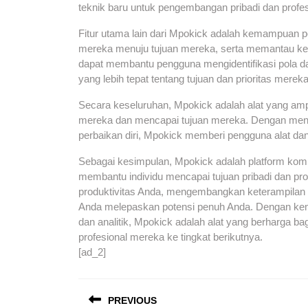
teknik baru untuk pengembangan pribadi dan profes
Fitur utama lain dari Mpokick adalah kemampuan 
mereka menuju tujuan mereka, serta memantau kebi
dapat membantu pengguna mengidentifikasi pola 
yang lebih tepat tentang tujuan dan prioritas mereka
Secara keseluruhan, Mpokick adalah alat yang am
mereka dan mencapai tujuan mereka. Dengan meng
perbaikan diri, Mpokick memberi pengguna alat da
Sebagai kesimpulan, Mpokick adalah platform kom
membantu individu mencapai tujuan pribadi dan pr
produktivitas Anda, mengembangkan keterampilan
Anda melepaskan potensi penuh Anda. Dengan kemam
dan analitik, Mpokick adalah alat yang berharga 
profesional mereka ke tingkat berikutnya.
[ad_2]
Post
PREVIOUS