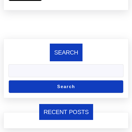
More
SEARCH
Search
RECENT POSTS