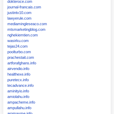
dokteroce.com
journal-francais.com
justintv10.com
lawyerule.com
mediamingleseaco.com
mtsmarketingblog.com
nghekiemtien.com
wasirku.com
tejas24.com
poolturbo.com
prachestait.com
artforafghans.info
airvendio.info
healthexe.info
puretecx.info
tecadvance.info
aminityio.info
amiolahu.info
ampacheme.info
ampullahu.info
aromaxme.info