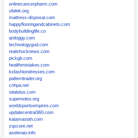
onlinecancerpharm.com
ufalek.org
mattress-disposal.com
happyflooringandcabinets.com
bodybuildinglife.co
qrdoggy.com
technologygud.com
realshocknews.com
pickgb.com
healthmistakes.com
ksfashiondresses.com
patterntrader.org
cnhpa.net
sitalotus.com
supernotes.org
worldsportsempires.com
updatecentral360.com
katamastah.com
zqscore.net
aseleraio.info