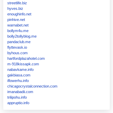
streetlife.biz
hyves.biz
enoughinfo.net
pinhive.net
warnabet.net
bollym4u.me
bolly2tollyblog.me
pandaclub.me
flyttevask.io
byhous.com
hartfordplazahotel.com
m-918kissapk.com
nabavkame.info
gakbiasa.com
iflowerhu.info
chicagocrystalconnection.com
imanabadii.com
trilipohu.info
appruptio.info