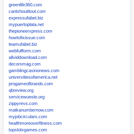
greenlife360.com
cantshoutitout.com
expressufabet.biz
mypuertoplata.net
thepioneerxpress.com
howtofixissue.com
teamufabet.biz
webfullform.com
allviddownload.com
decorsmag.com
gamblingcasinonews.com
universitiesofamerica.net
progameofbrands.com
qbreview.org
servicewueste.org
zippyrevs.com
matkanumbernow.com
myjobcirculars.com
healthmoreoverfitness.com
topslotxgames.com