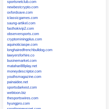
sportsnetclub.com
newbestcrypto.com
oxfordsave.com
iclassicgames.com
saung-artikel.com
fasthokivip2.com
observersports.com
cryptominingplus.com
aquinoticiaspe.com
longhairedfrenchbulldog.com
lawyersforhire.co
businemarket.com
matahari88play.net
moneydescriptor.com
youthsmagazine.com
painaidee.net
sportsdarkest.com
webtoon.biz
thesportswires.com
hyungpro.com
sportingnewsnet.com