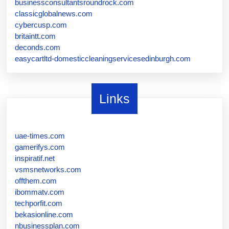
businessconsultantsroundrock.com
classicglobalnews.com
cybercusp.com
britaintt.com
deconds.com
easycartltd-domesticcleaningservicesedinburgh.com
Links
uae-times.com
gamerifys.com
inspiratif.net
vsmsnetworks.com
offthem.com
ibommatv.com
techporfit.com
bekasionline.com
nbusinessplan.com