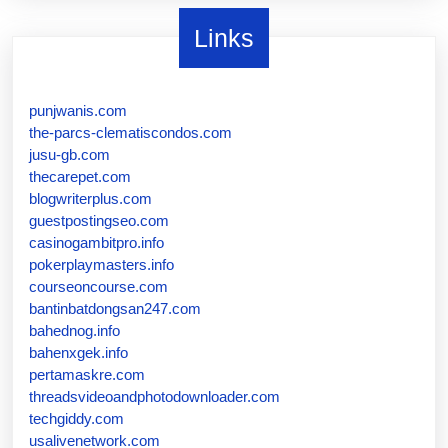
Links
punjwanis.com
the-parcs-clematiscondos.com
jusu-gb.com
thecarepet.com
blogwriterplus.com
guestpostingseo.com
casinogambitpro.info
pokerplaymasters.info
courseoncourse.com
bantinbatdongsan247.com
bahednog.info
bahenxgek.info
pertamaskre.com
threadsvideoandphotodownloader.com
techgiddy.com
usalivenetwork.com