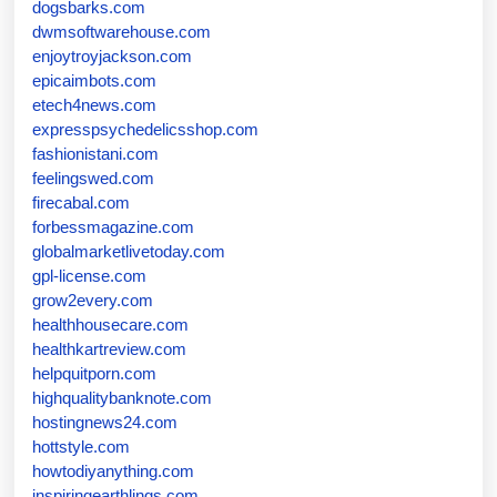
dogsbarks.com
dwmsoftwarehouse.com
enjoytroyjackson.com
epicaimbots.com
etech4news.com
expresspsychedelicsshop.com
fashionistani.com
feelingswed.com
firecabal.com
forbessmagazine.com
globalmarketlivetoday.com
gpl-license.com
grow2every.com
healthhousecare.com
healthkartreview.com
helpquitporn.com
highqualitybanknote.com
hostingnews24.com
hottstyle.com
howtodiyanything.com
inspiringearthlings.com