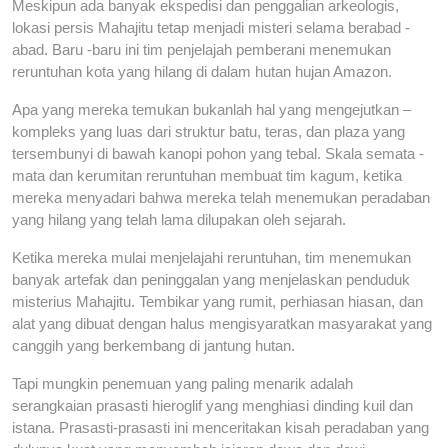
Meskipun ada banyak ekspedisi dan penggalian arkeologis,
lokasi persis Mahajitu tetap menjadi misteri selama berabad -
abad. Baru -baru ini tim penjelajah pemberani menemukan
reruntuhan kota yang hilang di dalam hutan hujan Amazon.
Apa yang mereka temukan bukanlah hal yang mengejutkan –
kompleks yang luas dari struktur batu, teras, dan plaza yang
tersembunyi di bawah kanopi pohon yang tebal. Skala semata -
mata dan kerumitan reruntuhan membuat tim kagum, ketika
mereka menyadari bahwa mereka telah menemukan peradaban
yang hilang yang telah lama dilupakan oleh sejarah.
Ketika mereka mulai menjelajahi reruntuhan, tim menemukan
banyak artefak dan peninggalan yang menjelaskan penduduk
misterius Mahajitu. Tembikar yang rumit, perhiasan hiasan, dan
alat yang dibuat dengan halus mengisyaratkan masyarakat yang
canggih yang berkembang di jantung hutan.
Tapi mungkin penemuan yang paling menarik adalah
serangkaian prasasti hieroglif yang menghiasi dinding kuil dan
istana. Prasasti-prasasti ini menceritakan kisah peradaban yang