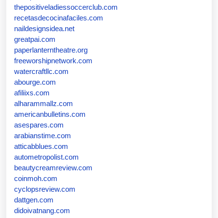
thepositiveladiessoccerclub.com
recetasdecocinafaciles.com
naildesignsidea.net
greatpai.com
paperlanterntheatre.org
freeworshipnetwork.com
watercraftllc.com
abourge.com
afiliixs.com
alharammallz.com
americanbulletins.com
asespares.com
arabianstime.com
atticabblues.com
autometropolist.com
beautycreamreview.com
coinmoh.com
cyclopsreview.com
dattgen.com
didoivatnang.com