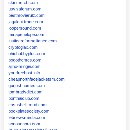
skinmerch.com
usvisaforum.com
bestmovierulz.com
jagalchi-trade.com
loopersound.com
minapenelope.com
justicereformalliance.com
cryptoglax.com
ohiohobbyplus.com
bogothemes.com
ajino-mingei.com
yourfreehost.info
cheapnorthfacejacketsm.com
gurjoshhomes.com
tombradydiet.com
bonthaiclub.com
casusbelli-mod.com
bookplatesociety.com
lebnewsmedia.com
sonosonora.com