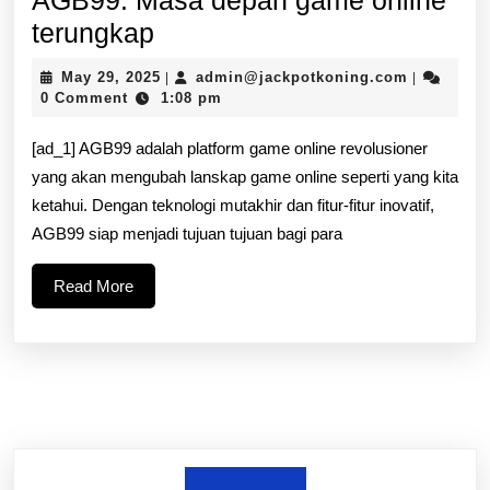
AGB99:
terungkap
Masa
May
admin@ja
May 29, 2025
admin@jackpotkoning.com
|
|
depan
29,
0 Comment
1:08 pm
2025
game
[ad_1] AGB99 adalah platform game online revolusioner
online
yang akan mengubah lanskap game online seperti yang kita
terungkap
ketahui. Dengan teknologi mutakhir dan fitur-fitur inovatif,
AGB99 siap menjadi tujuan tujuan bagi para
Read
Read More
More