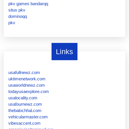
pkv games bandarqq
situs pkv
dominoqq
pkv
Links
usafullnewz.com
uktimenetwork.com
usaworldnewz.com
todayusaexplore.com
usalocality.com
usafournewz.com
thebalochhal.com
vehicularmaster.com
vibesaccent.com