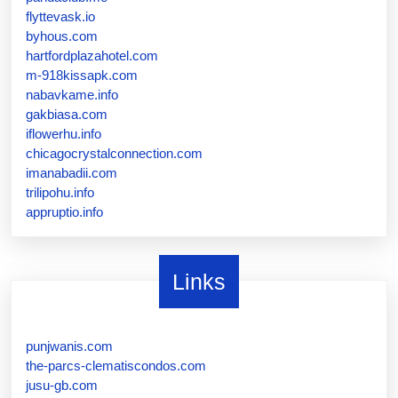
flyttevask.io
byhous.com
hartfordplazahotel.com
m-918kissapk.com
nabavkame.info
gakbiasa.com
iflowerhu.info
chicagocrystalconnection.com
imanabadii.com
trilipohu.info
appruptio.info
Links
punjwanis.com
the-parcs-clematiscondos.com
jusu-gb.com