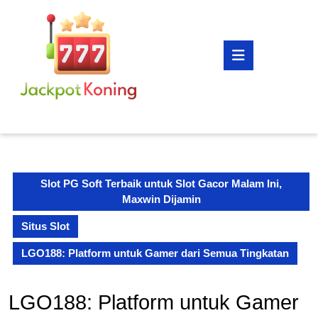
Skip
to
content
Open
Skip
Button
to
content
Slot PG Soft Terbaik untuk Slot Gacor Malam Ini,
Maxwin Dijamin
Situs Slot
LGO188: Platform untuk Gamer dari Semua Tingkatan
LGO188: Platform untuk Gamer