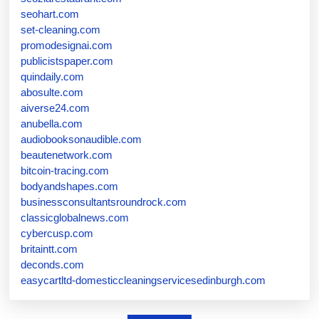
seohart.com
set-cleaning.com
promodesignai.com
publicistspaper.com
quindaily.com
abosulte.com
aiverse24.com
anubella.com
audiobooksonaudible.com
beautenetwork.com
bitcoin-tracing.com
bodyandshapes.com
businessconsultantsroundrock.com
classicglobalnews.com
cybercusp.com
britaintt.com
deconds.com
easycartltd-domesticcleaningservicesedinburgh.com