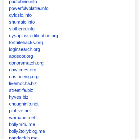
podtubeio.info
powerfulvolatile.info
qvidsio.info
shumaio.info
slotherio.info
cysapluscertification.org
fortnitehacks.org
loginsearch.org
aodecor.org
donorsmatch.org
nowtimes.org
casinoeing.org
livemocha.biz
streetlife.biz
hyves.biz
enoughinfo.net
pinhive.net
warnabet.net
bollym4u.me
bolly2tollyblog.me
pandaclub.me