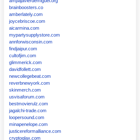
ampajavierdemiguel.org
brainboosters.co
amberlately.com
joycebriscoe.com
aicarmina.com
mypartysupplystore.com
annforwisconsin.com
findjaipur.com
cultofjim.com
glimmerick.com
davidfollett.com
newcollegebeat.com
reverbnewyork.com
skinmerch.com
usvisaforum.com
bestmovierulz.com
jagalchi-trade.com
loopersound.com
minapenelope.com
justicereformalliance.com
cryptoglax.com