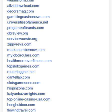
webfullform.com
allviddownload.com
decorsmag.com
gamblingcasinonews.com
universitiesofamerica.net
progameofbrands.com
qbreview.org
servicewueste.org
zippyrevs.com
matkanumbernow.com
myjobcirculars.com
healthmoreoverfitness.com
topslotxgames.com
routerloggnet.net
dantella6.com
slotsgamesone.com
hispinzone.com
kalyanbazarnights.com
top-online-casino-usa.com
honghuidoor.com
flowingtravel.com