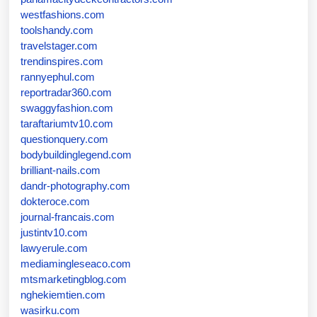
westfashions.com
toolshandy.com
travelstager.com
trendinspires.com
rannyephul.com
reportradar360.com
swaggyfashion.com
taraftariumtv10.com
questionquery.com
bodybuildinglegend.com
brilliant-nails.com
dandr-photography.com
dokteroce.com
journal-francais.com
justintv10.com
lawyerule.com
mediamingleseaco.com
mtsmarketingblog.com
nghekiemtien.com
wasirku.com