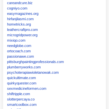
careandcure.biz
cogniyo.com
easymagazines.org
hirfanjilasmi.com
hometricks.org
leathercraftpro.com
microgridpower.org
mixiqo.com
needglobe.com
ortocoach.com
passionawe.com
pittsburghpaintingprofessionals.com
plumberryworks.com
psychoterapiawioletanowak.com
quickultimate.com
quirkyquester.com
sexmedicineformen.com
shiftripple.com
slotterpercaya.co
smartcoolbox.com