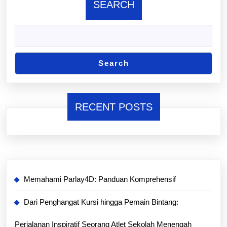
SEARCH
Search
RECENT POSTS
Memahami Parlay4D: Panduan Komprehensif
Dari Penghangat Kursi hingga Pemain Bintang:
Perjalanan Inspiratif Seorang Atlet Sekolah Menengah