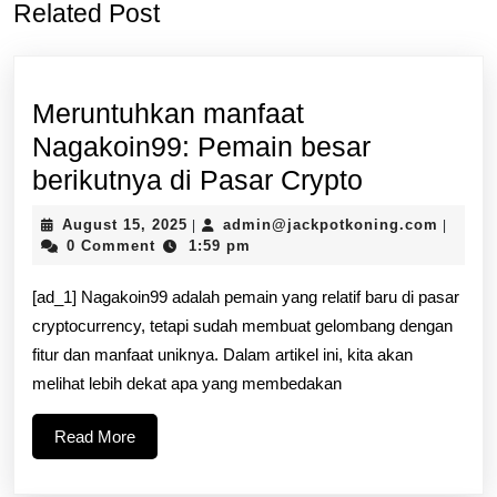
Related Post
post:
post:
Meruntuhkan manfaat
Nagakoin99: Pemain besar
Meruntuhk
berikutnya di Pasar Crypto
manfaat
August
admin@
August 15, 2025
admin@jackpotkoning.com
|
|
Nagakoin9
15,
0 Comment
1:59 pm
2025
Pemain
[ad_1] Nagakoin99 adalah pemain yang relatif baru di pasar
besar
cryptocurrency, tetapi sudah membuat gelombang dengan
berikutnya
fitur dan manfaat uniknya. Dalam artikel ini, kita akan
di
melihat lebih dekat apa yang membedakan
Pasar
Read
Read More
Crypto
More