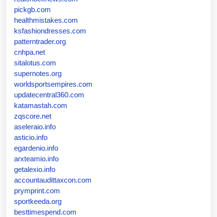
pickgb.com
healthmistakes.com
ksfashiondresses.com
patterntrader.org
cnhpa.net
sitalotus.com
supernotes.org
worldsportsempires.com
updatecentral360.com
katamastah.com
zqscore.net
aseleraio.info
asticio.info
egardenio.info
arxteamio.info
getalexio.info
accountaudittaxcon.com
prymprint.com
sportkeeda.org
besttimespend.com