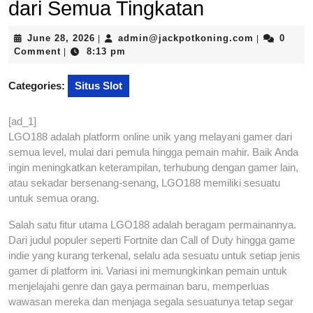
dari Semua Tingkatan
June
admin@jack
June 28, 2026
admin@jackpotkoning.com
0
|
|
28,
Comment
8:13 pm
|
2026
Categories:
Situs Slot
[ad_1]
LGO188 adalah platform online unik yang melayani gamer dari
semua level, mulai dari pemula hingga pemain mahir. Baik Anda
ingin meningkatkan keterampilan, terhubung dengan gamer lain,
atau sekadar bersenang-senang, LGO188 memiliki sesuatu
untuk semua orang.
Salah satu fitur utama LGO188 adalah beragam permainannya.
Dari judul populer seperti Fortnite dan Call of Duty hingga game
indie yang kurang terkenal, selalu ada sesuatu untuk setiap jenis
gamer di platform ini. Variasi ini memungkinkan pemain untuk
menjelajahi genre dan gaya permainan baru, memperluas
wawasan mereka dan menjaga segala sesuatunya tetap segar