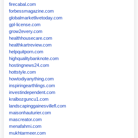
firecabal.com
forbessmagazine.com
globalmarketlivetoday.com
gpl-license.com
grow2every.com
healthhousecare.com
healthkartreview.com
helpquitporn.com
highqualitybanknote.com
hostingnews24.com
hottstyle.com
howtodiyanything.com
inspiringearthlings.com
investindependent.com
kralbozguncu1.com
landscapinggainesvillefl.com
maisonhauturier.com
mascreator.com
menafahmi.com
mukhtarmeer.com