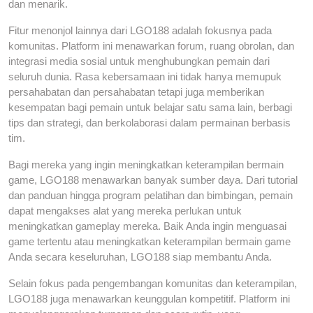
dan menarik.
Fitur menonjol lainnya dari LGO188 adalah fokusnya pada
komunitas. Platform ini menawarkan forum, ruang obrolan, dan
integrasi media sosial untuk menghubungkan pemain dari
seluruh dunia. Rasa kebersamaan ini tidak hanya memupuk
persahabatan dan persahabatan tetapi juga memberikan
kesempatan bagi pemain untuk belajar satu sama lain, berbagi
tips dan strategi, dan berkolaborasi dalam permainan berbasis
tim.
Bagi mereka yang ingin meningkatkan keterampilan bermain
game, LGO188 menawarkan banyak sumber daya. Dari tutorial
dan panduan hingga program pelatihan dan bimbingan, pemain
dapat mengakses alat yang mereka perlukan untuk
meningkatkan gameplay mereka. Baik Anda ingin menguasai
game tertentu atau meningkatkan keterampilan bermain game
Anda secara keseluruhan, LGO188 siap membantu Anda.
Selain fokus pada pengembangan komunitas dan keterampilan,
LGO188 juga menawarkan keunggulan kompetitif. Platform ini