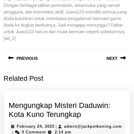
Dengan berbagai pilihan permainan, antarmuka yang ramah
pengguna, dan komunitas aktif, Juara123 memiliki semua yang
Anda butuhkan untuk membawa pengalaman bermain game
Anda ke tingkat berikutnya. Jadi mengapa menunggu? Daftar
untuk Juara123 hari ini dan mulai bermain seperti sebelumnya.
[ad_2]
Post
PREVIOUS
NEXT
navigation
Previous
Next
Related Post
post:
post:
Mengungkap Misteri Daduwin:
Mengungkap
Kota Kuno Terungkap
Misteri
February
February 24, 2025
admin@jackpotkoning.com
|
Daduwin:
admin@jackpotkoning.com
24,
0 Comment
2:14 pm
|