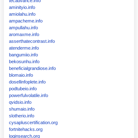
tecadvance.info
aminityio.info
amiolahu.info
ampacheme.info
ampullahu.info
aromaxme.info
asserthatecontrast.info
atenderme.info
bangumiio.info
bekosunhu.info
beneficialgrandiose.info
blomaio.info
dosellinfoplete.info
podtubeio.info
powerfulvolatile.info
qvidsio.info
shumaio.info
slotherio.info
cysapluscertification.org
fortnitehacks.org
loginsearch.org