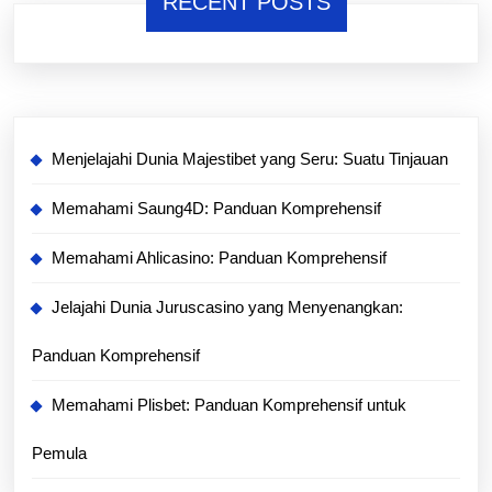
RECENT POSTS
Menjelajahi Dunia Majestibet yang Seru: Suatu Tinjauan
Memahami Saung4D: Panduan Komprehensif
Memahami Ahlicasino: Panduan Komprehensif
Jelajahi Dunia Juruscasino yang Menyenangkan:
Panduan Komprehensif
Memahami Plisbet: Panduan Komprehensif untuk
Pemula