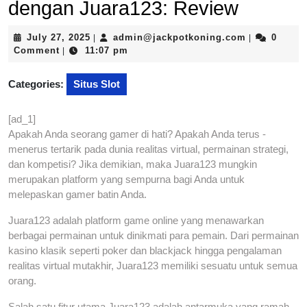
dengan Juara123: Review
July
admin@jack
July 27, 2025
admin@jackpotkoning.com
0
|
|
27,
Comment
11:07 pm
|
2025
Categories:
Situs Slot
[ad_1]
Apakah Anda seorang gamer di hati? Apakah Anda terus -
menerus tertarik pada dunia realitas virtual, permainan strategi,
dan kompetisi? Jika demikian, maka Juara123 mungkin
merupakan platform yang sempurna bagi Anda untuk
melepaskan gamer batin Anda.
Juara123 adalah platform game online yang menawarkan
berbagai permainan untuk dinikmati para pemain. Dari permainan
kasino klasik seperti poker dan blackjack hingga pengalaman
realitas virtual mutakhir, Juara123 memiliki sesuatu untuk semua
orang.
Salah satu fitur utama Juara123 adalah antarmuka yang ramah