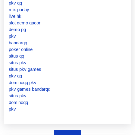
pkv qq
mix parlay
live hk
slot demo gacor
demo pg
pkv
bandarqq
poker online
situs qq
situs pkv
situs pkv games
pkv qq
dominoqq pkv
pkv games bandarqq
situs pkv
dominoqq
pkv