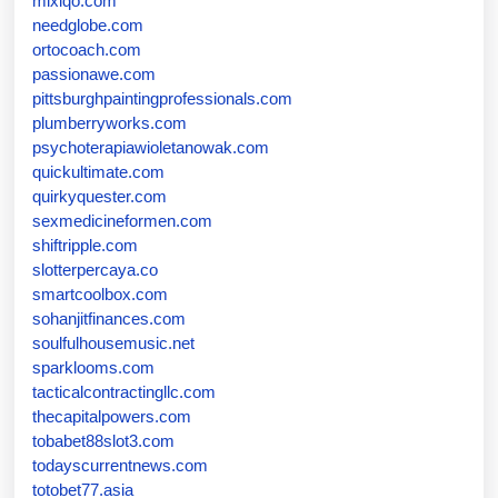
mixiqo.com
needglobe.com
ortocoach.com
passionawe.com
pittsburghpaintingprofessionals.com
plumberryworks.com
psychoterapiawioletanowak.com
quickultimate.com
quirkyquester.com
sexmedicineformen.com
shiftripple.com
slotterpercaya.co
smartcoolbox.com
sohanjitfinances.com
soulfulhousemusic.net
sparklooms.com
tacticalcontractingllc.com
thecapitalpowers.com
tobabet88slot3.com
todayscurrentnews.com
totobet77.asia