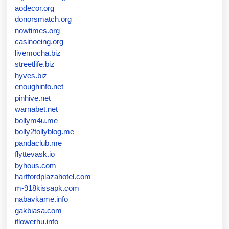
aodecor.org
donorsmatch.org
nowtimes.org
casinoeing.org
livemocha.biz
streetlife.biz
hyves.biz
enoughinfo.net
pinhive.net
warnabet.net
bollym4u.me
bolly2tollyblog.me
pandaclub.me
flyttevask.io
byhous.com
hartfordplazahotel.com
m-918kissapk.com
nabavkame.info
gakbiasa.com
iflowerhu.info