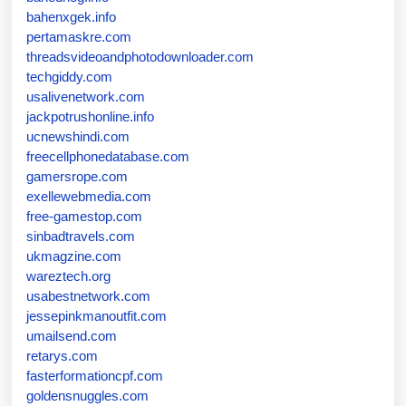
bahenxgek.info
pertamaskre.com
threadsvideoandphotodownloader.com
techgiddy.com
usalivenetwork.com
jackpotrushonline.info
ucnewshindi.com
freecellphonedatabase.com
gamersrope.com
exellewebmedia.com
free-gamestop.com
sinbadtravels.com
ukmagzine.com
wareztech.org
usabestnetwork.com
jessepinkmanoutfit.com
umailsend.com
retarys.com
fasterformationcpf.com
goldensnuggles.com