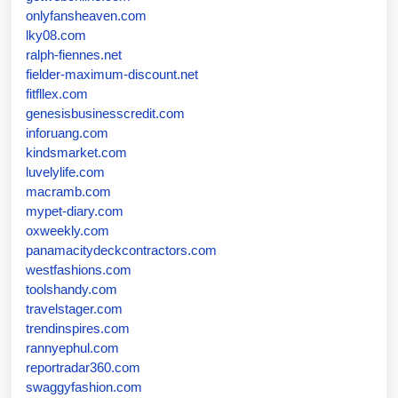
onlyfansheaven.com
lky08.com
ralph-fiennes.net
fielder-maximum-discount.net
fitfllex.com
genesisbusinesscredit.com
inforuang.com
kindsmarket.com
luvelylife.com
macramb.com
mypet-diary.com
oxweekly.com
panamacitydeckcontractors.com
westfashions.com
toolshandy.com
travelstager.com
trendinspires.com
rannyephul.com
reportradar360.com
swaggyfashion.com