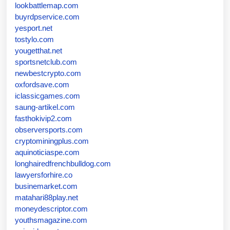
lookbattlemap.com
buyrdpservice.com
yesport.net
tostylo.com
yougetthat.net
sportsnetclub.com
newbestcrypto.com
oxfordsave.com
iclassicgames.com
saung-artikel.com
fasthokivip2.com
observersports.com
cryptominingplus.com
aquinoticiaspe.com
longhairedfrenchbulldog.com
lawyersforhire.co
businemarket.com
matahari88play.net
moneydescriptor.com
youthsmagazine.com