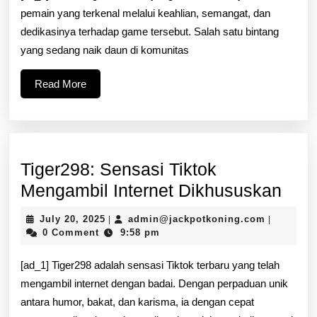
Komunita
pemain yang terkenal melalui keahlian, semangat, dan
Game
dedikasinya terhadap game tersebut. Salah satu bintang
yang sedang naik daun di komunitas
Online
Read
Read More
More
Tiger298: Sensasi Tiktok
Tige
Mengambil Internet Dikhususkan
Sen
July
admin@ja
July 20, 2025
admin@jackpotkoning.com
|
|
Tikt
20,
0 Comment
9:58 pm
2025
Men
[ad_1] Tiger298 adalah sensasi Tiktok terbaru yang telah
Inte
mengambil internet dengan badai. Dengan perpaduan unik
Dik
antara humor, bakat, dan karisma, ia dengan cepat