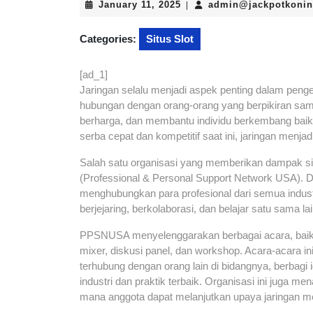
January
January 11, 2025
admin@jackpotkoni
|
11,
2025
Categories:
Situs Slot
[ad_1]
Jaringan selalu menjadi aspek penting dalam pen
hubungan dengan orang-orang yang berpikiran s
berharga, dan membantu individu berkembang baik 
serba cepat dan kompetitif saat ini, jaringan menjad
Salah satu organisasi yang memberikan dampak s
(Professional & Personal Support Network USA). 
menghubungkan para profesional dari semua indust
berjejaring, berkolaborasi, dan belajar satu sama lai
PPSNUSA menyelenggarakan berbagai acara, baik 
mixer, diskusi panel, dan workshop. Acara-acara i
terhubung dengan orang lain di bidangnya, berbag
industri dan praktik terbaik. Organisasi ini juga m
mana anggota dapat melanjutkan upaya jaringan me