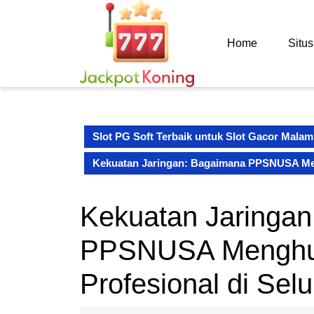
Skip
to
content
Home
Situs
Skip
to
content
Slot PG Soft Terbaik untuk Slot Gacor Malam
Kekuatan Jaringan: Bagaimana PPSNUSA Men
Kekuatan Jaringa
PPSNUSA Menghu
Profesional di Sel