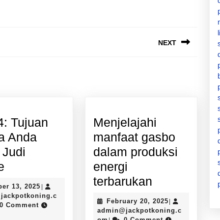
NEXT
Next
post:
4: Tujuan
Menjelajahi
a Anda
manfaat gasbo
 Judi
dalam produksi
iBet44:
e
energi
Tujuan
Menjelajahi
terbarukan
October
ber 13, 2025
|
Utama
manfaat
13,
jackpotkoning.c
February
February 20, 2025
|
n@jackpotkoning.com
2025
0 Comment
Anda
gasbo
20,
admin@jackpotkoning.c
admin@jackpotkoning.com
2025
om
0 Comment
|