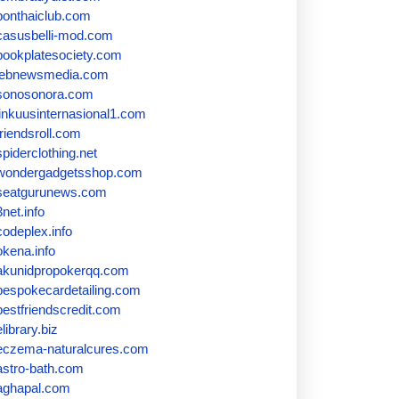
bonthaiclub.com
casusbelli-mod.com
bookplatesociety.com
lebnewsmedia.com
sonosonora.com
linkuusinternasional1.com
friendsroll.com
spiderclothing.net
wondergadgetsshop.com
seatgurunews.com
3net.info
codeplex.info
okena.info
akunidpropokerqq.com
bespokecardetailing.com
bestfriendscredit.com
elibrary.biz
eczema-naturalcures.com
astro-bath.com
aghapal.com