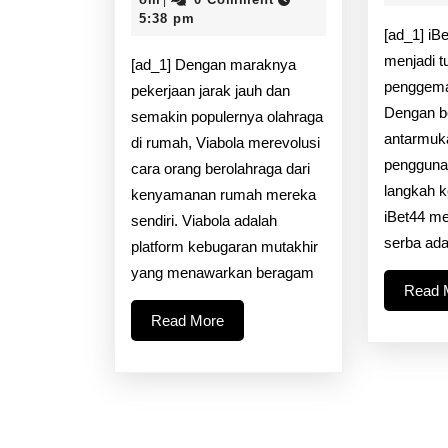
Latihan
5:38 pm
Di
[ad_1] iB
menjadi t
[ad_1] Dengan maraknya
Rumah
penggemar
pekerjaan jarak jauh dan
Dengan b
semakin populernya olahraga
antarmuk
di rumah, Viabola merevolusi
pengguna
cara orang berolahraga dari
langkah k
kenyamanan rumah mereka
iBet44 m
sendiri. Viabola adalah
serba ad
platform kebugaran mutakhir
yang menawarkan beragam
Read 
Read
Read More
More