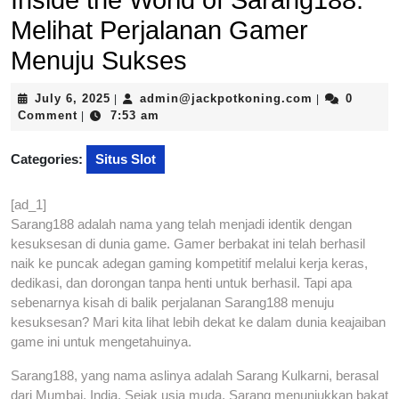
Inside the World of Sarang188:
Melihat Perjalanan Gamer
Menuju Sukses
July
admin@jackp
July 6, 2025
admin@jackpotkoning.com
0
|
|
6,
Comment
7:53 am
|
2025
Categories:
Situs Slot
[ad_1]
Sarang188 adalah nama yang telah menjadi identik dengan
kesuksesan di dunia game. Gamer berbakat ini telah berhasil
naik ke puncak adegan gaming kompetitif melalui kerja keras,
dedikasi, dan dorongan tanpa henti untuk berhasil. Tapi apa
sebenarnya kisah di balik perjalanan Sarang188 menuju
kesuksesan? Mari kita lihat lebih dekat ke dalam dunia keajaiban
game ini untuk mengetahuinya.
Sarang188, yang nama aslinya adalah Sarang Kulkarni, berasal
dari Mumbai, India. Sejak usia muda, Sarang menunjukkan bakat