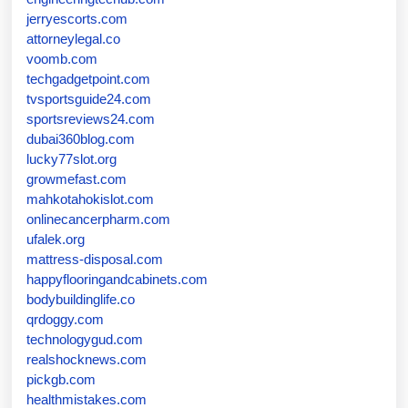
jerryescorts.com
attorneylegal.co
voomb.com
techgadgetpoint.com
tvsportsguide24.com
sportsreviews24.com
dubai360blog.com
lucky77slot.org
growmefast.com
mahkotahokislot.com
onlinecancerpharm.com
ufalek.org
mattress-disposal.com
happyflooringandcabinets.com
bodybuildinglife.co
qrdoggy.com
technologygud.com
realshocknews.com
pickgb.com
healthmistakes.com