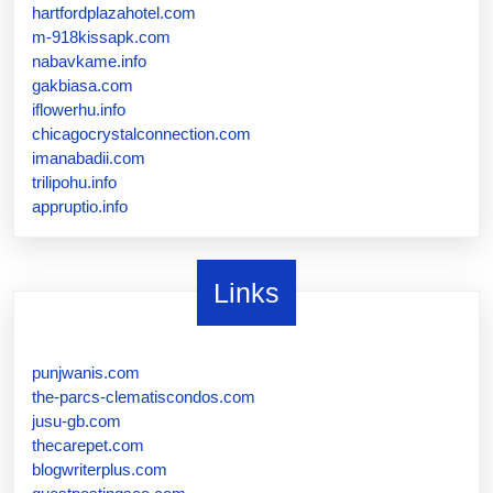
hartfordplazahotel.com
m-918kissapk.com
nabavkame.info
gakbiasa.com
iflowerhu.info
chicagocrystalconnection.com
imanabadii.com
trilipohu.info
appruptio.info
Links
punjwanis.com
the-parcs-clematiscondos.com
jusu-gb.com
thecarepet.com
blogwriterplus.com