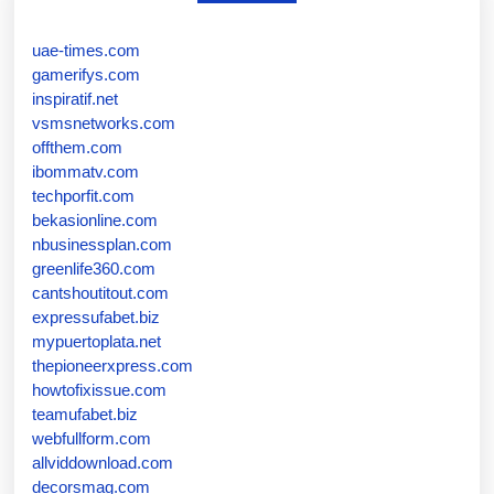
uae-times.com
gamerifys.com
inspiratif.net
vsmsnetworks.com
offthem.com
ibommatv.com
techporfit.com
bekasionline.com
nbusinessplan.com
greenlife360.com
cantshoutitout.com
expressufabet.biz
mypuertoplata.net
thepioneerxpress.com
howtofixissue.com
teamufabet.biz
webfullform.com
allviddownload.com
decorsmag.com