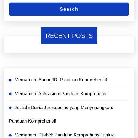
Search
RECENT POSTS
Memahami Saung4D: Panduan Komprehensif
Memahami Ahlicasino: Panduan Komprehensif
Jelajahi Dunia Juruscasino yang Menyenangkan:
Panduan Komprehensif
Memahami Plisbet: Panduan Komprehensif untuk