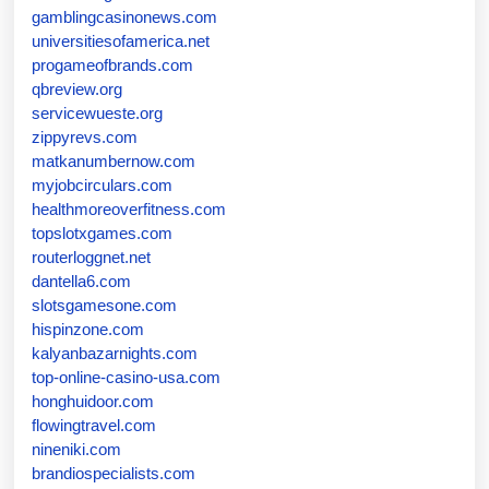
gamblingcasinonews.com
universitiesofamerica.net
progameofbrands.com
qbreview.org
servicewueste.org
zippyrevs.com
matkanumbernow.com
myjobcirculars.com
healthmoreoverfitness.com
topslotxgames.com
routerloggnet.net
dantella6.com
slotsgamesone.com
hispinzone.com
kalyanbazarnights.com
top-online-casino-usa.com
honghuidoor.com
flowingtravel.com
nineniki.com
brandiospecialists.com