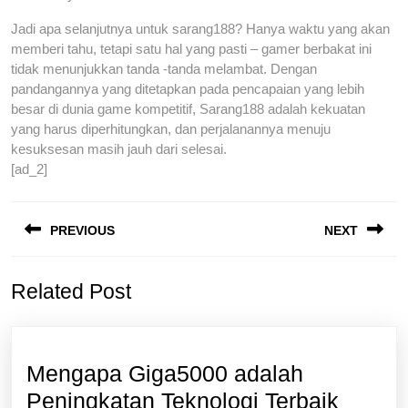
Jadi apa selanjutnya untuk sarang188? Hanya waktu yang akan
memberi tahu, tetapi satu hal yang pasti – gamer berbakat ini
tidak menunjukkan tanda -tanda melambat. Dengan
pandangannya yang ditetapkan pada pencapaian yang lebih
besar di dunia game kompetitif, Sarang188 adalah kekuatan
yang harus diperhitungkan, dan perjalanannya menuju
kesuksesan masih jauh dari selesai.
[ad_2]
Post
PREVIOUS
NEXT
navigation
Previous
Next
Related Post
post:
post:
Mengapa Giga5000 adalah
Peningkatan Teknologi Terbaik