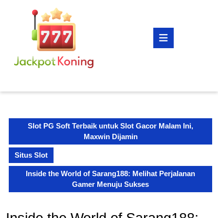
Skip
to
content
Open
Skip
Button
to
content
Slot PG Soft Terbaik untuk Slot Gacor Malam Ini,
Maxwin Dijamin
Situs Slot
Inside the World of Sarang188: Melihat Perjalanan
Gamer Menuju Sukses