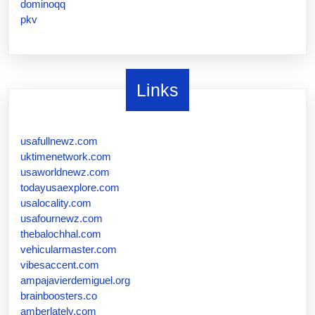
dominoqq
pkv
Links
usafullnewz.com
uktimenetwork.com
usaworldnewz.com
todayusaexplore.com
usalocality.com
usafournewz.com
thebalochhal.com
vehicularmaster.com
vibesaccent.com
ampajavierdemiguel.org
brainboosters.co
amberlately.com