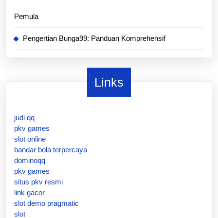
Pemula
Pengertian Bunga99: Panduan Komprehensif
Links
judi qq
pkv games
slot online
bandar bola terpercaya
dominoqq
pkv games
situs pkv resmi
link gacor
slot demo pragmatic
slot