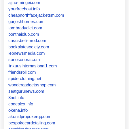
ajino-mingei.com
yourfreehost.info
cheapnorthfacejacketsm.com
gurjoshhomes.com
tombradydiet.com
bonthaiclub.com
casusbelli-mod.com
bookplatesociety.com
lebnewsmedia.com
sonosonora.com
linkuusinternasional1.com
friendsroll.com
spiderclothing.net
wondergadgetsshop.com
seatgurunews.com
3net.info
codeplex.info
okena.info
akunidpropokerqq.com
bespokecardetailing.com