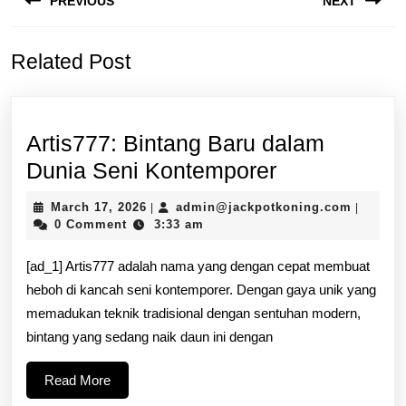
PREVIOUS
NEXT
navigation
Previous
Next
Related Post
post:
post:
Artis777: Bintang Baru dalam
Artis777:
Dunia Seni Kontemporer
Bintang
March
admin@j
March 17, 2026
admin@jackpotkoning.com
|
|
Baru
17,
0 Comment
3:33 am
2026
dalam
[ad_1] Artis777 adalah nama yang dengan cepat membuat
Dunia
heboh di kancah seni kontemporer. Dengan gaya unik yang
Seni
memadukan teknik tradisional dengan sentuhan modern,
Kontempore
bintang yang sedang naik daun ini dengan
Read
Read More
More