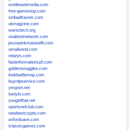
exellewebmedia.com
free-gamestop.com
sinbadtravels.com
ukmagzine.com
wareztech.org
usabestnetwork.com
jessepinkmanoutfit.com
umailsend.com
retarys.com
fasterformationcpf.com
goldensnuggles.com
lookbattlemap.com
buyrdpservice.com
yesport.net
tostylo.com
yougetthat.net
sportsnetclub.com
newbestcrypto.com
oxfordsave.com
iclassicgames.com