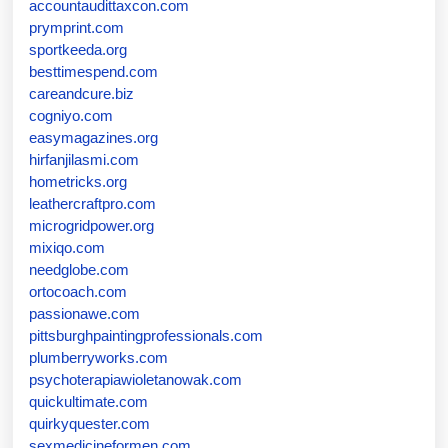
accountaudittaxcon.com
prymprint.com
sportkeeda.org
besttimespend.com
careandcure.biz
cogniyo.com
easymagazines.org
hirfanjilasmi.com
hometricks.org
leathercraftpro.com
microgridpower.org
mixiqo.com
needglobe.com
ortocoach.com
passionawe.com
pittsburghpaintingprofessionals.com
plumberryworks.com
psychoterapiawioletanowak.com
quickultimate.com
quirkyquester.com
sexmedicineformen.com