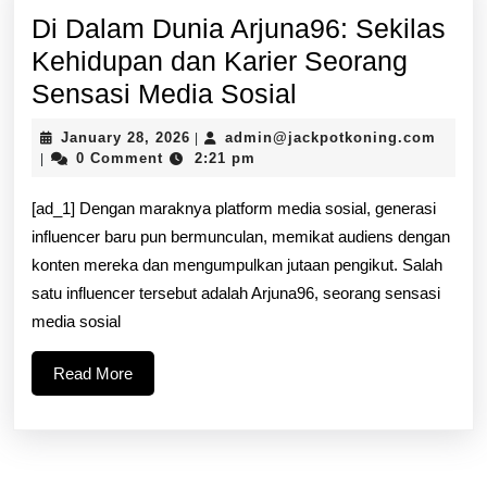
Di Dalam Dunia Arjuna96: Sekilas
Kehidupan dan Karier Seorang
Di
Sensasi Media Sosial
Dalam
January
admin
January 28, 2026
admin@jackpotkoning.com
|
Dunia
28,
0 Comment
2:21 pm
|
2026
Arjuna96:
[ad_1] Dengan maraknya platform media sosial, generasi
Sekilas
influencer baru pun bermunculan, memikat audiens dengan
Kehidupan
konten mereka dan mengumpulkan jutaan pengikut. Salah
dan
satu influencer tersebut adalah Arjuna96, seorang sensasi
Karier
media sosial
Seorang
Read
Read More
Sensasi
More
Media
Sosial