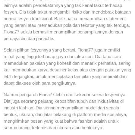
lainnya adalah pendekatannya yang tak kenal takut terhadap
fesyen. Dia tidak takut mengambil risiko dan mendobrak batasan
norma fesyen tradisional. Baik saat ia menampilkan statement
yang berani atau memadukan pola dan tekstur yang tak terduga,
Fiona77 selalu berhasil menampilkan penampilannya dengan
percaya diri dan panache.
Selain pilihan fesyennya yang berani, Fiona77 juga memiliki
minat yang tinggi terhadap gaya dan aksesori. Dia tahu cara
memadukan pakaian yang kohesif dan menarik perhatian, sering
kali memadukan karya desainer kelas atas dengan pakaian yang
lebih terjangkau untuk menciptakan tampilan yang aspiratif dan
dapat diakses oleh para pengikutnya.
Namun pengaruh Fiona77 lebih dari sekedar selera fesyennya.
Dia juga seorang pejuang kepositifan tubuh dan inklusivitas di
industri fashion. Dia sering menampilkan model dari segala
bentuk, ukuran, dan latar belakang di platform media sosialnya,
mengirimkan pesan yang kuat bahwa fashion adalah untuk
semua orang, terlepas dari ukuran atau bentuknya.