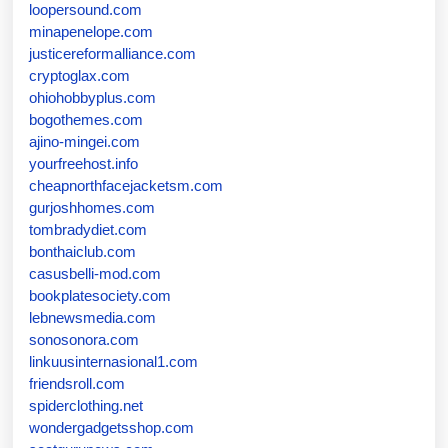
loopersound.com
minapenelope.com
justicereformalliance.com
cryptoglax.com
ohiohobbyplus.com
bogothemes.com
ajino-mingei.com
yourfreehost.info
cheapnorthfacejacketsm.com
gurjoshhomes.com
tombradydiet.com
bonthaiclub.com
casusbelli-mod.com
bookplatesociety.com
lebnewsmedia.com
sonosonora.com
linkuusinternasional1.com
friendsroll.com
spiderclothing.net
wondergadgetsshop.com