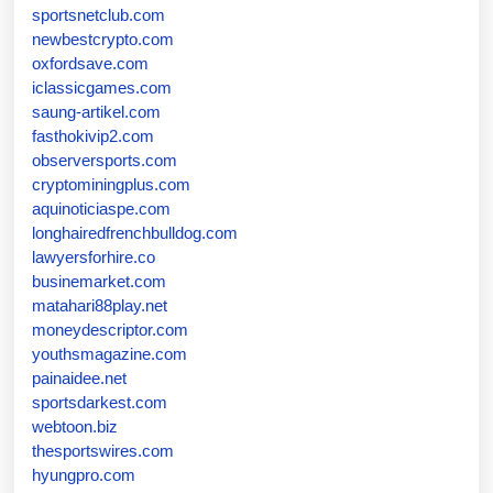
sportsnetclub.com
newbestcrypto.com
oxfordsave.com
iclassicgames.com
saung-artikel.com
fasthokivip2.com
observersports.com
cryptominingplus.com
aquinoticiaspe.com
longhairedfrenchbulldog.com
lawyersforhire.co
businemarket.com
matahari88play.net
moneydescriptor.com
youthsmagazine.com
painaidee.net
sportsdarkest.com
webtoon.biz
thesportswires.com
hyungpro.com