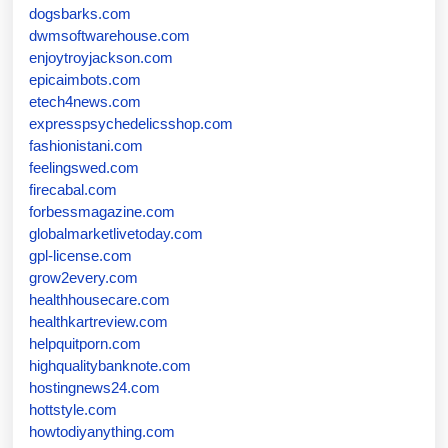
dogsbarks.com
dwmsoftwarehouse.com
enjoytroyjackson.com
epicaimbots.com
etech4news.com
expresspsychedelicsshop.com
fashionistani.com
feelingswed.com
firecabal.com
forbessmagazine.com
globalmarketlivetoday.com
gpl-license.com
grow2every.com
healthhousecare.com
healthkartreview.com
helpquitporn.com
highqualitybanknote.com
hostingnews24.com
hottstyle.com
howtodiyanything.com