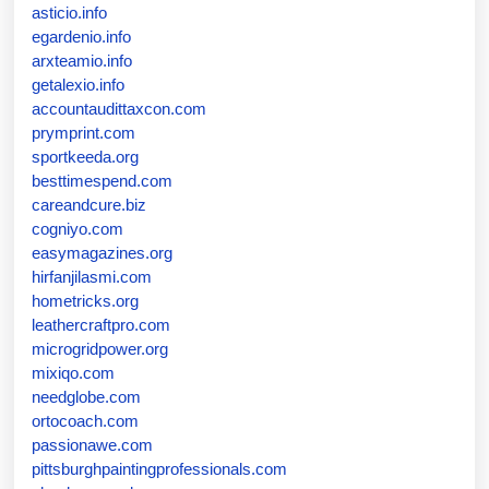
asticio.info
egardenio.info
arxteamio.info
getalexio.info
accountaudittaxcon.com
prymprint.com
sportkeeda.org
besttimespend.com
careandcure.biz
cogniyo.com
easymagazines.org
hirfanjilasmi.com
hometricks.org
leathercraftpro.com
microgridpower.org
mixiqo.com
needglobe.com
ortocoach.com
passionawe.com
pittsburghpaintingprofessionals.com