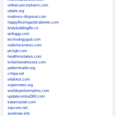
onlinecancerpharm.com
ufalek.org
mattress-disposal.com
happyflooringandcabinets.com
bodybuildinglife.co
qrdoggy.com
technologygud.com
realshocknews.com
pickgb.com
healthmistakes.com
ksfashiondresses.com
patterntrader.org
cnhpa.net
sitalotus.com
supernotes.org
worldsportsempires.com
updatecentral360.com
katamastah.com
zqscore.net
aseleraio.info