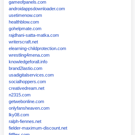
gameofpanels.com
androidappsdownloader.com
usetimenow.com
healthblow.com
gohelpmate.com
rajdhani-satta-matka.com
writerscraft.net
elearning-childprotection.com
wrestling4mena.com
knowledgeforall.info
brand2lastio.com
usadigitalservices.com
socialhoppers.com
creativedream.net
n2315.com
getwebonline.com
onlyfansheaven.com
lky08.com
ralph-fiennes.net
fielder-maximum-discount.net
fitfllex.com