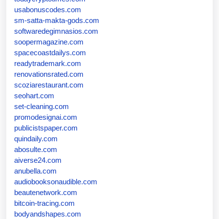
usabonuscodes.com
sm-satta-makta-gods.com
softwaredegimnasios.com
soopermagazine.com
spacecoastdailys.com
readytrademark.com
renovationsrated.com
scoziarestaurant.com
seohart.com
set-cleaning.com
promodesignai.com
publicistspaper.com
quindaily.com
abosulte.com
aiverse24.com
anubella.com
audiobooksonaudible.com
beautenetwork.com
bitcoin-tracing.com
bodyandshapes.com