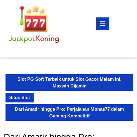
Skip
to
content
Open
Skip
Button
to
content
Slot PG Soft Terbaik untuk Slot Gacor Malam Ini,
Maxwin Dijamin
Situs Slot
Dari Amatir hingga Pro: Perjalanan Monas77 dalam
Gaming Kompetitif