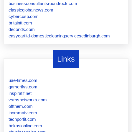
businessconsultantsroundrock.com
classicglobalnews.com
cybercusp.com
britaintt.com
deconds.com
easycartltd-domesticcleaningservicesedinburgh.com
Links
uae-times.com
gamerifys.com
inspiratif.net
vsmsnetworks.com
offthem.com
ibommatv.com
techporfit.com
bekasionline.com