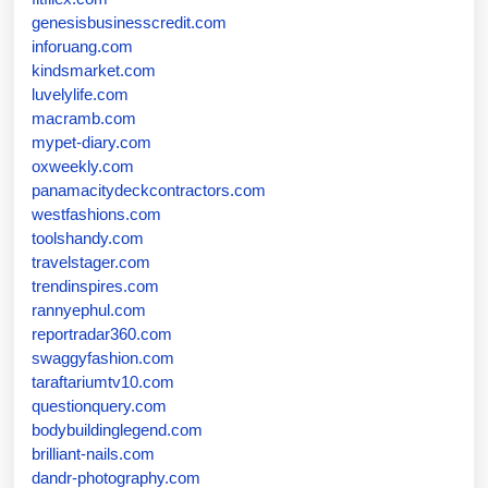
genesisbusinesscredit.com
inforuang.com
kindsmarket.com
luvelylife.com
macramb.com
mypet-diary.com
oxweekly.com
panamacitydeckcontractors.com
westfashions.com
toolshandy.com
travelstager.com
trendinspires.com
rannyephul.com
reportradar360.com
swaggyfashion.com
taraftariumtv10.com
questionquery.com
bodybuildinglegend.com
brilliant-nails.com
dandr-photography.com