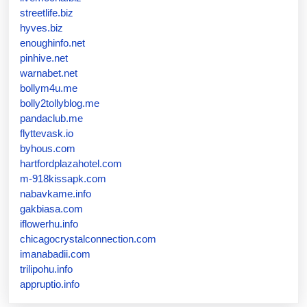
streetlife.biz
hyves.biz
enoughinfo.net
pinhive.net
warnabet.net
bollym4u.me
bolly2tollyblog.me
pandaclub.me
flyttevask.io
byhous.com
hartfordplazahotel.com
m-918kissapk.com
nabavkame.info
gakbiasa.com
iflowerhu.info
chicagocrystalconnection.com
imanabadii.com
trilipohu.info
appruptio.info