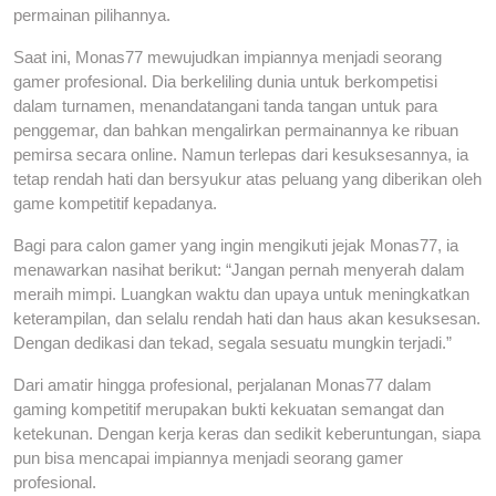
permainan pilihannya.
Saat ini, Monas77 mewujudkan impiannya menjadi seorang
gamer profesional. Dia berkeliling dunia untuk berkompetisi
dalam turnamen, menandatangani tanda tangan untuk para
penggemar, dan bahkan mengalirkan permainannya ke ribuan
pemirsa secara online. Namun terlepas dari kesuksesannya, ia
tetap rendah hati dan bersyukur atas peluang yang diberikan oleh
game kompetitif kepadanya.
Bagi para calon gamer yang ingin mengikuti jejak Monas77, ia
menawarkan nasihat berikut: “Jangan pernah menyerah dalam
meraih mimpi. Luangkan waktu dan upaya untuk meningkatkan
keterampilan, dan selalu rendah hati dan haus akan kesuksesan.
Dengan dedikasi dan tekad, segala sesuatu mungkin terjadi.”
Dari amatir hingga profesional, perjalanan Monas77 dalam
gaming kompetitif merupakan bukti kekuatan semangat dan
ketekunan. Dengan kerja keras dan sedikit keberuntungan, siapa
pun bisa mencapai impiannya menjadi seorang gamer
profesional.