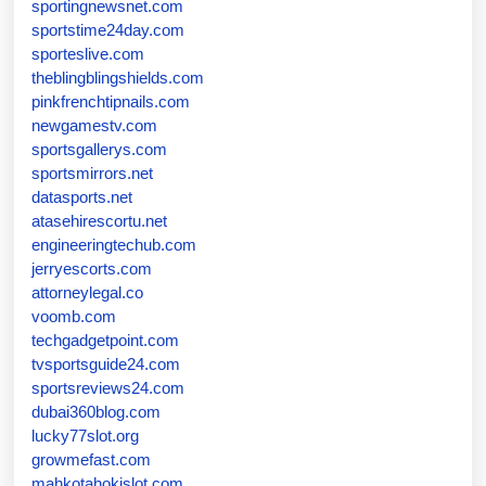
sportingnewsnet.com
sportstime24day.com
sporteslive.com
theblingblingshields.com
pinkfrenchtipnails.com
newgamestv.com
sportsgallerys.com
sportsmirrors.net
datasports.net
atasehirescortu.net
engineeringtechub.com
jerryescorts.com
attorneylegal.co
voomb.com
techgadgetpoint.com
tvsportsguide24.com
sportsreviews24.com
dubai360blog.com
lucky77slot.org
growmefast.com
mahkotahokislot.com