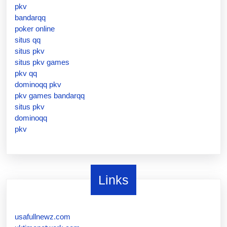
pkv
bandarqq
poker online
situs qq
situs pkv
situs pkv games
pkv qq
dominoqq pkv
pkv games bandarqq
situs pkv
dominoqq
pkv
Links
usafullnewz.com