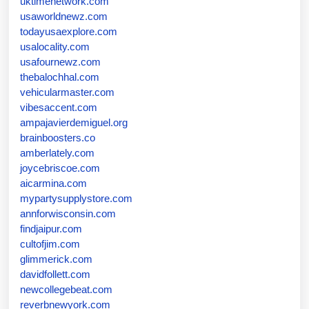
uktimenetwork.com
usaworldnewz.com
todayusaexplore.com
usalocality.com
usafournewz.com
thebalochhal.com
vehicularmaster.com
vibesaccent.com
ampajavierdemiguel.org
brainboosters.co
amberlately.com
joycebriscoe.com
aicarmina.com
mypartysupplystore.com
annforwisconsin.com
findjaipur.com
cultofjim.com
glimmerick.com
davidfollett.com
newcollegebeat.com
reverbnewyork.com