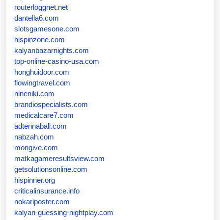
routerloggnet.net
dantella6.com
slotsgamesone.com
hispinzone.com
kalyanbazarnights.com
top-online-casino-usa.com
honghuidoor.com
flowingtravel.com
nineniki.com
brandiospecialists.com
medicalcare7.com
adtennaball.com
nabzah.com
mongive.com
matkagameresultsview.com
getsolutionsonline.com
hispinner.org
criticalinsurance.info
nokariposter.com
kalyan-guessing-nightplay.com