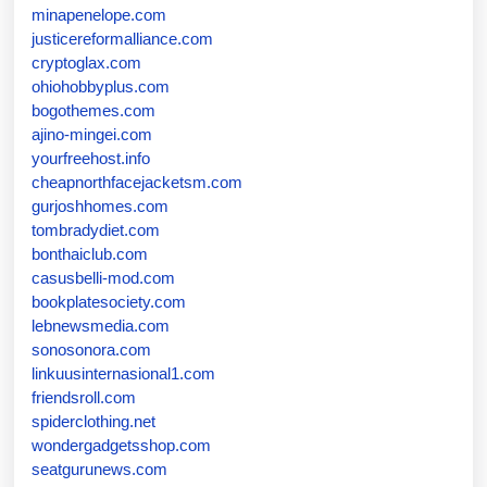
minapenelope.com
justicereformalliance.com
cryptoglax.com
ohiohobbyplus.com
bogothemes.com
ajino-mingei.com
yourfreehost.info
cheapnorthfacejacketsm.com
gurjoshhomes.com
tombradydiet.com
bonthaiclub.com
casusbelli-mod.com
bookplatesociety.com
lebnewsmedia.com
sonosonora.com
linkuusinternasional1.com
friendsroll.com
spiderclothing.net
wondergadgetsshop.com
seatgurunews.com