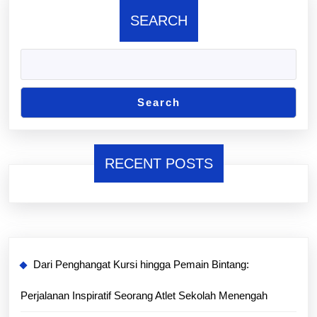
SEARCH
Search
RECENT POSTS
Dari Penghangat Kursi hingga Pemain Bintang:
Perjalanan Inspiratif Seorang Atlet Sekolah Menengah