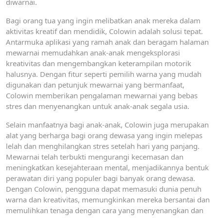
diwarnai.
Bagi orang tua yang ingin melibatkan anak mereka dalam
aktivitas kreatif dan mendidik, Colowin adalah solusi tepat.
Antarmuka aplikasi yang ramah anak dan beragam halaman
mewarnai memudahkan anak-anak mengeksplorasi
kreativitas dan mengembangkan keterampilan motorik
halusnya. Dengan fitur seperti pemilih warna yang mudah
digunakan dan petunjuk mewarnai yang bermanfaat,
Colowin memberikan pengalaman mewarnai yang bebas
stres dan menyenangkan untuk anak-anak segala usia.
Selain manfaatnya bagi anak-anak, Colowin juga merupakan
alat yang berharga bagi orang dewasa yang ingin melepas
lelah dan menghilangkan stres setelah hari yang panjang.
Mewarnai telah terbukti mengurangi kecemasan dan
meningkatkan kesejahteraan mental, menjadikannya bentuk
perawatan diri yang populer bagi banyak orang dewasa.
Dengan Colowin, pengguna dapat memasuki dunia penuh
warna dan kreativitas, memungkinkan mereka bersantai dan
memulihkan tenaga dengan cara yang menyenangkan dan