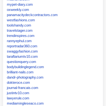
mypet-diary.com
oxweekly.com
panamacitydeckcontractors.com
westfashions.com
toolshandy.com
travelstager.com
trendinspires.com
rannyephul.com
reportradar360.com
swaggyfashion.com
taraftariumtv10.com
questionquery.com
bodybuildinglegend.com
brilliant-nails.com
dandr-photography.com
dokteroce.com
journal-francais.com
justintv10.com
lawyerule.com
mediamingleseaco.com