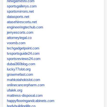
newgamestv.com
sportsgallerys.com
sportsmirrors.net
datasports.net
atasehirescortu.net
engineeringtechub.com
jerryescorts.com
attorneylegal.co
voomb.com
techgadgetpoint.com
tvsportsguide24.com
sportsreviews24.com
dubai360blog.com
lucky77slot.org
growmefast.com
mahkotahokislot.com
onlinecancerpharm.com
ufalek.org
mattress-disposal.com
happyflooringandcabinets.com
bodybuildinglife.co