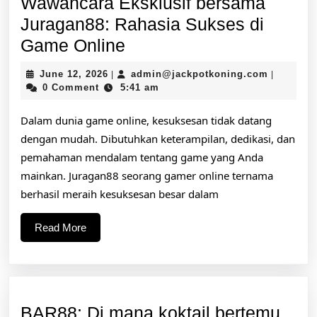
Wawancara Eksklusif bersama
Juragan88: Rahasia Sukses di
Wawancara
Game Online
Eksklusif
June
admin@ja
June 12, 2026
admin@jackpotkoning.com
|
|
bersama
12,
0 Comment
5:41 am
2026
Juragan88:
Dalam dunia game online, kesuksesan tidak datang
Rahasia
dengan mudah. Dibutuhkan keterampilan, dedikasi, dan
Sukses
pemahaman mendalam tentang game yang Anda
di
mainkan. Juragan88 seorang gamer online ternama
Game
berhasil meraih kesuksesan besar dalam
Online
Read
Read More
More
BAR88: Di mana koktail bertemu