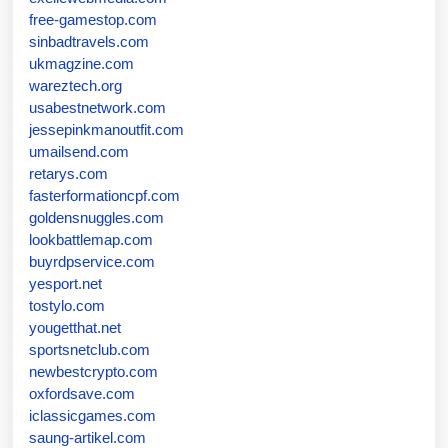
free-gamestop.com
sinbadtravels.com
ukmagzine.com
wareztech.org
usabestnetwork.com
jessepinkmanoutfit.com
umailsend.com
retarys.com
fasterformationcpf.com
goldensnuggles.com
lookbattlemap.com
buyrdpservice.com
yesport.net
tostylo.com
yougetthat.net
sportsnetclub.com
newbestcrypto.com
oxfordsave.com
iclassicgames.com
saung-artikel.com