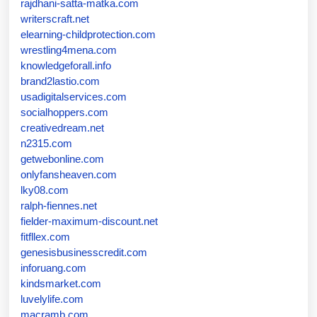
rajdhani-satta-matka.com
writerscraft.net
elearning-childprotection.com
wrestling4mena.com
knowledgeforall.info
brand2lastio.com
usadigitalservices.com
socialhoppers.com
creativedream.net
n2315.com
getwebonline.com
onlyfansheaven.com
lky08.com
ralph-fiennes.net
fielder-maximum-discount.net
fitfllex.com
genesisbusinesscredit.com
inforuang.com
kindsmarket.com
luvelylife.com
macramb.com