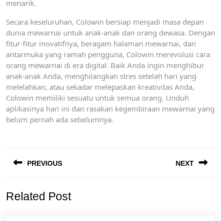
menarik.
Secara keseluruhan, Colowin bersiap menjadi masa depan
dunia mewarnai untuk anak-anak dan orang dewasa. Dengan
fitur-fitur inovatifnya, beragam halaman mewarnai, dan
antarmuka yang ramah pengguna, Colowin merevolusi cara
orang mewarnai di era digital. Baik Anda ingin menghibur
anak-anak Anda, menghilangkan stres setelah hari yang
melelahkan, atau sekadar melepaskan kreativitas Anda,
Colowin memiliki sesuatu untuk semua orang. Unduh
aplikasinya hari ini dan rasakan kegembiraan mewarnai yang
belum pernah ada sebelumnya.
Post
PREVIOUS
NEXT
navigation
Previous
Next
Related Post
post:
post: