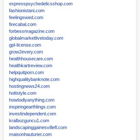
expresspsychedelicsshop.com
fashionistani.com
feelingswed.com
firecabal.com
forbessmagazine.com
globalmarketlivetoday.com
gpl-license.com
grow2every.com
healthhousecare.com
healthkartreview.com
helpquitporn.com
highqualitybanknote.com
hostingnews24.com
hottstyle.com
howtodiyanything.com
inspiringearthlings.com
investindependent.com
kralbozguncu1.com
landscapinggainesvillefl.com
maisonhauturier.com