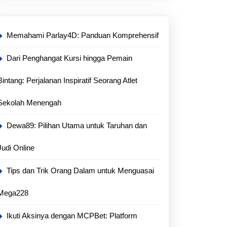
Memahami Parlay4D: Panduan Komprehensif
Dari Penghangat Kursi hingga Pemain
Bintang: Perjalanan Inspiratif Seorang Atlet
Sekolah Menengah
Dewa89: Pilihan Utama untuk Taruhan dan
Judi Online
Tips dan Trik Orang Dalam untuk Menguasai
Mega228
Ikuti Aksinya dengan MCPBet: Platform