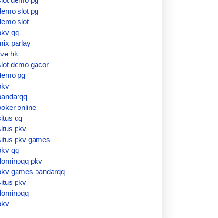
slot demo pg
demo slot pg
demo slot
pkv qq
mix parlay
live hk
slot demo gacor
demo pg
gkap
pkv
bandarqq
a:
poker online
situs qq
situs pkv
situs pkv games
pkv qq
dominoqq pkv
pkv games bandarqq
situs pkv
dominoqq
pkv
is