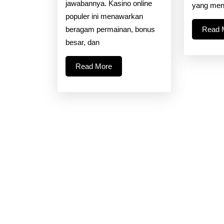
jawabannya. Kasino online
yang men
populer ini menawarkan
beragam permainan, bonus
Read 
besar, dan
Read
Read More
More