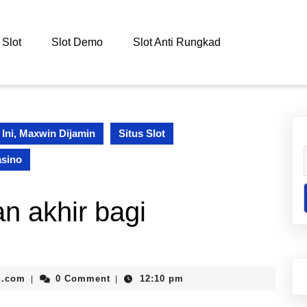
 Slot
Slot Demo
Slot Anti Rungkad
 Ini, Maxwin Dijamin
Situs Slot
asino
n akhir bagi
admin@jackpotkoning.com
g.com
0 Comment
12:10 pm
|
|