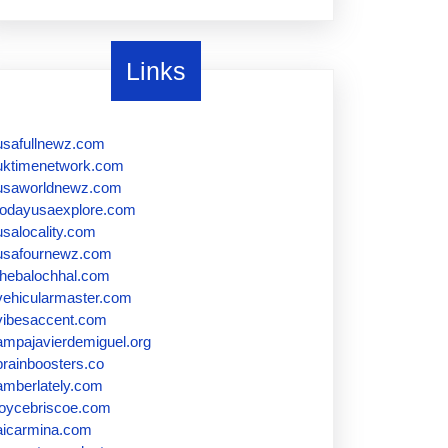
Links
usafullnewz.com
uktimenetwork.com
usaworldnewz.com
todayusaexplore.com
usalocality.com
usafournewz.com
thebalochhal.com
vehicularmaster.com
vibesaccent.com
ampajavierdemiguel.org
brainboosters.co
amberlately.com
joycebriscoe.com
aicarmina.com