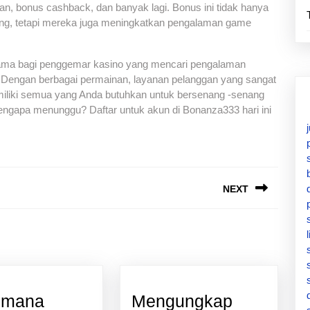
, bonus cashback, dan banyak lagi. Bonus ini tidak hanya
ng, tetapi mereka juga meningkatkan pengalaman game
tama bagi penggemar kasino yang mencari pengalaman
 Dengan berbagai permainan, layanan pelanggan yang sangat
iliki semua yang Anda butuhkan untuk bersenang -senang
engapa menunggu? Daftar untuk akun di Bonanza333 hari ini
NEXT
Next
post:
imana
Mengungkap