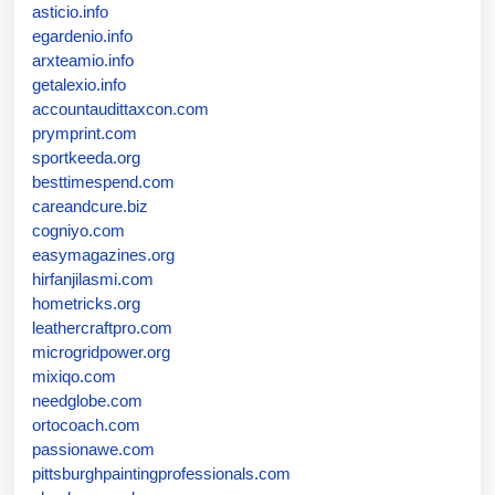
asticio.info
egardenio.info
arxteamio.info
getalexio.info
accountaudittaxcon.com
prymprint.com
sportkeeda.org
besttimespend.com
careandcure.biz
cogniyo.com
easymagazines.org
hirfanjilasmi.com
hometricks.org
leathercraftpro.com
microgridpower.org
mixiqo.com
needglobe.com
ortocoach.com
passionawe.com
pittsburghpaintingprofessionals.com