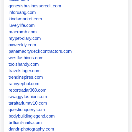
genesisbusinesscredit.com
inforuang.com
kindsmarket.com
luvelylife.com
macramb.com
mypet-diary.com
oxweekly.com
panamacitydeckcontractors.com
westfashions.com
toolshandy.com
travelstager.com
trendinspires.com
rannyephul.com
reportradar360.com
swaggyfashion.com
taraftariumtv10.com
questionquery.com
bodybuildinglegend.com
brilliant-nails.com
dandr-photography.com