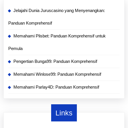
Jelajahi Dunia Juruscasino yang Menyenangkan:
Panduan Komprehensif
Memahami Plisbet: Panduan Komprehensif untuk
Pemula
Pengertian Bunga99: Panduan Komprehensif
Memahami Winlose99: Panduan Komprehensif
Memahami Parlay4D: Panduan Komprehensif
Links