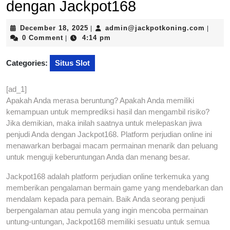
dengan Jackpot168
December
admin
December 18, 2025
admin@jackpotkoning.com
|
|
18,
0 Comment
4:14 pm
|
2025
Categories:
Situs Slot
[ad_1]
Apakah Anda merasa beruntung? Apakah Anda memiliki
kemampuan untuk memprediksi hasil dan mengambil risiko?
Jika demikian, maka inilah saatnya untuk melepaskan jiwa
penjudi Anda dengan Jackpot168. Platform perjudian online ini
menawarkan berbagai macam permainan menarik dan peluang
untuk menguji keberuntungan Anda dan menang besar.
Jackpot168 adalah platform perjudian online terkemuka yang
memberikan pengalaman bermain game yang mendebarkan dan
mendalam kepada para pemain. Baik Anda seorang penjudi
berpengalaman atau pemula yang ingin mencoba permainan
untung-untungan, Jackpot168 memiliki sesuatu untuk semua