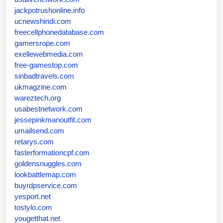
jackpotrushonline.info
ucnewshindi.com
freecellphonedatabase.com
gamersrope.com
exellewebmedia.com
free-gamestop.com
sinbadtravels.com
ukmagzine.com
wareztech.org
usabestnetwork.com
jessepinkmanoutfit.com
umailsend.com
retarys.com
fasterformationcpf.com
goldensnuggles.com
lookbattlemap.com
buyrdpservice.com
yesport.net
tostylo.com
yougetthat.net