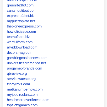
greenlife360.com
cantshoutitout.com
expressufabet.biz
mypuertoplata.net
thepioneerxpress.com
howtofixissue.com
teamufabet.biz
webfullform.com
allviddownload.com
decorsmag.com
gamblingcasinonews.com
universitiesofamerica.net
progameofbrands.com
qbreview.org
servicewueste.org
zippyrevs.com
matkanumbernow.com
myjobcirculars.com
healthmoreoverfitness.com
topslotxgames.com