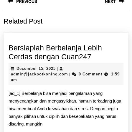
PREVIOUS
NEXT
navigation
Previous
Next
Related Post
post:
post:
Bersiaplah Berbelanja Lebih
Bersiaplah
Cerdas dengan Cuan247
Berbelanja
December
December 15, 2025
|
Lebih
15,
admin@jackpotkoning.com
admin@jackpotkoning.com
0 Comment
1:59
|
2025
am
Cerdas
dengan
[ad_1] Berbelanja bisa menjadi pengalaman yang
Cuan247
menyenangkan dan mengasyikkan, namun terkadang juga
bisa membuat Anda kewalahan dan stres. Dengan begitu
banyak pilihan untuk dipilih dan kesepakatan yang harus
disaring, mungkin