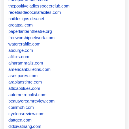
thepositiveladiessoccerclub.com
recetasdecocinafaciles.com
naildesignsidea.net
greatpai.com
paperlanterntheatre.org
freeworshipnetwork.com
watercraftllc.com
abourge.com
afiliixs.com
alharammallz.com
americanbulletins.com
asespares.com
arabianstime.com
atticabblues.com
autometropolist.com
beautycreamreview.com
coinmoh.com
cyclopsreview.com
dattgen.com
didoivatnang.com