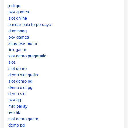
judi qq
pkv games
slot online
bandar bola terpercaya
dominoqq
pkv games
situs pkv resmi
link gacor
slot demo pragmatic
slot
slot demo
demo slot gratis
slot demo pg
demo slot pg
demo slot
pkv qq
mix parlay
live hk
slot demo gacor
demo pg