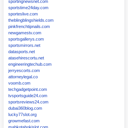
sportingnewsnet.com
sportstime24day.com
sporteslive.com
theblingblingshields.com
pinkfrenchtipnails.com
newgamestv.com
sportsgallerys.com
sportsmirrors.net
datasports.net
atasehirescortu.net
engineeringtechub.com
jerryescorts.com
attorneylegal.co
voomb.com
techgadgetpoint.com
tvsportsguide24.com
sportsreviews24.com
dubai360blog.com
lucky77slot.org
growmefast.com
mahkotahokislot.com