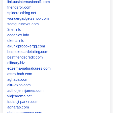
linkuusinternasional1.com
friendsroll.com
spiderclothing.net
wondergadgetsshop.com
seatgurunews.com
3net.info
codeplex.info
okena.info
akunidpropokerqq.com
bespokecardetailing.com
bestfriendscredit.com
elibrary.biz
eczema-naturalcures.com
astro-bath.com
aghapal.com
altu-expo.com
authorjennijames.com
viajearoma.net
tsutsuji-parkin.com
agharab.com
cheapammousa.com