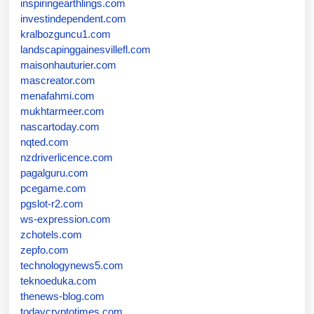
inspiringearthlings.com
investindependent.com
kralbozguncu1.com
landscapinggainesvillefl.com
maisonhauturier.com
mascreator.com
menafahmi.com
mukhtarmeer.com
nascartoday.com
nqted.com
nzdriverlicence.com
pagalguru.com
pcegame.com
pgslot-r2.com
ws-expression.com
zchotels.com
zepfo.com
technologynews5.com
teknoeduka.com
thenews-blog.com
todaycryptotimes.com