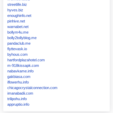
streetlife.biz
hyves.biz
enoughinfo.net
pinhive.net
warnabet.net
bollym4u.me
bolly2tollyblog.me
pandaclub.me
flyttevask.io
byhous.com
hartfordplazahotel.com
m-918kissapk.com
nabavkame.info
gakbiasa.com
iflowerhu.info
chicagocrystalconnection.com
imanabadii.com
trilipohu.info
appruptio.info