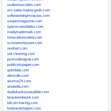
usabonuscodes.com
sm-satta-makta-gods.com
softwaredegimnasios.com
soopermagazine.com
spacecoastdailys.com
readytrademark.com
renovationsrated.com
scoziarestaurant.com
seohart.com
set-cleaning.com
promodesignai.com
publicistspaper.com
quindaily.com
abosulte.com
aiverse24.com
anubella.com
audiobooksonaudible.com
beautenetwork.com
bitcoin-tracing.com
bodyandshapes.com