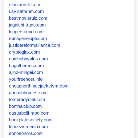
skinmerch.com
usvisaforum.com
bestmovierulz.com
jagalchi-trade.com
loopersound.com
minapenelope.com
justicereformalliance.com
cryptoglax.com
ohiohobbyplus.com
bogothemes.com
ajino-mingei.com
yourfreehost.info
cheapnorthfacejacketsm.com
gurjoshhomes.com
tombradydiet.com
bonthaiclub.com
casusbelli-mod.com
bookplatesociety.com
lebnewsmedia.com
sonosonora.com