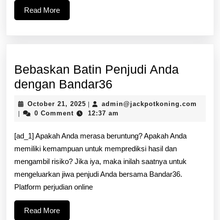
Read
Read More
More
Bebaskan Batin Penjudi Anda
Bebaskan
dengan Bandar36
Batin
October
admin
October 21, 2025
admin@jackpotkoning.com
|
Penjudi
21,
0 Comment
12:37 am
|
2025
Anda
[ad_1] Apakah Anda merasa beruntung? Apakah Anda
dengan
memiliki kemampuan untuk memprediksi hasil dan
Bandar36
mengambil risiko? Jika iya, maka inilah saatnya untuk
mengeluarkan jiwa penjudi Anda bersama Bandar36.
Platform perjudian online
Read
Read More