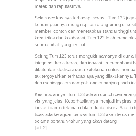
merek dan reputasinya.
Selain dedikasinya terhadap inovasi, Tumi123 ju
kemampuannya menginspirasi orang-orang di seki
memberi contoh dan menetapkan standar tinggi un
kreativitas dan kolaborasi, Tumi123 telah mencipt
semua pihak yang terlibat.
Seiring Tumi123 terus mengukir namanya di dunia bis
integritas, kerja keras, dan inovasi. Ia memaham
dibutuhkan dedikasi serta ketekunan untuk memb
tak tergoyahkan terhadap apa yang dilakukannya, 
dan meninggalkan dampak jangka panjang pada indus
Kesimpulannya, Tumi123 adalah contoh cemerlang te
visi yang jelas. Keberhasilannya menjadi inspiras
inovasi dan ketekunan dalam dunia bisnis. Saat ia
tidak ada keraguan bahwa Tumi123 akan terus meng
selama bertahun-tahun yang akan datang.
[ad_2]