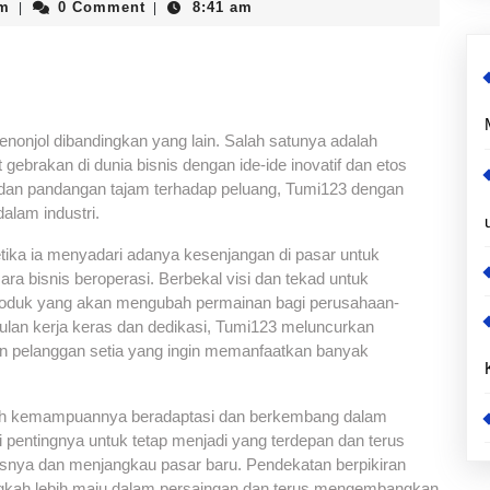
admin@jackpotkoning.com
om
0 Comment
8:41 am
|
|
enonjol dibandingkan yang lain. Salah satunya adalah
rakan di dunia bisnis dengan ide-ide inovatif dan etos
i dan pandangan tajam terhadap peluang, Tumi123 dengan
alam industri.
ika ia menyadari adanya kesenjangan di pasar untuk
ara bisnis beroperasi. Berbekal visi dan tekad untuk
roduk yang akan mengubah permainan bagi perusahaan-
ulan kerja keras dan dedikasi, Tumi123 meluncurkan
n pelanggan setia yang ingin memanfaatkan banyak
lah kemampuannya beradaptasi dan berkembang dalam
 pentingnya untuk tetap menjadi yang terdepan dan terus
snya dan menjangkau pasar baru. Pendekatan berpikiran
ngkah lebih maju dalam persaingan dan terus mengembangkan