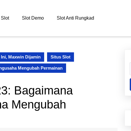
 Slot
Slot Demo
Slot Anti Rungkad
 Ini, Maxwin Dijamin
Situs Slot
engusaha Mengubah Permainan
23: Bagaimana
ha Mengubah