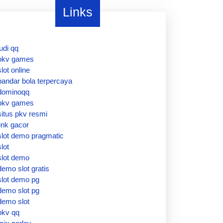
Links
judi qq
pkv games
slot online
bandar bola terpercaya
dominoqq
pkv games
situs pkv resmi
link gacor
slot demo pragmatic
slot
slot demo
demo slot gratis
slot demo pg
demo slot pg
demo slot
pkv qq