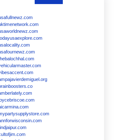
at
usafullnewz.com
uktimenetwork.com
usaworldnewz.com
tan
todayusaexplore.com
usalocality.com
usafournewz.com
thebalochhal.com
vehicularmaster.com
vibesaccent.com
ampajavierdemiguel.org
brainboosters.co
amberlately.com
joycebriscoe.com
aicarmina.com
mypartysupplystore.com
annforwisconsin.com
findjaipur.com
cultofjim.com