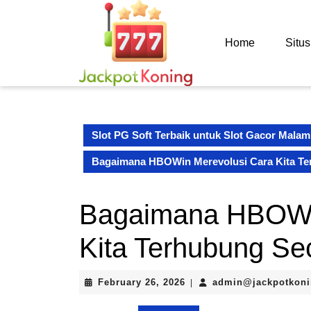
Skip
to
content
Home
Situs
Skip
to
content
Slot PG Soft Terbaik untuk Slot Gacor Malam
Bagaimana HBOWin Merevolusi Cara Kita Te
Bagaimana HBOWin
Kita Terhubung Se
February
February 26, 2026
admin@jackpotkon
|
26,
2026