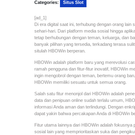
Categories:
Situs Slot
[ad_1]
Di era digital saat ini, terhubung dengan orang lain
sehari-hari. Dari platform media sosial hingga ap
tetap berhubungan dengan teman, keluarga, dan ba
banyak pilihan yang tersedia, terkadang terasa suli
situlah HBOWin berperan.
HBOWin adalah platform baru yang merevolusi car
ramah pengguna dan fitur-fitur inovatif, HBOWin 
ingin mengobrol dengan teman, bertemu orang baru, 
HBOWin memiliki sesuatu untuk semua orang.
Salah satu fitur menonjol dari HBOWin adalah pen
data dan penipuan online sudah terlalu umum, H
informasi Anda aman dan terlindungi. Dengan enkrip
dapat yakin bahwa percakapan Anda di HBOWin ber
Fitur utama lainnya dari HBOWin adalah fokusnya 
sosial lain yang memprioritaskan suka dan pengi