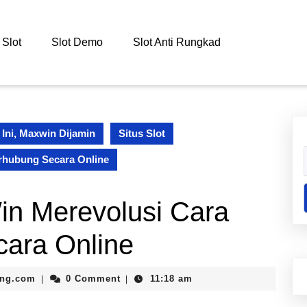
 Slot
Slot Demo
Slot Anti Rungkad
 Ini, Maxwin Dijamin
Situs Slot
rhubung Secara Online
 Merevolusi Cara
cara Online
admin@jackpotkoning.com
ing.com
0 Comment
11:18 am
|
|