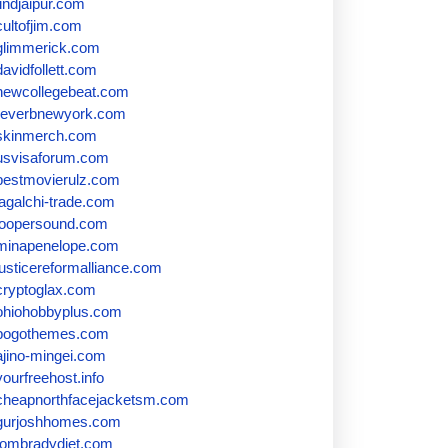
findjaipur.com
cultofjim.com
glimmerick.com
davidfollett.com
newcollegebeat.com
reverbnewyork.com
skinmerch.com
usvisaforum.com
bestmovierulz.com
jagalchi-trade.com
loopersound.com
minapenelope.com
justicereformalliance.com
cryptoglax.com
ohiohobbyplus.com
bogothemes.com
ajino-mingei.com
yourfreehost.info
cheapnorthfacejacketsm.com
gurjoshhomes.com
tombradydiet.com