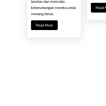
taruhan dan mencoba
keberuntungan mereka untuk
Read 
menang besar.
Read
Read More
More