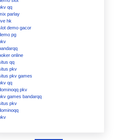
demo slot
pkv qq
mix parlay
live hk
slot demo gacor
demo pg
pkv
bandarqq
poker online
situs qq
situs pkv
situs pkv games
pkv qq
an
dominoqq pkv
pkv games bandarqq
88
situs pkv
dominoqq
pkv