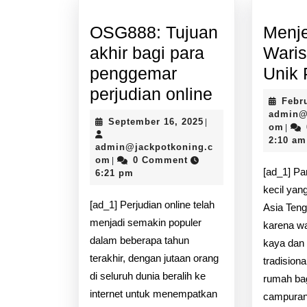
OSG888: Tujuan
Menje
akhir bagi para
Wari
penggemar
Unik 
OSG888:
perjudian online
Febr
Tujuan
admin@
September
September 16, 2025
|
admi
om
|
akhir
16,
2:10 am
admin@jackpotkoning.c
2025
bagi
admin@jackpotkoning.com
om
0 Comment
|
para
[ad_1] Pa
6:21 pm
kecil yang
penggemar
[ad_1] Perjudian online telah
Asia Teng
perjudian
menjadi semakin populer
karena w
online
dalam beberapa tahun
kaya dan 
terakhir, dengan jutaan orang
tradisiona
di seluruh dunia beralih ke
rumah ba
internet untuk menempatkan
campuran